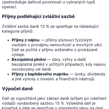
zjednodušuje daňové povinnosti u vybraných typů
operací.
Příjmy podléhající zvláštní sazbě
Zvláštní sazba daně 15 % se uplatňuje na následující
kategorie příjmů:
Příjmy z nájmu
— příjmy plynoucí fyzickým
osobám z pronájmu nemovitostí a movitých věcí.
Daň se počítá z příjmu sníženého o prokázané
výdaje.
Bezúplatná plnění
— dary, výhry a další
bezúplatná plnění v určitých případech, kdy nejsou
osvobozeny od daně.
Příjmy z kapitálového majetku
— úroky, dividendy
a jiné výnosy z investic a finančních nástrojů.
Výpočet daně
Daň se vypočítává jako základ daně (příjem po odečtení
výdajů) vynásobený sazbou 15 %. Výsledná daň je
konečná a dále se nesnižuje o standardní slevy na dani.