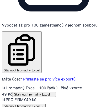
Výpočet až pro 100 zaměstnanců v jednom souboru
Stáhnout hromadný Excel
Máte účet?
Přihlaste se pro více exportů.
📊
Hromadný Excel · 100 řádků · živé vzorce
49 Kč
Stáhnout hromadný Excel
→
📊
PRO FIRMY
49 Kč
Stáhnout hromadný Excel
→