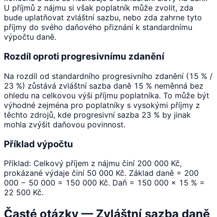
U příjmů z nájmu si však poplatník může zvolit, zda
bude uplatňovat zvláštní sazbu, nebo zda zahrne tyto
příjmy do svého daňového přiznání k standardnímu
výpočtu daně.
Rozdíl oproti progresivnímu zdanění
Na rozdíl od standardního progresivního zdanění (15 % /
23 %) zůstává zvláštní sazba daně 15 % neměnná bez
ohledu na celkovou výši příjmu poplatníka. To může být
výhodné zejména pro poplatníky s vysokými příjmy z
těchto zdrojů, kde progresivní sazba 23 % by jinak
mohla zvýšit daňovou povinnost.
Příklad výpočtu
Příklad: Celkový příjem z nájmu činí 200 000 Kč,
prokázané výdaje činí 50 000 Kč. Základ daně = 200
000 − 50 000 = 150 000 Kč. Daň = 150 000 × 15 % =
22 500 Kč.
Časté otázky — Zvláštní sazba daně