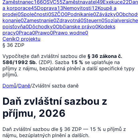
Zaměstnanec
166
OSVČ
55
Zaměstnavatel
49
Exekuce
22
Dan
a korporace
45
Doprava
13
Nemovitosti
12
Koupě a
prodej
0
Společnosti
0
SZČO
0
Podnikanie
0
Záväzky
0
Obchod
konanie
0
Zamestnanie
0
Zdravotná
0
Steuern
0
Sozialversich
poisťovňa
0
Dôchodky
0
Občianske právo
0
Kodeks
pracy
0
Praca
0
Prawo
0
Prawo wodne
0
Ceník
O projektu
§ 36 ZDP
Vypočítejte daň zvláštní sazbou dle
§ 36 zákona č.
586/1992 Sb.
(ZDP). Sazba
15 %
se uplatňuje na
příjmy z nájmu, bezúplatná plnění a další specifické typy
příjmů.
Domů
/
Daně
/
Zvláštní sazba daně
Daň zvláštní sazbou z
příjmu, 2026
Daň zvláštní sazbou dle § 36 ZDP — 15 % u příjmů z
nájmu, bezúplatných plnění a dalších.