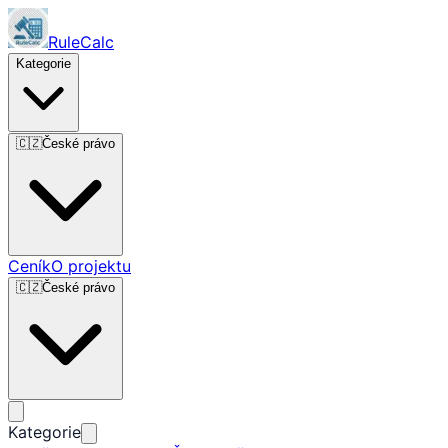
RuleCalc
Kategorie
🇨🇿
České právo
Ceník
O projektu
🇨🇿
České právo
Kategorie