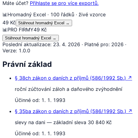
Máte účet?
Přihlaste se pro více exportů.
📊
Hromadný Excel · 100 řádků · živé vzorce
49 Kč
Stáhnout hromadný Excel
→
📊
PRO FIRMY
49 Kč
Stáhnout hromadný Excel
→
Poslední aktualizace
:
23. 4. 2026
·
Platné pro
:
2026
·
Verze
:
1.0.0
Právní základ
§ 38ch
zákon o daních z příjmů
(
586/1992 Sb.
)
↗
roční zúčtování záloh a daňového zvýhodnění
Účinné od:
1. 1. 1993
§ 35ba
zákon o daních z příjmů
(
586/1992 Sb.
)
↗
slevy na dani — základní sleva 30 840 Kč
Účinné od:
1. 1. 1993