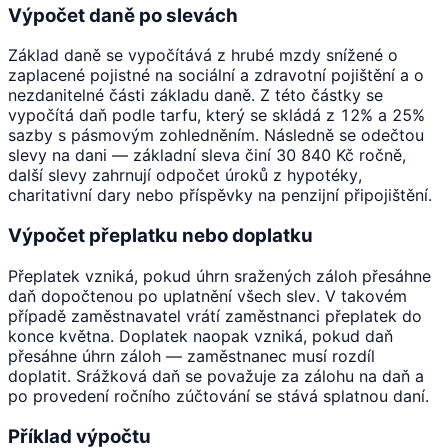
Výpočet daně po slevách
Základ daně se vypočítává z hrubé mzdy snížené o
zaplacené pojistné na sociální a zdravotní pojištění a o
nezdanitelné části základu daně. Z této částky se
vypočítá daň podle tarfu, který se skládá z 12% a 25%
sazby s pásmovým zohledněním. Následně se odečtou
slevy na dani — základní sleva činí 30 840 Kč ročně,
další slevy zahrnují odpočet úroků z hypotéky,
charitativní dary nebo příspěvky na penzijní připojištění.
Výpočet přeplatku nebo doplatku
Přeplatek vzniká, pokud úhrn sražených záloh přesáhne
daň dopočtenou po uplatnění všech slev. V takovém
případě zaměstnavatel vrátí zaměstnanci přeplatek do
konce května. Doplatek naopak vzniká, pokud daň
přesáhne úhrn záloh — zaměstnanec musí rozdíl
doplatit. Srážková daň se považuje za zálohu na daň a
po provedení ročního zúčtování se stává splatnou daní.
Příklad výpočtu