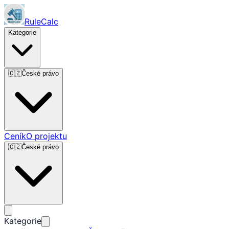
RuleCalc
Kategorie
🇨🇿
České právo
Ceník
O projektu
🇨🇿
České právo
Kategorie