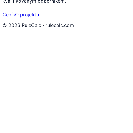
kvalifikovaným odborníkem.
Ceník
O projektu
©
2026
RuleCalc · rulecalc.com