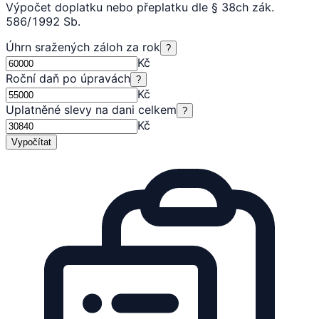
Výpočet doplatku nebo přeplatku dle § 38ch zák.
586/1992 Sb.
Úhrn sražených záloh za rok
?
Kč
Roční daň po úpravách
?
Kč
Uplatněné slevy na dani celkem
?
Kč
Vypočítat