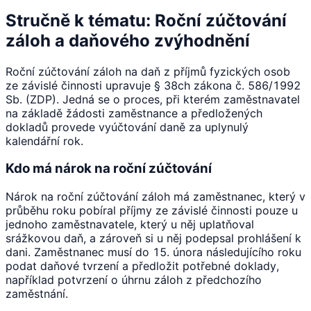
Stručně k tématu: Roční zúčtování
záloh a daňového zvýhodnění
Roční zúčtování záloh na daň z příjmů fyzických osob
ze závislé činnosti upravuje § 38ch zákona č. 586/1992
Sb. (ZDP). Jedná se o proces, při kterém zaměstnavatel
na základě žádosti zaměstnance a předložených
dokladů provede vyúčtování daně za uplynulý
kalendářní rok.
Kdo má nárok na roční zúčtování
Nárok na roční zúčtování záloh má zaměstnanec, který v
průběhu roku pobíral příjmy ze závislé činnosti pouze u
jednoho zaměstnavatele, který u něj uplatňoval
srážkovou daň, a zároveň si u něj podepsal prohlášení k
dani. Zaměstnanec musí do 15. února následujícího roku
podat daňové tvrzení a předložit potřebné doklady,
například potvrzení o úhrnu záloh z předchozího
zaměstnání.