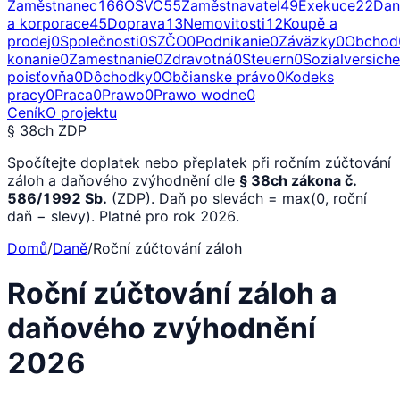
Zaměstnanec
166
OSVČ
55
Zaměstnavatel
49
Exekuce
22
Dan
a korporace
45
Doprava
13
Nemovitosti
12
Koupě a
prodej
0
Společnosti
0
SZČO
0
Podnikanie
0
Záväzky
0
Obchod
konanie
0
Zamestnanie
0
Zdravotná
0
Steuern
0
Sozialversich
poisťovňa
0
Dôchodky
0
Občianske právo
0
Kodeks
pracy
0
Praca
0
Prawo
0
Prawo wodne
0
Ceník
O projektu
§ 38ch ZDP
Spočítejte doplatek nebo přeplatek při ročním zúčtování
záloh a daňového zvýhodnění dle
§ 38ch zákona č.
586/1992 Sb.
(ZDP). Daň po slevách = max(0, roční
daň − slevy). Platné pro rok 2026.
Domů
/
Daně
/
Roční zúčtování záloh
Roční zúčtování záloh a
daňového zvýhodnění
2026