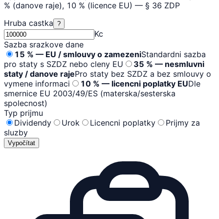
% (danove raje), 10 % (licence EU) — § 36 ZDP
Hruba castka
?
Kc
Sazba srazkove dane
15 % — EU / smlouvy o zamezeni
Standardni sazba
pro staty s SZDZ nebo cleny EU
35 % — nesmluvni
staty / danove raje
Pro staty bez SZDZ a bez smlouvy o
vymene informaci
10 % — licencni poplatky EU
Dle
smernice EU 2003/49/ES (materska/sesterska
spolecnost)
Typ prijmu
Dividendy
Urok
Licencni poplatky
Prijmy za
sluzby
Vypočítat