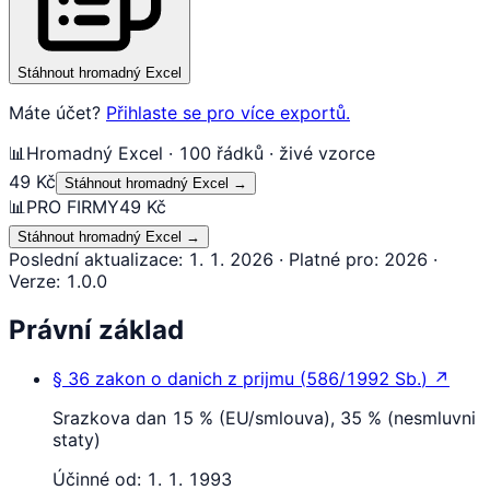
Stáhnout hromadný Excel
Máte účet?
Přihlaste se pro více exportů.
📊
Hromadný Excel · 100 řádků · živé vzorce
49 Kč
Stáhnout hromadný Excel
→
📊
PRO FIRMY
49 Kč
Stáhnout hromadný Excel
→
Poslední aktualizace
:
1. 1. 2026
·
Platné pro
:
2026
·
Verze
:
1.0.0
Právní základ
§ 36
zakon o danich z prijmu
(
586/1992 Sb.
)
↗
Srazkova dan 15 % (EU/smlouva), 35 % (nesmluvni
staty)
Účinné od:
1. 1. 1993