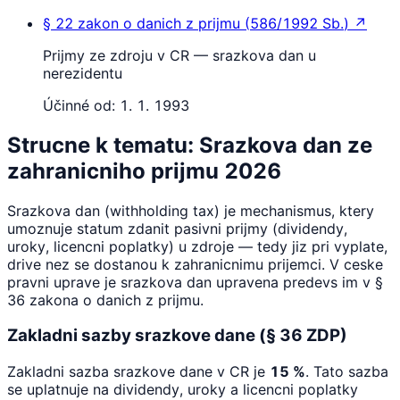
§ 22
zakon o danich z prijmu
(
586/1992 Sb.
)
↗
Prijmy ze zdroju v CR — srazkova dan u
nerezidentu
Účinné od:
1. 1. 1993
Strucne k tematu: Srazkova dan ze
zahranicniho prijmu 2026
Srazkova dan (withholding tax) je mechanismus, ktery
umoznuje statum zdanit pasivni prijmy (dividendy,
uroky, licencni poplatky) u zdroje — tedy jiz pri vyplate,
drive nez se dostanou k zahranicnimu prijemci. V ceske
pravni uprave je srazkova dan upravena predevs im v §
36 zakona o danich z prijmu.
Zakladni sazby srazkove dane (§ 36 ZDP)
Zakladni sazba srazkove dane v CR je
15 %
. Tato sazba
se uplatnuje na dividendy, uroky a licencni poplatky