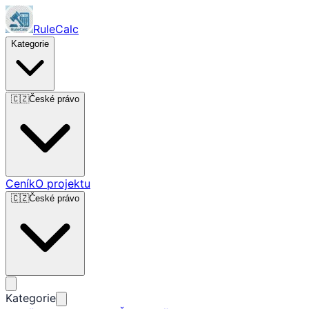
RuleCalc
Kategorie
🇨🇿
České právo
Ceník
O projektu
🇨🇿
České právo
Kategorie