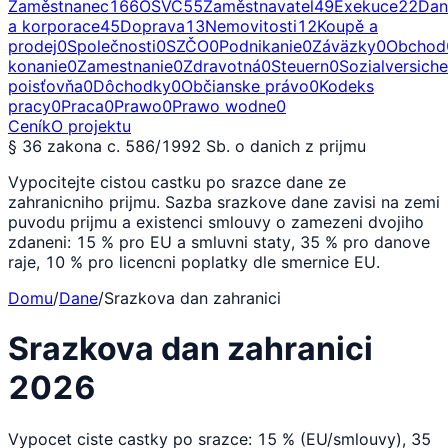
Zaměstnanec
166
OSVČ
55
Zaměstnavatel
49
Exekuce
22
Dan
a korporace
45
Doprava
13
Nemovitosti
12
Koupě a
prodej
0
Společnosti
0
SZČO
0
Podnikanie
0
Záväzky
0
Obchod
konanie
0
Zamestnanie
0
Zdravotná
0
Steuern
0
Sozialversich
poisťovňa
0
Dôchodky
0
Občianske právo
0
Kodeks
pracy
0
Praca
0
Prawo
0
Prawo wodne
0
Ceník
O projektu
§ 36 zakona c. 586/1992 Sb. o danich z prijmu
Vypocitejte cistou castku po srazce dane ze
zahranicniho prijmu. Sazba srazkove dane zavisi na zemi
puvodu prijmu a existenci smlouvy o zamezeni dvojiho
zdaneni: 15 % pro EU a smluvni staty, 35 % pro danove
raje, 10 % pro licencni poplatky dle smernice EU.
Domu
/
Dane
/
Srazkova dan zahranici
Srazkova dan zahranici
2026
Vypocet cistе castky po srazce: 15 % (EU/smlouvy), 35