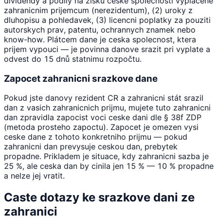
dividendy a podily na zisku ceske spolecnosti vyplacene
zahranicnim prijemcum (nerezidentum), (2) uroky z
dluhopisu a pohledavek, (3) licencni poplatky za pouziti
autorskych prav, patentu, ochrannych znamek nebo
know-how. Plátcem dane je ceska spolecnost, ktera
prijem vypouci — je povinna danove srazit pri vyplate a
odvest do 15 dnů statnimu rozpočtu.
Zapocet zahranicni srazkove dane
Pokud jste danovy rezident CR a zahranicni stát srazil
dan z vasich zahranicnich prijmu, mujete tuto zahranicni
dan zpravidla zapocist voci ceske dani dle § 38f ZDP
(metoda prosteho zapoctu). Zapocet je omezen vysi
ceske dane z tohoto konkretniho prijmu — pokud
zahranicni dan prevysuje ceskou dan, prebytek
propadne. Prikladem je situace, kdy zahranicni sazba je
25 %, ale ceska dan by cinila jen 15 % — 10 % propadne
a nelze jej vratit.
Caste dotazy ke srazkove dani ze
zahranici