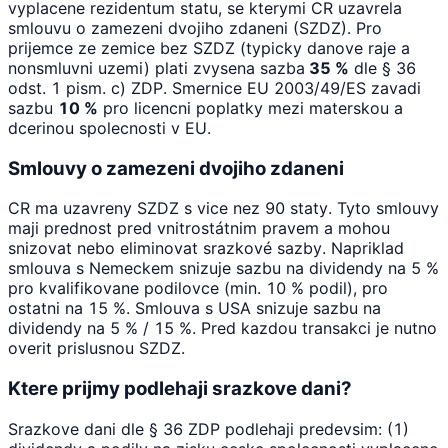
vyplacene rezidentum statu, se kterymi CR uzavrela
smlouvu o zamezeni dvojiho zdaneni (SZDZ). Pro
prijemce ze zemice bez SZDZ (typicky danove raje a
nonsmluvni uzemi) plati zvysena sazba
35 %
dle § 36
odst. 1 pism. c) ZDP. Smernice EU 2003/49/ES zavadi
sazbu
10 %
pro licencni poplatky mezi materskou a
dcerinou spolecnosti v EU.
Smlouvy o zamezeni dvojiho zdaneni
CR ma uzavreny SZDZ s vice nez 90 staty. Tyto smlouvy
maji prednost pred vnitrostátnim pravem a mohou
snizovat nebo eliminovat srazkové sazby. Napriklad
smlouva s Nemeckem snizuje sazbu na dividendy na 5 %
pro kvalifikovane podilovce (min. 10 % podil), pro
ostatni na 15 %. Smlouva s USA snizuje sazbu na
dividendy na 5 % / 15 %. Pred kazdou transakci je nutno
overit prislusnou SZDZ.
Ktere prijmy podlehaji srazkove dani?
Srazkove dani dle § 36 ZDP podlehaji predevsim: (1)