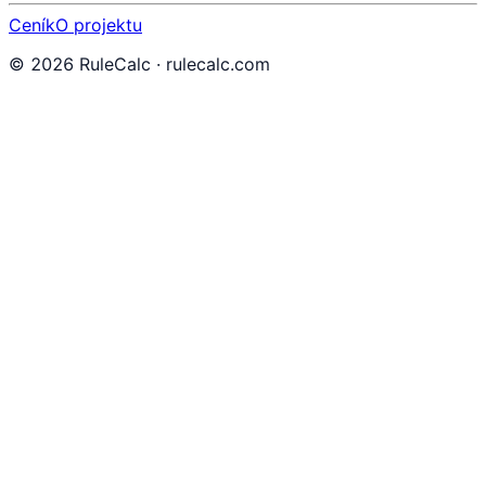
Ceník
O projektu
©
2026
RuleCalc · rulecalc.com