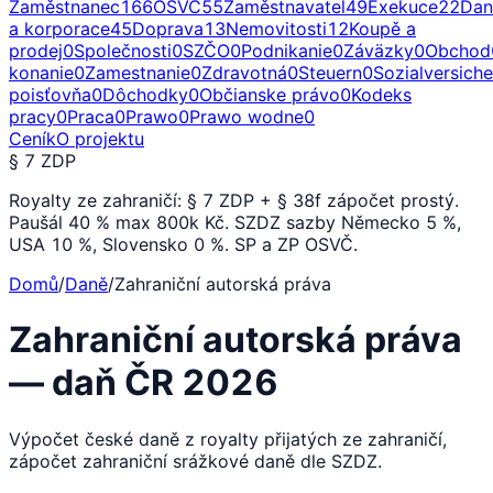
Zaměstnanec
166
OSVČ
55
Zaměstnavatel
49
Exekuce
22
Dan
a korporace
45
Doprava
13
Nemovitosti
12
Koupě a
prodej
0
Společnosti
0
SZČO
0
Podnikanie
0
Záväzky
0
Obchod
konanie
0
Zamestnanie
0
Zdravotná
0
Steuern
0
Sozialversich
poisťovňa
0
Dôchodky
0
Občianske právo
0
Kodeks
pracy
0
Praca
0
Prawo
0
Prawo wodne
0
Ceník
O projektu
§ 7 ZDP
Royalty ze zahraničí: § 7 ZDP + § 38f zápočet prostý.
Paušál 40 % max 800k Kč. SZDZ sazby Německo 5 %,
USA 10 %, Slovensko 0 %. SP a ZP OSVČ.
Domů
/
Daně
/
Zahraniční autorská práva
Zahraniční autorská práva
— daň ČR 2026
Výpočet české daně z royalty přijatých ze zahraničí,
zápočet zahraniční srážkové daně dle SZDZ.