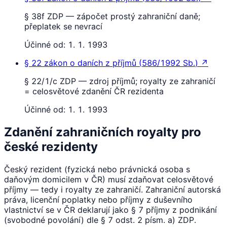
§ 38f ZDP — zápočet prostý zahraniční daně;
přeplatek se nevrací
Účinné od:
1. 1. 1993
§ 22
zákon o daních z příjmů
(
586/1992 Sb.
)
↗
§ 22/1/c ZDP — zdroj příjmů; royalty ze zahraničí
= celosvětové zdanění ČR rezidenta
Účinné od:
1. 1. 1993
Zdanění zahraničních royalty pro
české rezidenty
Český rezident (fyzická nebo právnická osoba s
daňovým domicilem v ČR) musí zdaňovat celosvětové
příjmy — tedy i royalty ze zahraničí. Zahraniční autorská
práva, licenční poplatky nebo příjmy z duševního
vlastnictví se v ČR deklarují jako § 7 příjmy z podnikání
(svobodné povolání) dle § 7 odst. 2 písm. a) ZDP.