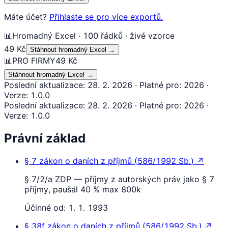
Máte účet?
Přihlaste se pro více exportů.
📊
Hromadný Excel · 100 řádků · živé vzorce
49 Kč
Stáhnout hromadný Excel
→
📊
PRO FIRMY
49 Kč
Stáhnout hromadný Excel
→
Poslední aktualizace
:
28. 2. 2026
·
Platné pro
:
2026
·
Verze
:
1.0.0
Poslední aktualizace
:
28. 2. 2026
·
Platné pro
:
2026
·
Verze
:
1.0.0
Právní základ
§ 7
zákon o daních z příjmů
(
586/1992 Sb.
)
↗
§ 7/2/a ZDP — příjmy z autorských práv jako § 7
příjmy, paušál 40 % max 800k
Účinné od:
1. 1. 1993
§ 38f
zákon o daních z příjmů
(
586/1992 Sb.
)
↗