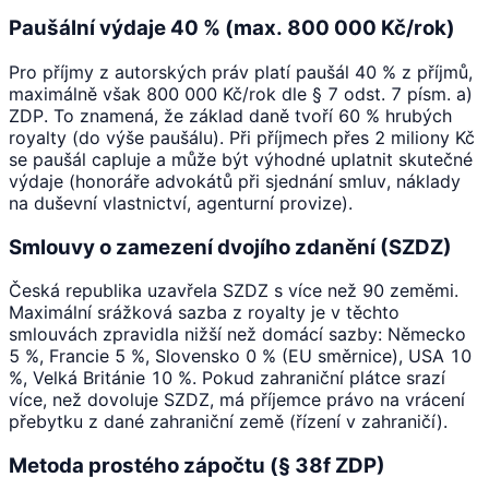
Paušální výdaje 40 % (max. 800 000 Kč/rok)
Pro příjmy z autorských práv platí paušál 40 % z příjmů,
maximálně však 800 000 Kč/rok dle § 7 odst. 7 písm. a)
ZDP. To znamená, že základ daně tvoří 60 % hrubých
royalty (do výše paušálu). Při příjmech přes 2 miliony Kč
se paušál capluje a může být výhodné uplatnit skutečné
výdaje (honoráře advokátů při sjednání smluv, náklady
na duševní vlastnictví, agenturní provize).
Smlouvy o zamezení dvojího zdanění (SZDZ)
Česká republika uzavřela SZDZ s více než 90 zeměmi.
Maximální srážková sazba z royalty je v těchto
smlouvách zpravidla nižší než domácí sazby: Německo
5 %, Francie 5 %, Slovensko 0 % (EU směrnice), USA 10
%, Velká Británie 10 %. Pokud zahraniční plátce srazí
více, než dovoluje SZDZ, má příjemce právo na vrácení
přebytku z dané zahraniční země (řízení v zahraničí).
Metoda prostého zápočtu (§ 38f ZDP)