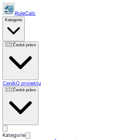
RuleCalc
Kategorie
🇨🇿
České právo
Ceník
O projektu
🇨🇿
České právo
Kategorie