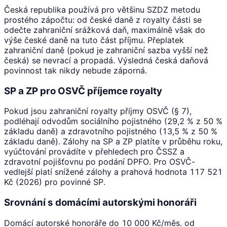
Česká republika používá pro většinu SZDZ metodu
prostého zápočtu: od české daně z royalty části se
odečte zahraniční srážková daň, maximálně však do
výše české daně na tuto část příjmu. Přeplatek
zahraniční daně (pokud je zahraniční sazba vyšší než
česká) se nevrací a propadá. Výsledná česká daňová
povinnost tak nikdy nebude záporná.
SP a ZP pro OSVČ příjemce royalty
Pokud jsou zahraniční royalty příjmy OSVČ (§ 7),
podléhají odvodům sociálního pojistného (29,2 % z 50 %
základu daně) a zdravotního pojistného (13,5 % z 50 %
základu daně). Zálohy na SP a ZP platíte v průběhu roku,
vyúčtování provádíte v přehledech pro ČSSZ a
zdravotní pojišťovnu po podání DPFO. Pro OSVČ-
vedlejší platí snížené zálohy a prahová hodnota 117 521
Kč (2026) pro povinné SP.
Srovnání s domácími autorskými honoráři
Domácí autorské honoráře do 10 000 Kč/měs. od