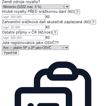
Země zdroje royalty
?
Hrubé royalty PŘED srážkovou daní (Kč)
?
Kč
Zahraniční srážková daň skutečně zaplacená (Kč)
?
Kč
Ostatní příjmy v ČR (Kč/rok)
?
Kč
Jste registrován/a jako OSVČ?
?
Vypočítat