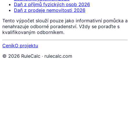
Daň z příjmů fyzických osob 2026
Daň z prodeje nemovitosti 2026
Tento výpočet slouží pouze jako informativní pomůcka a
nenahrazuje odborné poradenství. Vždy se poraďte s
kvalifikovaným odborníkem.
Ceník
O projektu
©
2026
RuleCalc · rulecalc.com