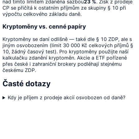
nad tímto limitem zdaněna sazbou
23 %
. Zisk z prodeje
CP se přičítá k ostatním příjmům ze skupiny § 10 při
výpočtu celkového základu daně.
Kryptoměny vs. cenné papíry
Kryptoměny se daní odlišně — také dle § 10 ZDP, ale s
jiným osvobozením (limit 30 000 Kč celkových příjmů §
10, žádný časový test). Pro kryptoměny použijte naší
kalkulačku zdanění kryptoměn. Akcie a ETF pořízené
přes české i zahraniční brokery podléhají stejnému
českému ZDP.
Časté dotazy
Kdy je příjem z prodeje akcií osvobozen od daně?