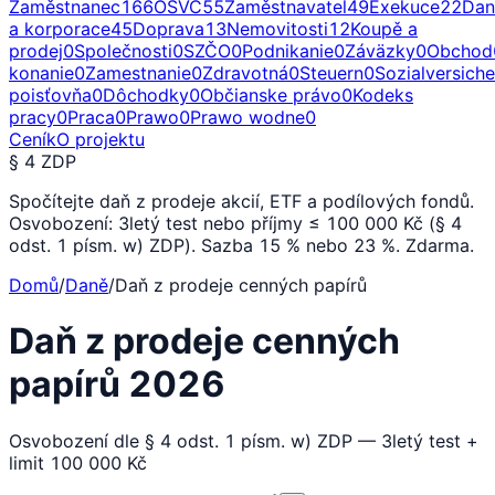
Zaměstnanec
166
OSVČ
55
Zaměstnavatel
49
Exekuce
22
Dan
a korporace
45
Doprava
13
Nemovitosti
12
Koupě a
prodej
0
Společnosti
0
SZČO
0
Podnikanie
0
Záväzky
0
Obchod
konanie
0
Zamestnanie
0
Zdravotná
0
Steuern
0
Sozialversich
poisťovňa
0
Dôchodky
0
Občianske právo
0
Kodeks
pracy
0
Praca
0
Prawo
0
Prawo wodne
0
Ceník
O projektu
§ 4 ZDP
Spočítejte daň z prodeje akcií, ETF a podílových fondů.
Osvobození: 3letý test nebo příjmy ≤ 100 000 Kč (§ 4
odst. 1 písm. w) ZDP). Sazba 15 % nebo 23 %. Zdarma.
Domů
/
Daně
/
Daň z prodeje cenných papírů
Daň z prodeje cenných
papírů 2026
Osvobození dle § 4 odst. 1 písm. w) ZDP — 3letý test +
limit 100 000 Kč