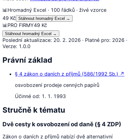
📊
Hromadný Excel · 100 řádků · živé vzorce
49 Kč
Stáhnout hromadný Excel
→
📊
PRO FIRMY
49 Kč
Stáhnout hromadný Excel
→
Poslední aktualizace
:
20. 2. 2026
·
Platné pro
:
2026
·
Verze
:
1.0.0
Právní základ
§ 4
zákon o daních z příjmů
(
586/1992 Sb.
)
↗
osvobození prodeje cenných papírů
Účinné od:
1. 1. 1993
Stručně k tématu
Dvě cesty k osvobození od daně (§ 4 ZDP)
Zákon o daních z příjmů nabízí dvě alternativní