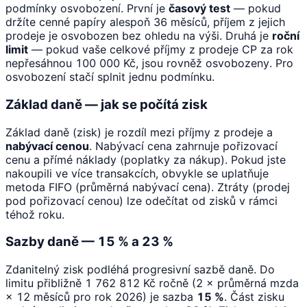
podmínky osvobození. První je
časový test
— pokud
držíte cenné papíry alespoň 36 měsíců, příjem z jejich
prodeje je osvobozen bez ohledu na výši. Druhá je
roční
limit
— pokud vaše celkové příjmy z prodeje CP za rok
nepřesáhnou 100 000 Kč, jsou rovněž osvobozeny. Pro
osvobození stačí splnit jednu podmínku.
Základ daně — jak se počítá zisk
Základ daně (zisk) je rozdíl mezi příjmy z prodeje a
nabývací cenou
. Nabývací cena zahrnuje pořizovací
cenu a přímé náklady (poplatky za nákup). Pokud jste
nakoupili ve více transakcích, obvykle se uplatňuje
metoda FIFO (průměrná nabývací cena). Ztráty (prodej
pod pořizovací cenou) lze odečítat od zisků v rámci
téhož roku.
Sazby daně — 15 % a 23 %
Zdanitelný zisk podléhá progresivní sazbě daně. Do
limitu přibližně 1 762 812 Kč ročně (2 × průměrná mzda
× 12 měsíců pro rok 2026) je sazba
15 %
. Část zisku