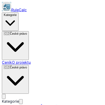
RuleCalc
Kategorie
🇨🇿
České právo
Ceník
O projektu
🇨🇿
České právo
Kategorie