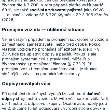
živnost dle § 7 ZDP. V tom případě platíte vyšší paušál
60 %, ale také
sociální a zdravotní pojistné
jako OSVČ
— minimální zálohy SP 5 720 Kč/měs a ZP 3 306 Kč/měs
(2026).
Pronájem vozidla — oblíbená situace
Velmi častým případem je pronájem soukromého vozidla
zaměstnanci zaměstnavateli nebo třetí osobě. Pokud
vlastník vozidla ho pronajímá příležitostně, jde o § 9
ZDP, kde lze uplatnit odpisy a paušál. Pokud je ale
pronájem systematický a pravidelný, může jít o
živnostenskou pronajímací činnost (§ 7 ZDP). Při
pronájmu vozu firemnímu zaměstnavateli je situace
složitější a závisí na podmínkách smlouvy.
Odpisy movitých věcí
Při uplatnění skutečných výdajů lze zahrnout
daňové
odpisy
stroje nebo vozidla. Movité věci se zpravidla řadí
do 1. nebo 2. odpisové skupiny. Osobní automobily jsou
ve 2. skupině (5 let odpisování), výrobní stroje obvykle