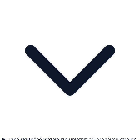
Jaké skutečné výdaje lze uplatnit při pronájmu stroje?