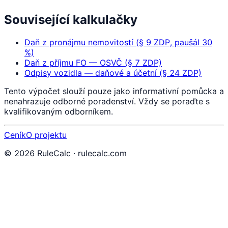
Související kalkulačky
Daň z pronájmu nemovitostí (§ 9 ZDP, paušál 30
%)
Daň z příjmu FO — OSVČ (§ 7 ZDP)
Odpisy vozidla — daňové a účetní (§ 24 ZDP)
Tento výpočet slouží pouze jako informativní pomůcka a
nenahrazuje odborné poradenství. Vždy se poraďte s
kvalifikovaným odborníkem.
Ceník
O projektu
©
2026
RuleCalc · rulecalc.com