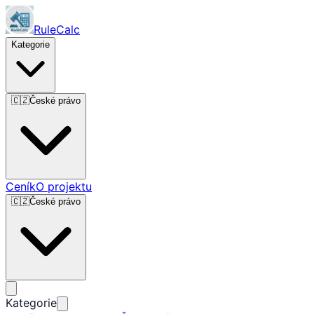
RuleCalc
Kategorie
🇨🇿
České právo
Ceník
O projektu
🇨🇿
České právo
Kategorie