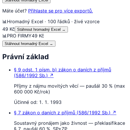
Stáhnout hromadný Excel
Máte účet?
Přihlaste se pro více exportů.
📊
Hromadný Excel · 100 řádků · živé vzorce
49 Kč
Stáhnout hromadný Excel
→
📊
PRO FIRMY
49 Kč
Stáhnout hromadný Excel
→
Právní základ
§ 9
odst. 1 písm. b)
zákon o daních z příjmů
(
586/1992 Sb.
)
↗
Příjmy z nájmu movitých věcí — paušál 30 % (max
600 000 Kč/rok)
Účinné od:
1. 1. 1993
§ 7
zákon o daních z příjmů
(
586/1992 Sb.
)
↗
Soustavný pronájem jako živnost — překlasifikace
§ 7, paušál 60 %, SP+ZP