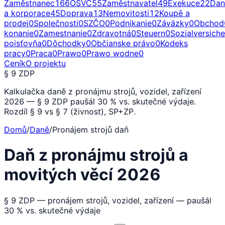
Zaměstnanec
166
OSVČ
55
Zaměstnavatel
49
Exekuce
22
Dan
a korporace
45
Doprava
13
Nemovitosti
12
Koupě a
prodej
0
Společnosti
0
SZČO
0
Podnikanie
0
Záväzky
0
Obchod
konanie
0
Zamestnanie
0
Zdravotná
0
Steuern
0
Sozialversich
poisťovňa
0
Dôchodky
0
Občianske právo
0
Kodeks
pracy
0
Praca
0
Prawo
0
Prawo wodne
0
Ceník
O projektu
§ 9 ZDP
Kalkulačka daně z pronájmu strojů, vozidel, zařízení
2026 — § 9 ZDP paušál 30 % vs. skutečné výdaje.
Rozdíl § 9 vs § 7 (živnost), SP+ZP.
Domů
/
Daně
/
Pronájem strojů daň
Daň z pronájmu strojů a
movitých věcí 2026
§ 9 ZDP — pronájem strojů, vozidel, zařízení — paušál
30 % vs. skutečné výdaje