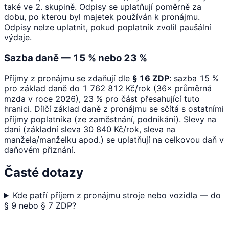
také ve 2. skupině. Odpisy se uplatňují poměrně za
dobu, po kterou byl majetek používán k pronájmu.
Odpisy nelze uplatnit, pokud poplatník zvolil paušální
výdaje.
Sazba daně — 15 % nebo 23 %
Příjmy z pronájmu se zdaňují dle
§ 16 ZDP
: sazba 15 %
pro základ daně do 1 762 812 Kč/rok (36× průměrná
mzda v roce 2026), 23 % pro část přesahující tuto
hranici. Dílčí základ daně z pronájmu se sčítá s ostatními
příjmy poplatníka (ze zaměstnání, podnikání). Slevy na
dani (základní sleva 30 840 Kč/rok, sleva na
manžela/manželku apod.) se uplatňují na celkovou daň v
daňovém přiznání.
Časté dotazy
Kde patří příjem z pronájmu stroje nebo vozidla — do
§ 9 nebo § 7 ZDP?