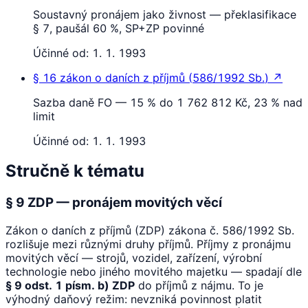
Soustavný pronájem jako živnost — překlasifikace
§ 7, paušál 60 %, SP+ZP povinné
Účinné od:
1. 1. 1993
§ 16
zákon o daních z příjmů
(
586/1992 Sb.
)
↗
Sazba daně FO — 15 % do 1 762 812 Kč, 23 % nad
limit
Účinné od:
1. 1. 1993
Stručně k tématu
§ 9 ZDP — pronájem movitých věcí
Zákon o daních z příjmů (ZDP) zákona č. 586/1992 Sb.
rozlišuje mezi různými druhy příjmů. Příjmy z pronájmu
movitých věcí — strojů, vozidel, zařízení, výrobní
technologie nebo jiného movitého majetku — spadají dle
§ 9 odst. 1 písm. b) ZDP
do příjmů z nájmu. To je
výhodný daňový režim: nevzniká povinnost platit