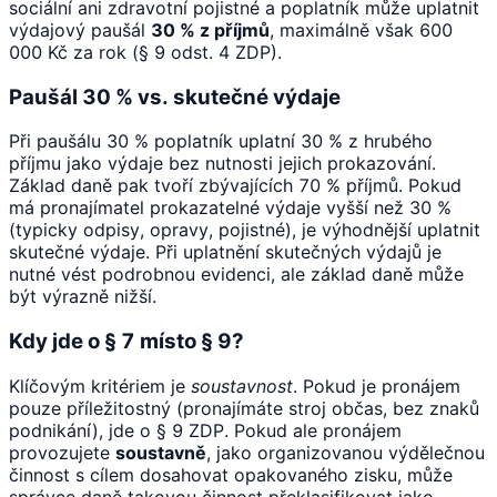
sociální ani zdravotní pojistné a poplatník může uplatnit
výdajový paušál
30 % z příjmů
, maximálně však 600
000 Kč za rok (§ 9 odst. 4 ZDP).
Paušál 30 % vs. skutečné výdaje
Při paušálu 30 % poplatník uplatní 30 % z hrubého
příjmu jako výdaje bez nutnosti jejich prokazování.
Základ daně pak tvoří zbývajících 70 % příjmů. Pokud
má pronajímatel prokazatelné výdaje vyšší než 30 %
(typicky odpisy, opravy, pojistné), je výhodnější uplatnit
skutečné výdaje. Při uplatnění skutečných výdajů je
nutné vést podrobnou evidenci, ale základ daně může
být výrazně nižší.
Kdy jde o § 7 místo § 9?
Klíčovým kritériem je
soustavnost
. Pokud je pronájem
pouze příležitostný (pronajímáte stroj občas, bez znaků
podnikání), jde o § 9 ZDP. Pokud ale pronájem
provozujete
soustavně
, jako organizovanou výdělečnou
činnost s cílem dosahovat opakovaného zisku, může
správce daně takovou činnost překlasifikovat jako