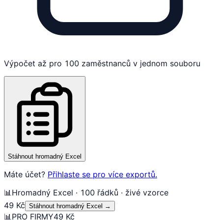
Výpočet až pro 100 zaměstnanců v jednom souboru
Stáhnout hromadný Excel
Máte účet?
Přihlaste se pro více exportů.
📊
Hromadný Excel · 100 řádků · živé vzorce
49 Kč
Stáhnout hromadný Excel
→
📊
PRO FIRMY
49 Kč