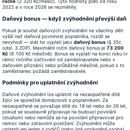
ročně
(2 320 Kč/měsíc). Tyto hodnoty platí od roku
2022 a v roce 2026 se nezměnily.
Daňový bonus — když zvýhodnění převýší daň
Pokud je součet daňových zvýhodnění na všechny děti
vyšší než daňová povinnost poplatníka, rozdíl se
nevyhodí — stát ho vyplatí jako
daňový bonus
(§ 35c
odst. 3 ZDP). Maximální roční daňový bonus je
73 200
Kč
(6 100 Kč měsíčně). Bonus se vyplatí na konci roku (v
rámci ročního zúčtování od zaměstnavatele nebo v
daňovém přiznání) nebo průběžně měsíčně, pokud o to
zaměstnanec požádá zaměstnavatele.
Podmínky pro uplatnění zvýhodnění
Daňové zvýhodnění lze uplatnit na nezaopatřené dítě
žijící ve společné domácnosti s poplatníkem. Za
nezaopatřené se považuje dítě do 18 let nebo do 26 let,
pokud se soustavně připravuje na budoucí povolání
(studium) nebo nemůže se na povolání připravovat pro
nemoc nebo zdravotní postižení. Zvýhodnění může
uplatnit jen jeden z rodičů (nebo jiná oprávněná osoba).