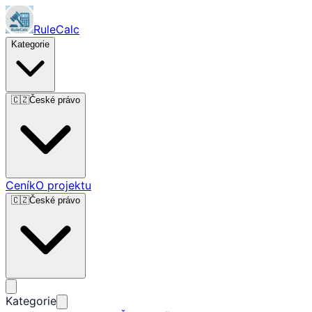
RuleCalc
Kategorie
🇨🇿
České právo
Ceník
O projektu
🇨🇿
České právo
Kategorie