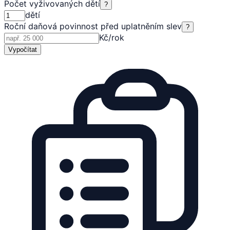
Počet vyživovaných dětí
?
dětí
Roční daňová povinnost před uplatněním slev
?
Kč/rok
Vypočítat