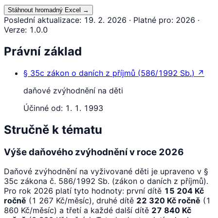
Stáhnout hromadný Excel
→
Poslední aktualizace
:
19. 2. 2026
·
Platné pro
:
2026
·
Verze
:
1.0.0
Právní základ
§ 35c
zákon o daních z příjmů
(
586/1992 Sb.
)
↗
daňové zvýhodnění na děti
Účinné od:
1. 1. 1993
Stručně k tématu
Výše daňového zvýhodnění v roce 2026
Daňové zvýhodnění na vyživované děti je upraveno v §
35c zákona č. 586/1992 Sb. (zákon o daních z příjmů).
Pro rok 2026 platí tyto hodnoty: první dítě
15 204 Kč
ročně
(1 267 Kč/měsíc), druhé dítě
22 320 Kč ročně
(1
860 Kč/měsíc) a třetí a každé další dítě
27 840 Kč