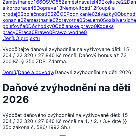
Zaměstnanec
166
OSVČ
55
Zaměstnavatel
49
Exekuce
22
Dan
a korporace
45
Doprava
13
Nemovitosti
12
Koupě a
prodej
0
Společnosti
0
SZČO
0
Podnikanie
0
Záväzky
0
Obchod
konanie
0
Zamestnanie
0
Zdravotná
0
Steuern
0
Sozialversich
poisťovňa
0
Dôchodky
0
Občianske právo
0
Kodeks
pracy
0
Praca
0
Prawo
0
Prawo wodne
0
Ceník
O projektu
Vypočítejte daňové zvýhodnění na vyživované děti: 15
204 / 22 320 / 27 840 Kč ročně. Daňový bonus až 73
200 Kč. § 35c ZDP. Zdarma.
Domů
/
Daně a odvody
/
Daňové zvýhodnění na děti 2026
Daňové zvýhodnění na děti
2026
Výpočet daňového zvýhodnění na vyživované děti: 15
204 / 22 320 / 27 840 Kč ročně na 1. / 2. / 3.+ dítě (§
35c zákona č. 586/1992 Sb.)