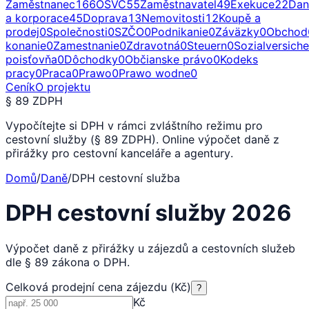
Zaměstnanec
166
OSVČ
55
Zaměstnavatel
49
Exekuce
22
Dan
a korporace
45
Doprava
13
Nemovitosti
12
Koupě a
prodej
0
Společnosti
0
SZČO
0
Podnikanie
0
Záväzky
0
Obchod
konanie
0
Zamestnanie
0
Zdravotná
0
Steuern
0
Sozialversich
poisťovňa
0
Dôchodky
0
Občianske právo
0
Kodeks
pracy
0
Praca
0
Prawo
0
Prawo wodne
0
Ceník
O projektu
§ 89 ZDPH
Vypočítejte si DPH v rámci zvláštního režimu pro
cestovní služby (§ 89 ZDPH). Online výpočet daně z
přirážky pro cestovní kanceláře a agentury.
Domů
/
Daně
/
DPH cestovní služba
DPH cestovní služby 2026
Výpočet daně z přirážky u zájezdů a cestovních služeb
dle § 89 zákona o DPH.
Celková prodejní cena zájezdu (Kč)
?
Kč