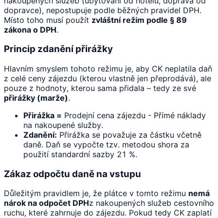
nakoupených služeb (ubytování od hotelu, doprava od
dopravce), nepostupuje podle běžných pravidel DPH.
Místo toho musí použít
zvláštní režim podle § 89
zákona o DPH
.
Princip zdanění přirážky
Hlavním smyslem tohoto režimu je, aby CK neplatila daň
z celé ceny zájezdu (kterou vlastně jen přeprodává), ale
pouze z hodnoty, kterou sama přidala – tedy ze své
přirážky (marže)
.
Přirážka =
Prodejní cena zájezdu - Přímé náklady
na nakoupené služby.
Zdanění:
Přirážka se považuje za částku včetně
daně. Daň se vypočte tzv. metodou shora za
použití standardní sazby 21 %.
Zákaz odpočtu daně na vstupu
Důležitým pravidlem je, že plátce v tomto režimu
nemá
nárok na odpočet DPH
z nakoupených služeb cestovního
ruchu, které zahrnuje do zájezdu. Pokud tedy CK zaplatí