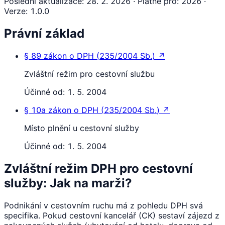
Poslední aktualizace
:
28. 2. 2026
·
Platné pro
:
2026
·
Verze
:
1.0.0
Právní základ
§ 89
zákon o DPH
(
235/2004 Sb.
)
↗
Zvláštní režim pro cestovní službu
Účinné od:
1. 5. 2004
§ 10a
zákon o DPH
(
235/2004 Sb.
)
↗
Místo plnění u cestovní služby
Účinné od:
1. 5. 2004
Zvláštní režim DPH pro cestovní
služby: Jak na marži?
Podnikání v cestovním ruchu má z pohledu DPH svá
specifika. Pokud cestovní kancelář (CK) sestaví zájezd z