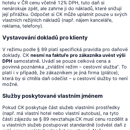
hotelu v ČR cenu včetně 12% DPH, tuto daň si
nenárokuje zpět, ale zahrne ji do nákladů, které snižují
její přirážku. Odpočet si CK může uplatnit pouze u svých
vlastních režijních nákladů (např. nájem kanceláře,
reklama, telefony).
Vystavování dokladů pro klienty
V režimu podle § 89 platí specifická pravidla pro daňové
doklady. CK
nesmí na faktuře pro zákazníka uvést výši
DPH
samostatně. Uvádí se pouze celková cena a
povinná poznámka „zvláštní režim – cestovní služba“. To
platí i v případě, že zákazníkem je jiná firma (plátce),
která by si chtěla daň odečíst – u cestovní služby to není
možné.
Služby poskytované vlastním jménem
Pokud CK poskytuje část služeb vlastními prostředky
(např. má vlastní hotel nebo vlastní autobus), na tyto
části zájezdu se § 89 nevztahuje.CK musí cenu rozdělit a
u vlastních služeb postupovat standardně (odvést daň z