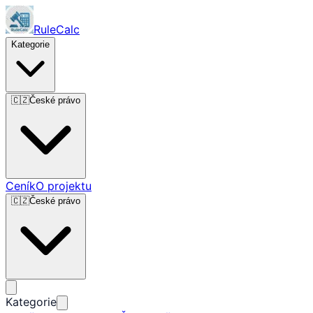
RuleCalc
Kategorie
🇨🇿
České právo
Ceník
O projektu
🇨🇿
České právo
Kategorie