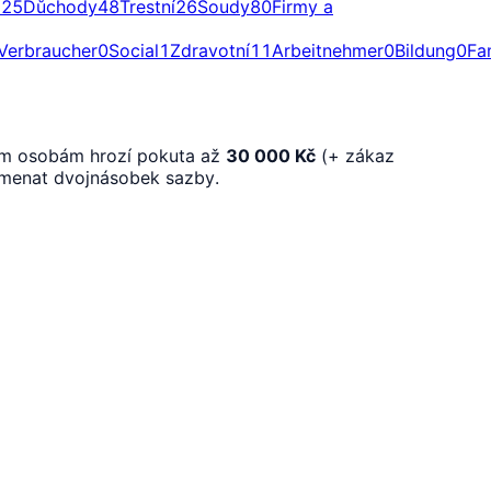
a
25
Důchody
48
Trestní
26
Soudy
80
Firmy a
Verbraucher
0
Social
1
Zdravotní
11
Arbeitnehmer
0
Bildung
0
Fa
kým osobám hrozí pokuta až
30 000 Kč
(+ zákaz
menat dvojnásobek sazby.