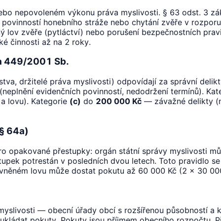
bo nepovoleném výkonu práva myslivosti. § 63 odst. 3 zák
 povinností honebního stráže nebo chytání zvěře v rozporu 
lov zvěře (pytláctví) nebo porušení bezpečnostních pravid
é činnosti až na 2 roky.
na 449/2001 Sb.
va, držitelé práva myslivosti) odpovídají za správní delikt
(neplnění evidenčních povinností, nedodržení termínů). Ka
 a lovu). Kategorie
(c)
do
200 000 Kč
— závažné delikty (
§ 64a)
pro opakované přestupky: orgán státní správy myslivosti m
upek potrestán v posledních dvou letech. Toto pravidlo se 
něném lovu může dostat pokutu až 60 000 Kč (2 × 30 000 K
myslivosti — obecní úřady obcí s rozšířenou působností a k
ukládat pokuty. Pokuty jsou příjmem obecního rozpočtu. Př