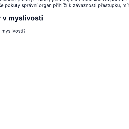
še pokuty správní orgán přihlíží k závažnosti přestupku, m
 v myslivosti
 myslivosti?