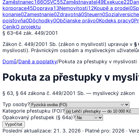
Zaměstnanec
166
OSVČ
55
Zaměstnavatel
49
Exekuce
22
Dan
korporace
45
Doprava
13
Nemovitosti
12
Koupě a prodej
0
Sp
konanie
0
Zamestnanie
0
Zdravotná
0
Steuern
0
Sozialversich
poisťovňa
0
Dôchodky
0
Občianske právo
0
Kodeks pracy
0
P
Ceník
O projektu
§ 63–64 zák. 449/2001
Zákon č. 449/2001 Sb. (zákon o myslivosti) upravuje v
§
myslivosti). Právnickým osobám a mysliveckým uživatel
Domů
/
Daně a poplatky
/
Pokuta za přestupky v myslivosti
Pokuta za přestupky v mysl
§ 63, § 64 zákona č. 449/2001 Sb. — myslivecký zákon
Typ osoby
?
Kategorie přestupku (FO)
?
Opakovaný přestupek (§ 64a)
?
Vypočítat
Poslední aktualizace
:
21. 3. 2026
·
Platné pro
:
2026
·
Ver