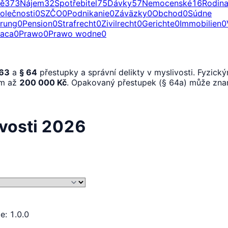
ě
373
Nájem
32
Spotřebitel
75
Dávky
57
Nemocenské
16
Rodin
olečnosti
0
SZČO
0
Podnikanie
0
Záväzky
0
Obchod
0
Súdne
erung
0
Pension
0
Strafrecht
0
Zivilrecht
0
Gerichte
0
Immobilien
0
raca
0
Prawo
0
Prawo wodne
0
 63
a
§ 64
přestupky a správní delikty v myslivosti. Fyzic
ům až
200 000 Kč
. Opakovaný přestupek (§ 64a) může zna
ivosti 2026
ze
:
1.0.0