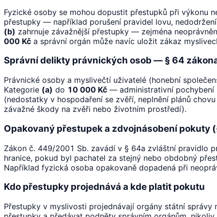
Fyzické osoby se mohou dopustit přestupků při výkonu ne
přestupky — například porušení pravidel lovu, nedodržení
(b)
zahrnuje závažnější přestupky — zejména neoprávněný 
000 Kč
a správní orgán může navíc uložit zákaz mysliveck
Správní delikty právnických osob — § 64 záko
Právnické osoby a myslivečtí uživatelé (honební společenst
Kategorie
(a)
do
10 000 Kč
— administrativní pochybení 
(nedostatky v hospodaření se zvěří, neplnění plánů chovu
závažné škody na zvěři nebo životním prostředí).
Opakovaný přestupek a zdvojnásobení pokuty (
Zákon č. 449/2001 Sb. zavádí v § 64a zvláštní pravidlo 
hranice, pokud byl pachatel za stejný nebo obdobný přest
Například fyzická osoba opakovaně dopadená při neopráv
Kdo přestupky projednává a kde platit pokutu
Přestupky v myslivosti projednávají orgány státní správy 
přestupky a předávat podněty správním orgánům, nikoliv 