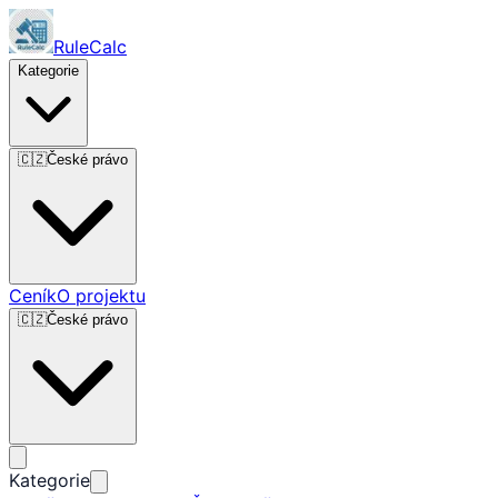
RuleCalc
Kategorie
🇨🇿
České právo
Ceník
O projektu
🇨🇿
České právo
Kategorie