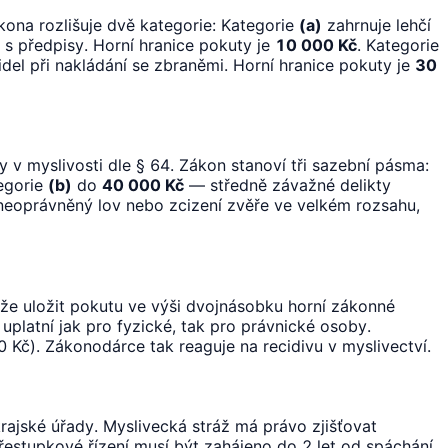
ona rozlišuje dvě kategorie: Kategorie
(a)
zahrnuje lehčí
s předpisy. Horní hranice pokuty je
10 000 Kč
. Kategorie
el při nakládání se zbraněmi. Horní hranice pokuty je
30
y v myslivosti dle § 64. Zákon stanoví tři sazební pásma:
tegorie
(b)
do
40 000 Kč
— středně závažné delikty
neoprávněný lov nebo zcizení zvěře ve velkém rozsahu,
ůže uložit pokutu ve výši dvojnásobku horní zákonné
uplatní jak pro fyzické, tak pro právnické osoby.
č). Zákonodárce tak reaguje na recidivu v myslivectví.
rajské úřady. Myslivecká stráž má právo zjišťovat
estupkové řízení musí být zahájeno do 2 let od spáchání