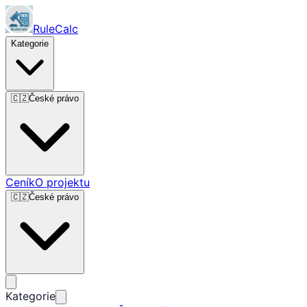
RuleCalc
Kategorie
🇨🇿
České právo
Ceník
O projektu
🇨🇿
České právo
Kategorie