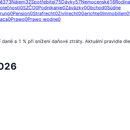
ě
373
Nájem
32
Spotřebitel
75
Dávky
57
Nemocenské
16
Rodin
olečnosti
0
SZČO
0
Podnikanie
0
Záväzky
0
Obchod
0
Súdne
erung
0
Pension
0
Strafrecht
0
Zivilrecht
0
Gerichte
0
Immobilien
0
raca
0
Prawo
0
Prawo wodne
0
aně a 1 % při snížení daňové ztráty. Aktuální pravidla dl
2026