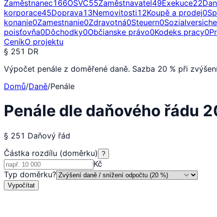
Zaměstnanec
166
OSVČ
55
Zaměstnavatel
49
Exekuce
22
Dan
korporace
45
Doprava
13
Nemovitosti
12
Koupě a prodej
0
Sp
konanie
0
Zamestnanie
0
Zdravotná
0
Steuern
0
Sozialversich
poisťovňa
0
Dôchodky
0
Občianske právo
0
Kodeks pracy
0
P
Ceník
O projektu
§ 251 DR
Výpočet penále z doměřené daně. Sazba 20 % při zvýšení d
Domů
/
Daně
/
Penále
Penále dle daňového řádu 
§ 251 Daňový řád
Částka rozdílu (doměrku)
?
Kč
Typ doměrku
?
Vypočítat