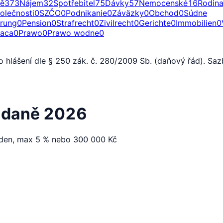
ě
373
Nájem
32
Spotřebitel
75
Dávky
57
Nemocenské
16
Rodin
olečnosti
0
SZČO
0
Podnikanie
0
Záväzky
0
Obchod
0
Súdne
erung
0
Pension
0
Strafrecht
0
Zivilrecht
0
Gerichte
0
Immobilien
0
raca
0
Prawo
0
Prawo wodne
0
 hlášení dle § 250 zák. č. 280/2009 Sb. (daňový řád). S
í daně 2026
/den, max 5 % nebo 300 000 Kč