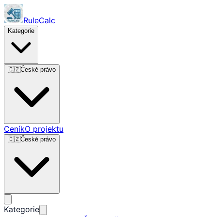
RuleCalc
Kategorie
🇨🇿
České právo
Ceník
O projektu
🇨🇿
České právo
Kategorie