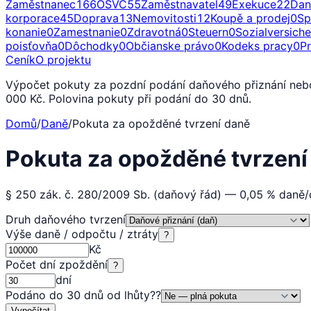
Zaměstnanec
166
OSVČ
55
Zaměstnavatel
49
Exekuce
22
Dan
korporace
45
Doprava
13
Nemovitosti
12
Koupě a prodej
0
Sp
konanie
0
Zamestnanie
0
Zdravotná
0
Steuern
0
Sozialversich
poisťovňa
0
Dôchodky
0
Občianske právo
0
Kodeks pracy
0
P
Ceník
O projektu
Výpočet pokuty za pozdní podání daňového přiznání nebo
000 Kč. Polovina pokuty při podání do 30 dnů.
Domů
/
Daně
/
Pokuta za opožděné tvrzení daně
Pokuta za opožděné tvrzen
§ 250 zák. č. 280/2009 Sb. (daňový řád) — 0,05 % daně
Druh daňového tvrzení
Výše daně / odpočtu / ztráty
?
Kč
Počet dní zpoždění
?
dní
Podáno do 30 dnů od lhůty?
?
Vypočítat