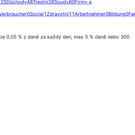
a
25
Důchody
48
Trestní
26
Soudy
80
Firmy a
Verbraucher
0
Social
1
Zdravotní
11
Arbeitnehmer
0
Bildung
0
Fa
azba 0,05 % z daně za každý den, max 5 % daně nebo 300