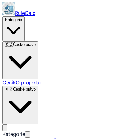
RuleCalc
Kategorie
🇨🇿
České právo
Ceník
O projektu
🇨🇿
České právo
Kategorie