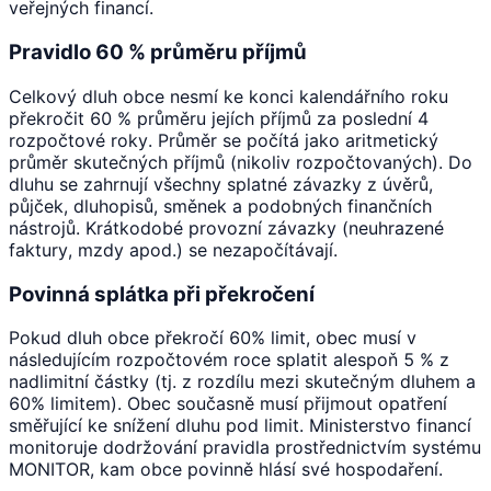
veřejných financí.
Pravidlo 60 % průměru příjmů
Celkový dluh obce nesmí ke konci kalendářního roku
překročit 60 % průměru jejích příjmů za poslední 4
rozpočtové roky. Průměr se počítá jako aritmetický
průměr skutečných příjmů (nikoliv rozpočtovaných). Do
dluhu se zahrnují všechny splatné závazky z úvěrů,
půjček, dluhopisů, směnek a podobných finančních
nástrojů. Krátkodobé provozní závazky (neuhrazené
faktury, mzdy apod.) se nezapočítávají.
Povinná splátka při překročení
Pokud dluh obce překročí 60% limit, obec musí v
následujícím rozpočtovém roce splatit alespoň 5 % z
nadlimitní částky (tj. z rozdílu mezi skutečným dluhem a
60% limitem). Obec současně musí přijmout opatření
směřující ke snížení dluhu pod limit. Ministerstvo financí
monitoruje dodržování pravidla prostřednictvím systému
MONITOR, kam obce povinně hlásí své hospodaření.