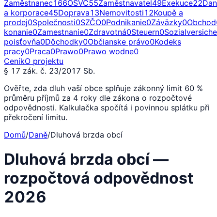
Zaměstnanec
166
OSVČ
55
Zaměstnavatel
49
Exekuce
22
Dan
a korporace
45
Doprava
13
Nemovitosti
12
Koupě a
prodej
0
Společnosti
0
SZČO
0
Podnikanie
0
Záväzky
0
Obchod
konanie
0
Zamestnanie
0
Zdravotná
0
Steuern
0
Sozialversich
poisťovňa
0
Dôchodky
0
Občianske právo
0
Kodeks
pracy
0
Praca
0
Prawo
0
Prawo wodne
0
Ceník
O projektu
§ 17 zák. č. 23/2017 Sb.
Ověřte, zda dluh vaší obce splňuje zákonný limit 60 %
průměru příjmů za 4 roky dle zákona o rozpočtové
odpovědnosti. Kalkulačka spočítá i povinnou splátku při
překročení limitu.
Domů
/
Daně
/
Dluhová brzda obcí
Dluhová brzda obcí —
rozpočtová odpovědnost
2026