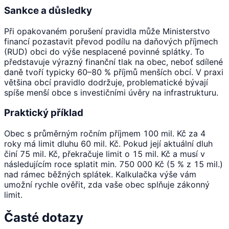
Sankce a důsledky
Při opakovaném porušení pravidla může Ministerstvo
financí pozastavit převod podílu na daňových příjmech
(RUD) obci do výše nesplacené povinné splátky. To
představuje výrazný finanční tlak na obec, neboť sdílené
daně tvoří typicky 60–80 % příjmů menších obcí. V praxi
většina obcí pravidlo dodržuje, problematické bývají
spíše menší obce s investičními úvěry na infrastrukturu.
Praktický příklad
Obec s průměrným ročním příjmem 100 mil. Kč za 4
roky má limit dluhu 60 mil. Kč. Pokud její aktuální dluh
činí 75 mil. Kč, překračuje limit o 15 mil. Kč a musí v
následujícím roce splatit min. 750 000 Kč (5 % z 15 mil.)
nad rámec běžných splátek. Kalkulačka výše vám
umožní rychle ověřit, zda vaše obec splňuje zákonný
limit.
Časté dotazy