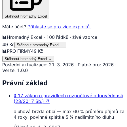
Stáhnout hromadný Excel
Máte účet?
Přihlaste se pro více exportů.
📊
Hromadný Excel · 100 řádků · živé vzorce
49 Kč
Stáhnout hromadný Excel
→
📊
PRO FIRMY
49 Kč
Stáhnout hromadný Excel
→
Poslední aktualizace
:
21. 3. 2026
·
Platné pro
:
2026
·
Verze
:
1.0.0
Právní základ
§ 17
zákon o pravidlech rozpočtové odpovědnosti
(
23/2017 Sb.
)
↗
dluhová brzda obcí — max 60 % průměru příjmů za
4 roky, povinná splátka 5 % nadlimitního dluhu