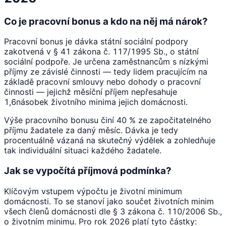
Co je pracovní bonus a kdo na něj má nárok?
Pracovní bonus je dávka státní sociální podpory
zakotvená v § 41 zákona č. 117/1995 Sb., o státní
sociální podpoře. Je určena zaměstnancům s nízkými
příjmy ze závislé činnosti — tedy lidem pracujícím na
základě pracovní smlouvy nebo dohody o pracovní
činnosti — jejichž měsíční příjem nepřesahuje
1,6násobek životního minima jejich domácnosti.
Výše pracovního bonusu činí 40 % ze započitatelného
příjmu žadatele za daný měsíc. Dávka je tedy
procentuálně vázaná na skutečný výdělek a zohledňuje
tak individuální situaci každého žadatele.
Jak se vypočítá příjmová podmínka?
Klíčovým vstupem výpočtu je životní minimum
domácnosti. To se stanoví jako součet životních minim
všech členů domácnosti dle § 3 zákona č. 110/2006 Sb.,
o životním minimu. Pro rok 2026 platí tyto částky: