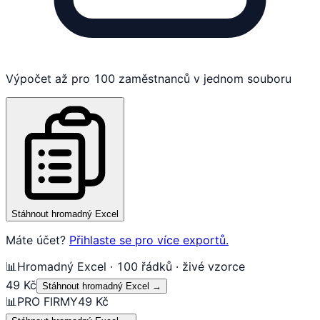
Výpočet až pro 100 zaměstnanců v jednom souboru
Stáhnout hromadný Excel
Máte účet?
Přihlaste se pro více exportů.
📊
Hromadný Excel · 100 řádků · živé vzorce
49 Kč
Stáhnout hromadný Excel
→
📊
PRO FIRMY
49 Kč