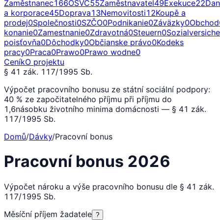
Zaměstnanec
166
OSVČ
55
Zaměstnavatel
49
Exekuce
22
Dan
a korporace
45
Doprava
13
Nemovitosti
12
Koupě a
prodej
0
Společnosti
0
SZČO
0
Podnikanie
0
Záväzky
0
Obchod
konanie
0
Zamestnanie
0
Zdravotná
0
Steuern
0
Sozialversich
poisťovňa
0
Dôchodky
0
Občianske právo
0
Kodeks
pracy
0
Praca
0
Prawo
0
Prawo wodne
0
Ceník
O projektu
§ 41 zák. 117/1995 Sb.
Výpočet pracovního bonusu ze státní sociální podpory:
40 % ze započitatelného příjmu při příjmu do
1,6násobku životního minima domácnosti — § 41 zák.
117/1995 Sb.
Domů
/
Dávky
/
Pracovní bonus
Pracovní bonus 2026
Výpočet nároku a výše pracovního bonusu dle § 41 zák.
117/1995 Sb.
Měsíční příjem žadatele
?