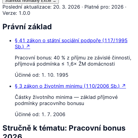
Stáhnout hromadný Excel
→
Poslední aktualizace
:
20. 3. 2026
·
Platné pro
:
2026
·
Verze
:
1.0.0
Právní základ
§ 41
zákon o státní sociální podpoře
(
117/1995
Sb.
)
↗
Pracovní bonus: 40 % z příjmu ze závislé činnosti,
příjmová podmínka ≤ 1,6× ŽM domácnosti
Účinné od:
1. 10. 1995
§ 3
zákon o životním minimu
(
110/2006 Sb.
)
↗
Částky životního minima — základ příjmové
podmínky pracovního bonusu
Účinné od:
1. 7. 2006
Stručně k tématu: Pracovní bonus
2026