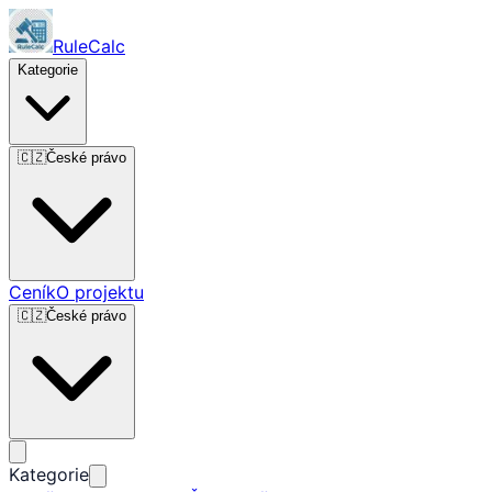
RuleCalc
Kategorie
🇨🇿
České právo
Ceník
O projektu
🇨🇿
České právo
Kategorie