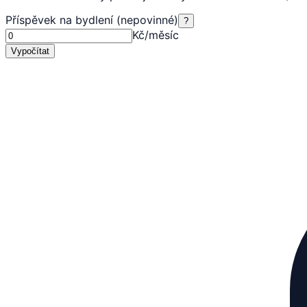
Příspěvek na bydlení (nepovinné)
?
Kč/měsíc
Vypočítat