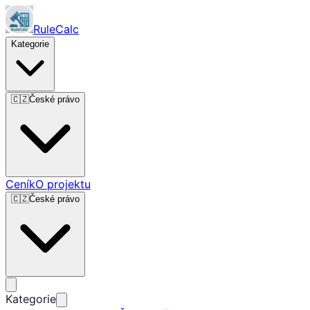
RuleCalc
Kategorie
🇨🇿
České právo
Ceník
O projektu
🇨🇿
České právo
Kategorie