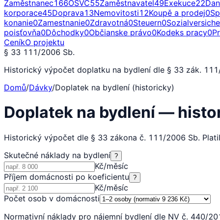
Zaměstnanec
166
OSVČ
55
Zaměstnavatel
49
Exekuce
22
Dan
korporace
45
Doprava
13
Nemovitosti
12
Koupě a prodej
0
Sp
konanie
0
Zamestnanie
0
Zdravotná
0
Steuern
0
Sozialversich
poisťovňa
0
Dôchodky
0
Občianske právo
0
Kodeks pracy
0
P
Ceník
O projektu
§ 33 111/2006 Sb.
Historický výpočet doplatku na bydlení dle § 33 zák. 11
Domů
/
Dávky
/
Doplatek na bydlení (historicky)
Doplatek na bydlení — histo
Historický výpočet dle § 33 zákona č. 111/2006 Sb. Plati
Skutečné náklady na bydlení
?
Kč/měsíc
Příjem domácnosti po koeficientu
?
Kč/měsíc
Počet osob v domácnosti
Normativní náklady pro nájemní bydlení dle NV č. 440/20