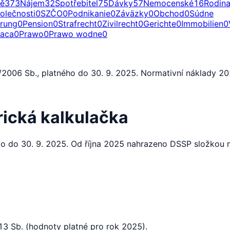
ě
373
Nájem
32
Spotřebitel
75
Dávky
57
Nemocenské
16
Rodin
olečnosti
0
SZČO
0
Podnikanie
0
Záväzky
0
Obchod
0
Súdne
erung
0
Pension
0
Strafrecht
0
Zivilrecht
0
Gerichte
0
Immobilien
0
raca
0
Prawo
0
Prawo wodne
0
1/2006 Sb., platného do 30. 9. 2025. Normativní náklady 2
rická kalkulačka
lo do 30. 9. 2025. Od října 2025 nahrazeno DSSP složkou n
13 Sb. (hodnoty platné pro rok 2025).