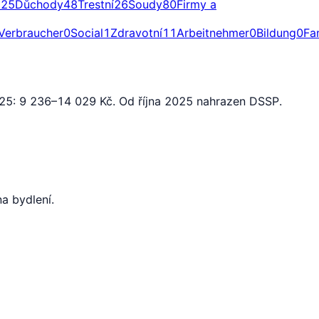
a
25
Důchody
48
Trestní
26
Soudy
80
Firmy a
Verbraucher
0
Social
1
Zdravotní
11
Arbeitnehmer
0
Bildung
0
Fa
025: 9 236–14 029 Kč. Od října 2025 nahrazen DSSP.
a bydlení.