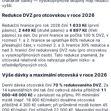
charakter dávky — vysokopříjmové skupiny mají redukci
vyšší.
Redukce DVZ pro otcovskou v roce 2026
Redukční hranice pro rok 2026 činí
1 633 Kč
(první
pásmo),
2 449 Kč
(druhé pásmo) a
4 897 Kč
(třetí
pásmo) za den. Do první hranice se počítá 100 % DVZ, v
rozmezí 1. a 2. hranice se uplatňuje 60% redukce na
přesahující část, v rozmezí 2. a 3. hranice 30% redukce a
nad 3. hranicí činí redukovaný DVZ nulu (pro otcovskou
u vysokopříjmových osob). Tato redukce znamená, že
otcovská relativně více nahrazuje příjem nízko- a
středněpříjmových otců.
Výše dávky a maximální otcovská v roce 2026
Denní dávka otcovské činí
70 % redukovaného DVZ
. Za
14 kalendářních dní tak činí celková dávka přibližně
11
000–48 000 Kč
v závislosti na příjmu. Při minimální
mzdě (např. 18 900 Kč/měsíc) dosáhne otcovská
přibližně 4 300 Kč celkem; při průměrné mzdě kolem 45
000 Kč/měsíc činí přibližně 22 000 Kč. Maximální možná