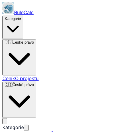
RuleCalc
Kategorie
🇨🇿
České právo
Ceník
O projektu
🇨🇿
České právo
Kategorie