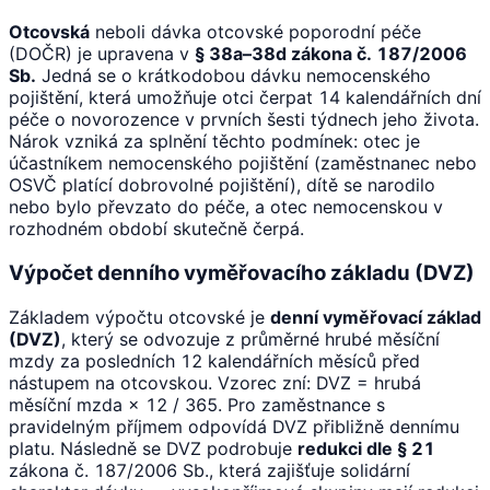
Otcovská
neboli dávka otcovské poporodní péče
(DOČR) je upravena v
§ 38a–38d zákona č. 187/2006
Sb.
Jedná se o krátkodobou dávku nemocenského
pojištění, která umožňuje otci čerpat 14 kalendářních dní
péče o novorozence v prvních šesti týdnech jeho života.
Nárok vzniká za splnění těchto podmínek: otec je
účastníkem nemocenského pojištění (zaměstnanec nebo
OSVČ platící dobrovolné pojištění), dítě se narodilo
nebo bylo převzato do péče, a otec nemocenskou v
rozhodném období skutečně čerpá.
Výpočet denního vyměřovacího základu (DVZ)
Základem výpočtu otcovské je
denní vyměřovací základ
(DVZ)
, který se odvozuje z průměrné hrubé měsíční
mzdy za posledních 12 kalendářních měsíců před
nástupem na otcovskou. Vzorec zní: DVZ = hrubá
měsíční mzda × 12 / 365. Pro zaměstnance s
pravidelným příjmem odpovídá DVZ přibližně dennímu
platu. Následně se DVZ podrobuje
redukci dle § 21
zákona č. 187/2006 Sb., která zajišťuje solidární