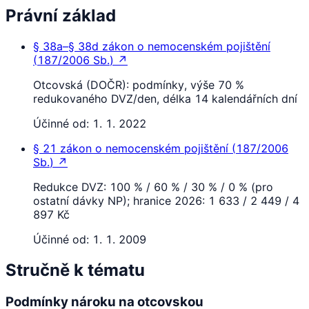
Právní základ
§ 38a–§ 38d
zákon o nemocenském pojištění
(
187/2006 Sb.
)
↗
Otcovská (DOČR): podmínky, výše 70 %
redukovaného DVZ/den, délka 14 kalendářních dní
Účinné od:
1. 1. 2022
§ 21
zákon o nemocenském pojištění
(
187/2006
Sb.
)
↗
Redukce DVZ: 100 % / 60 % / 30 % / 0 % (pro
ostatní dávky NP); hranice 2026: 1 633 / 2 449 / 4
897 Kč
Účinné od:
1. 1. 2009
Stručně k tématu
Podmínky nároku na otcovskou