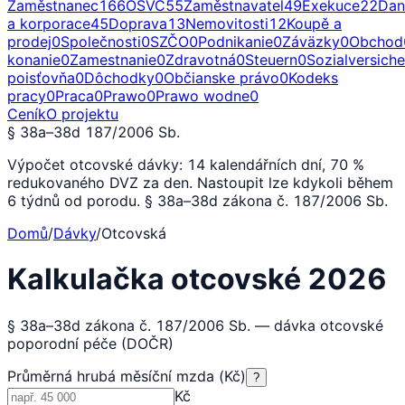
Zaměstnanec
166
OSVČ
55
Zaměstnavatel
49
Exekuce
22
Dan
a korporace
45
Doprava
13
Nemovitosti
12
Koupě a
prodej
0
Společnosti
0
SZČO
0
Podnikanie
0
Záväzky
0
Obchod
konanie
0
Zamestnanie
0
Zdravotná
0
Steuern
0
Sozialversich
poisťovňa
0
Dôchodky
0
Občianske právo
0
Kodeks
pracy
0
Praca
0
Prawo
0
Prawo wodne
0
Ceník
O projektu
§ 38a–38d 187/2006 Sb.
Výpočet otcovské dávky: 14 kalendářních dní, 70 %
redukovaného DVZ za den. Nastoupit lze kdykoli během
6 týdnů od porodu. § 38a–38d zákona č. 187/2006 Sb.
Domů
/
Dávky
/
Otcovská
Kalkulačka otcovské 2026
§ 38a–38d zákona č. 187/2006 Sb. — dávka otcovské
poporodní péče (DOČR)
Průměrná hrubá měsíční mzda (Kč)
?
Kč