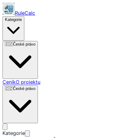
RuleCalc
Kategorie
🇨🇿
České právo
Ceník
O projektu
🇨🇿
České právo
Kategorie