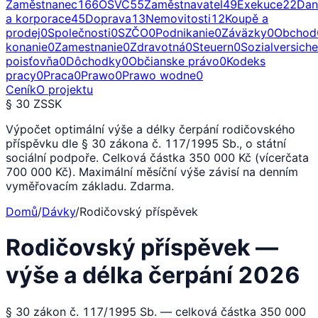
Zaměstnanec
166
OSVČ
55
Zaměstnavatel
49
Exekuce
22
Dan
a korporace
45
Doprava
13
Nemovitosti
12
Koupě a
prodej
0
Společnosti
0
SZČO
0
Podnikanie
0
Záväzky
0
Obchod
konanie
0
Zamestnanie
0
Zdravotná
0
Steuern
0
Sozialversich
poisťovňa
0
Dôchodky
0
Občianske právo
0
Kodeks
pracy
0
Praca
0
Prawo
0
Prawo wodne
0
Ceník
O projektu
§ 30 ZSSK
Výpočet optimální výše a délky čerpání rodičovského
příspěvku dle § 30 zákona č. 117/1995 Sb., o státní
sociální podpoře. Celková částka 350 000 Kč (vícerčata
700 000 Kč). Maximální měsíční výše závisí na denním
vyměřovacím základu. Zdarma.
Domů
/
Dávky
/
Rodičovský příspěvek
Rodičovský příspěvek —
výše a délka čerpání 2026
§ 30 zákon č. 117/1995 Sb. — celková částka 350 000