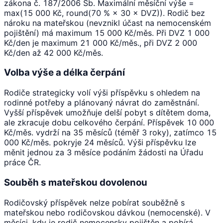
zákona č. 187/2006 Sb. Maximální měsíční výše =
max(15 000 Kč, round(70 % × 30 × DVZ)). Rodič bez
nároku na mateřskou (nevznikl účast na nemocenském
pojištění) má maximum 15 000 Kč/měs. Při DVZ 1 000
Kč/den je maximum 21 000 Kč/měs., při DVZ 2 000
Kč/den až 42 000 Kč/měs.
Volba výše a délka čerpání
Rodiče strategicky volí výši příspěvku s ohledem na
rodinné potřeby a plánovaný návrat do zaměstnání.
Vyšší příspěvek umožňuje delší pobyt s dítětem doma,
ale zkracuje dobu celkového čerpání. Příspěvek 10 000
Kč/měs. vydrží na 35 měsíců (téměř 3 roky), zatímco 15
000 Kč/měs. pokryje 24 měsíců. Výši příspěvku lze
měnit jednou za 3 měsíce podáním žádosti na Úřadu
práce ČR.
Souběh s mateřskou dovolenou
Rodičovský příspěvek nelze pobírat souběžně s
mateřskou nebo rodičovskou dávkou (nemocenské). V
měsíci, kdy je rodič nemocensky pojištěn a pobírá