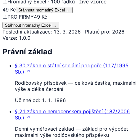
📊
Hromadný Excel · 100 řádků · živé vzorce
49 Kč
Stáhnout hromadný Excel
→
📊
PRO FIRMY
49 Kč
Stáhnout hromadný Excel
→
Poslední aktualizace
:
13. 3. 2026
·
Platné pro
:
2026
·
Verze
:
1.0.0
Právní základ
§ 30
zákon o státní sociální podpoře
(
117/1995
Sb.
)
↗
Rodičovský příspěvek — celková částka, maximální
výše a délka čerpání
Účinné od:
1. 1. 1996
§ 21
zákon o nemocenském pojištění
(
187/2006
Sb.
)
↗
Denní vyměřovací základ — základ pro výpočet
maximální výše rodičovského příspěvku