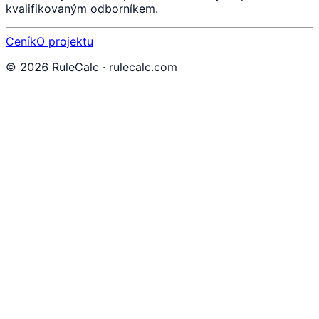
kvalifikovaným odborníkem.
Ceník
O projektu
©
2026
RuleCalc · rulecalc.com