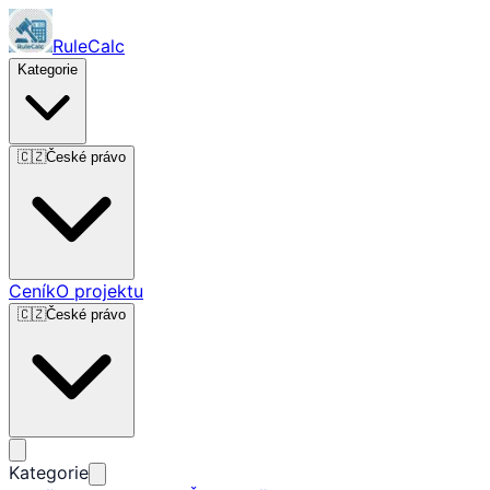
RuleCalc
Kategorie
🇨🇿
České právo
Ceník
O projektu
🇨🇿
České právo
Kategorie