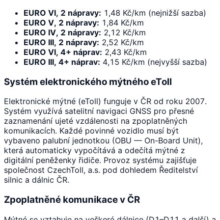
EURO VI, 2 nápravy:
1,48 Kč/km (nejnižší sazba)
EURO V, 2 nápravy:
1,84 Kč/km
EURO IV, 2 nápravy:
2,12 Kč/km
EURO III, 2 nápravy:
2,52 Kč/km
EURO VI, 4+ náprav:
2,43 Kč/km
EURO III, 4+ náprav:
4,15 Kč/km (nejvyšší sazba)
Systém elektronického mýtného eToll
Elektronické mýtné (eToll) funguje v ČR od roku 2007.
Systém využívá satelitní navigaci GNSS pro přesné
zaznamenání ujeté vzdálenosti na zpoplatněných
komunikacích. Každé povinné vozidlo musí být
vybaveno palubní jednotkou (OBU — On-Board Unit),
která automaticky vypočítává a odečítá mýtné z
digitální peněženky řidiče. Provoz systému zajišťuje
společnost CzechToll, a.s. pod dohledem Ředitelství
silnic a dálnic ČR.
Zpoplatněné komunikace v ČR
Mýtné se vztahuje na veškeré dálnice (D1–D11 a další) a