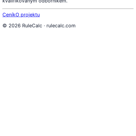
kvalifikovaným odborníkem.
Ceník
O projektu
©
2026
RuleCalc · rulecalc.com