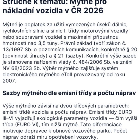
Stručně k tématu: Mýtné pro
nákladní vozidla v ČR 2026
Mýtné je poplatek za užití vymezených úseků dálnic,
rychlostních silnic a silnic I. třídy motorovými vozidly
nebo soupravami vozidel s maximální přípustnou
hmotností nad 3,5 tuny. Právní základ tvoří zákon č.
13/1997 Sb. o pozemních komunikacích, konkrétně § 20
(povinnost úhrady) a § 21 (sazby). Konkrétní výše sazeb
je stanovena nařízením vlády č. 484/2006 Sb. ve znění
NV 68/2023 Sb. Výběr mýtného zajišťuje systém
elektronického mýtného eToll provozovaný od roku
2007.
Sazby mýtného dle emisní třídy a počtu náprav
Výše mýtného závisí na dvou klíčových parametrech:
emisní třídě vozidla a počtu náprav. Emisní třídy EURO
III–VI vyjadřují ekologické parametry vozidla — čím vyšší
třída (EURO VI), tím nižší mýtné. Tato diferenciace
motivuje dopravce k obnově vozového parku. Počet
náprav odráží míru opotřebení vozovky.