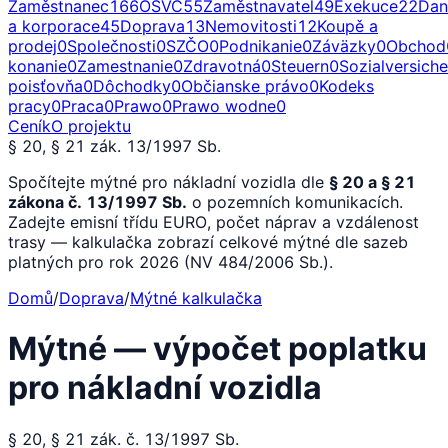
Zaměstnanec
166
OSVČ
55
Zaměstnavatel
49
Exekuce
22
Dan
a korporace
45
Doprava
13
Nemovitosti
12
Koupě a
prodej
0
Společnosti
0
SZČO
0
Podnikanie
0
Záväzky
0
Obchod
konanie
0
Zamestnanie
0
Zdravotná
0
Steuern
0
Sozialversich
poisťovňa
0
Dôchodky
0
Občianske právo
0
Kodeks
pracy
0
Praca
0
Prawo
0
Prawo wodne
0
Ceník
O projektu
§ 20, § 21 zák. 13/1997 Sb.
Spočítejte mýtné pro nákladní vozidla dle
§ 20 a § 21
zákona č. 13/1997 Sb.
o pozemních komunikacích.
Zadejte emisní třídu EURO, počet náprav a vzdálenost
trasy — kalkulačka zobrazí celkové mýtné dle sazeb
platných pro rok 2026 (NV 484/2006 Sb.).
Domů
/
Doprava
/
Mýtné kalkulačka
Mýtné — výpočet poplatku
pro nákladní vozidla
§ 20, § 21 zák. č. 13/1997 Sb.