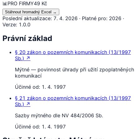
📊
PRO FIRMY
49 Kč
Stáhnout hromadný Excel
→
Poslední aktualizace
:
7. 4. 2026
·
Platné pro
:
2026
·
Verze
:
1.0.0
Právní základ
§ 20
zákon o pozemních komunikacích
(
13/1997
Sb.
)
↗
Mýtné — povinnost úhrady při užití zpoplatněných
komunikací
Účinné od:
1. 4. 1997
§ 21
zákon o pozemních komunikacích
(
13/1997
Sb.
)
↗
Sazby mýtného dle NV 484/2006 Sb.
Účinné od:
1. 4. 1997