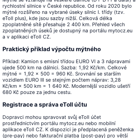
rychlostní silnice v České republice. Od roku 2020 bylo
mýtné rozšířeno na vybrané úseky silnic I. třídy (tzv.
eToll plus), kde jsou sazby nižší. Celková délka
zpoplatněné sítě přesahuje 2 400 km. Přehled všech
zpoplatněných úseků je dostupný na portálu mytocz.eu
a v aplikaci eToll CZ.
Praktický příklad výpočtu mýtného
Příklad: Kamion s emisní třídou EURO VI a 3 nápravami
ujede 500 km na dálnici. Sazba: 1,92 Kč/km. Celkové
mýtné = 1,92 × 500 = 960 Kč. Srovnání se starším
vozidlem EURO III se stejným počtem náprav: 3,28
Kč/km × 500 km = 1 640 Kč. Modernější vozidlo ušetří
680 Kč pouze za jednu cestu.
Registrace a správa eToll účtu
Dopravci mohou spravovat svůj eToll účet
prostřednictvím portálu mytocz.eu nebo mobilní
aplikace eToll CZ. K dispozici je předplacená peněženka
(pre-pay) nebo fakturační platba (post-pay) pro větší