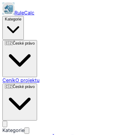
RuleCalc
Kategorie
🇨🇿
České právo
Ceník
O projektu
🇨🇿
České právo
Kategorie