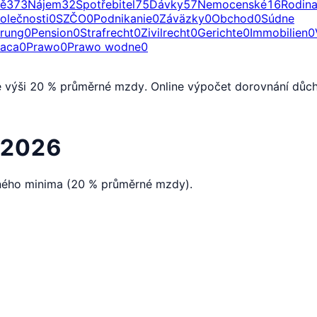
ě
373
Nájem
32
Spotřebitel
75
Dávky
57
Nemocenské
16
Rodin
olečnosti
0
SZČO
0
Podnikanie
0
Záväzky
0
Obchod
0
Súdne
erung
0
Pension
0
Strafrecht
0
Zivilrecht
0
Gerichte
0
Immobilien
0
raca
0
Prawo
0
Prawo wodne
0
e výši 20 % průměrné mzdy. Online výpočet dorovnání důch
 2026
nného minima (20 % průměrné mzdy).