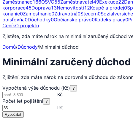
Zaměstnanec
166
OSVČ
55
Zaměstnavatel
49
Exekuce
22
Dan
korporace
45
Doprava
13
Nemovitosti
12
Koupě a prodej
0
Sp
konanie
0
Zamestnanie
0
Zdravotná
0
Steuern
0
Sozialversich
poisťovňa
0
Dôchodky
0
Občianske právo
0
Kodeks pracy
0
P
Ceník
O projektu
Zjistěte, zda máte nárok na minimální zaručený důchod v
Domů
/
Důchody
/
Minimální důchod
Minimální zaručený důchod
Zjištění, zda máte nárok na dorovnání důchodu do záko
Vypočtená výše důchodu (Kč)
?
Kč
Počet let pojištění
?
let
Vypočítat