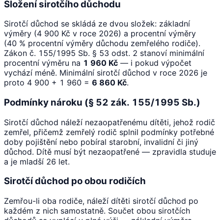
Složení sirotčího důchodu
Sirotčí důchod se skládá ze dvou složek: základní
výměry (4 900 Kč v roce 2026) a procentní výměry
(40 % procentní výměry důchodu zemřelého rodiče).
Zákon č. 155/1995 Sb. § 53 odst. 2 stanoví minimální
procentní výměru na
1 960 Kč
— i pokud výpočet
vychází méně. Minimální sirotčí důchod v roce 2026 je
proto 4 900 + 1 960 =
6 860 Kč
.
Podmínky nároku (§ 52 zák. 155/1995 Sb.)
Sirotčí důchod náleží nezaopatřenému dítěti, jehož rodič
zemřel, přičemž zemřelý rodič splnil podmínky potřebné
doby pojištění nebo pobíral starobní, invalidní či jiný
důchod. Dítě musí být nezaopatřené — zpravidla studuje
a je mladší 26 let.
Sirotčí důchod po obou rodičích
Zemřou-li oba rodiče, náleží dítěti sirotčí důchod po
každém z nich samostatně. Součet obou sirotčích