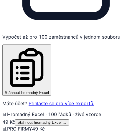
Výpočet až pro 100 zaměstnanců v jednom souboru
Stáhnout hromadný Excel
Máte účet?
Přihlaste se pro více exportů.
📊
Hromadný Excel · 100 řádků · živé vzorce
49 Kč
Stáhnout hromadný Excel
→
📊
PRO FIRMY
49 Kč