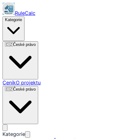
RuleCalc
Kategorie
🇨🇿
České právo
Ceník
O projektu
🇨🇿
České právo
Kategorie