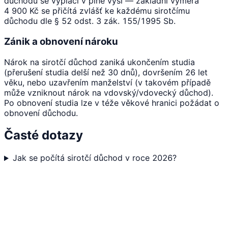
důchodů se vyplácí v plné výši — základní výměra
4 900 Kč se přičítá zvlášť ke každému sirotčímu
důchodu dle § 52 odst. 3 zák. 155/1995 Sb.
Zánik a obnovení nároku
Nárok na sirotčí důchod zaniká ukončením studia
(přerušení studia delší než 30 dnů), dovršením 26 let
věku, nebo uzavřením manželství (v takovém případě
může vzniknout nárok na vdovský/vdovecký důchod).
Po obnovení studia lze v téže věkové hranici požádat o
obnovení důchodu.
Časté dotazy
Jak se počítá sirotčí důchod v roce 2026?