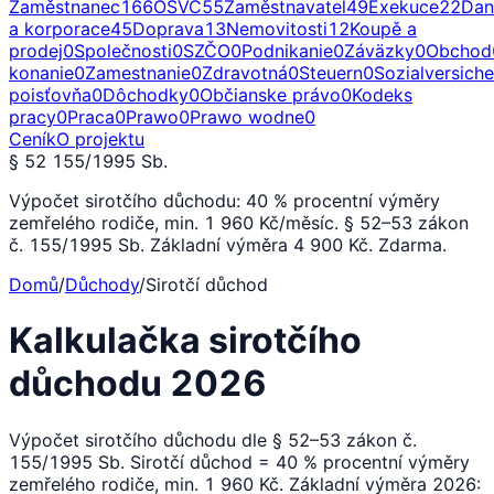
Zaměstnanec
166
OSVČ
55
Zaměstnavatel
49
Exekuce
22
Dan
a korporace
45
Doprava
13
Nemovitosti
12
Koupě a
prodej
0
Společnosti
0
SZČO
0
Podnikanie
0
Záväzky
0
Obchod
konanie
0
Zamestnanie
0
Zdravotná
0
Steuern
0
Sozialversich
poisťovňa
0
Dôchodky
0
Občianske právo
0
Kodeks
pracy
0
Praca
0
Prawo
0
Prawo wodne
0
Ceník
O projektu
§ 52 155/1995 Sb.
Výpočet sirotčího důchodu: 40 % procentní výměry
zemřelého rodiče, min. 1 960 Kč/měsíc. § 52–53 zákon
č. 155/1995 Sb. Základní výměra 4 900 Kč. Zdarma.
Domů
/
Důchody
/
Sirotčí důchod
Kalkulačka sirotčího
důchodu 2026
Výpočet sirotčího důchodu dle § 52–53 zákon č.
155/1995 Sb. Sirotčí důchod = 40 % procentní výměry
zemřelého rodiče, min. 1 960 Kč. Základní výměra 2026: