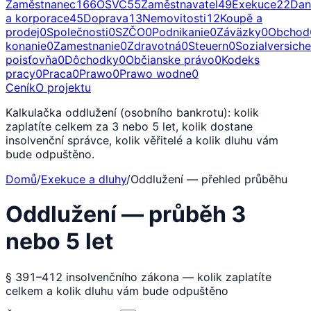
Zaměstnanec
166
OSVČ
55
Zaměstnavatel
49
Exekuce
22
Dan
a korporace
45
Doprava
13
Nemovitosti
12
Koupě a
prodej
0
Společnosti
0
SZČO
0
Podnikanie
0
Záväzky
0
Obchod
konanie
0
Zamestnanie
0
Zdravotná
0
Steuern
0
Sozialversich
poisťovňa
0
Dôchodky
0
Občianske právo
0
Kodeks
pracy
0
Praca
0
Prawo
0
Prawo wodne
0
Ceník
O projektu
Kalkulačka oddlužení (osobního bankrotu): kolik
zaplatíte celkem za 3 nebo 5 let, kolik dostane
insolvenční správce, kolik věřitelé a kolik dluhu vám
bude odpuštěno.
Domů
/
Exekuce a dluhy
/
Oddlužení — přehled průběhu
Oddlužení — průběh 3
nebo 5 let
§ 391–412 insolvenčního zákona — kolik zaplatíte
celkem a kolik dluhu vám bude odpuštěno