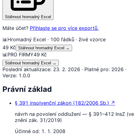
Stáhnout hromadný Excel
Máte účet?
Přihlaste se pro více exportů.
📊
Hromadný Excel · 100 řádků · živé vzorce
49 Kč
Stáhnout hromadný Excel
→
📊
PRO FIRMY
49 Kč
Stáhnout hromadný Excel
→
Poslední aktualizace
:
23. 2. 2026
·
Platné pro
:
2026
·
Verze
:
1.0.0
Právní základ
§ 391
insolvenční zákon
(
182/2006 Sb.
)
↗
návrh na povolení oddlužení — § 391–412 InsZ (ve
znění zák. 31/2019)
Účinné od:
1. 1. 2008