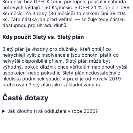
Kč/měsíc bez DPH. K tomu přistupuje paušální náhrada
hotových výdajů 150 Kč/měsíc. S DPH 21 % jde o 1 089
Kč/měsíc. Za 3 roky (36 měsíců) to celkem činí 39 204
Kč. Tato částka jde před věřiteli — snižuje tedy částku
dostupnou pro úhradu dluhů.
Kdy použít 3letý vs. 5letý plán
3letý plán je vhodný pro dlužníky, kteří chtějí co
nejrychleji vyjít z insolvence a jsou ochotni platit co
nejvyšší disponibilní příjem. 5letý plán může být
výhodný, pokud dlužník chce věřitelům nabídnout vyšší
uspokojení nebo pokud je 3letý plán nedostatečný z
hlediska podmínek soudu. V praxi je od novely 2019
preferován 3letý plán jako základní varianta.
Časté dotazy
Jak dlouho trvá oddlužení v roce 2026?