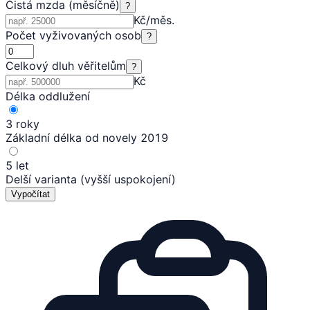
Čistá mzda (měsíčně)
?
Kč/měs.
Počet vyživovaných osob
?
Celkový dluh věřitelům
?
Kč
Délka oddlužení
3 roky
Základní délka od novely 2019
5 let
Delší varianta (vyšší uspokojení)
Vypočítat