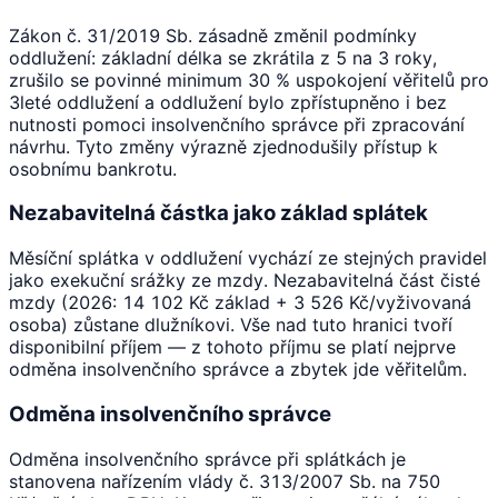
Zákon č. 31/2019 Sb. zásadně změnil podmínky
oddlužení: základní délka se zkrátila z 5 na 3 roky,
zrušilo se povinné minimum 30 % uspokojení věřitelů pro
3leté oddlužení a oddlužení bylo zpřístupněno i bez
nutnosti pomoci insolvenčního správce při zpracování
návrhu. Tyto změny výrazně zjednodušily přístup k
osobnímu bankrotu.
Nezabavitelná částka jako základ splátek
Měsíční splátka v oddlužení vychází ze stejných pravidel
jako exekuční srážky ze mzdy. Nezabavitelná část čisté
mzdy (2026: 14 102 Kč základ + 3 526 Kč/vyživovaná
osoba) zůstane dlužníkovi. Vše nad tuto hranici tvoří
disponibilní příjem — z tohoto příjmu se platí nejprve
odměna insolvenčního správce a zbytek jde věřitelům.
Odměna insolvenčního správce
Odměna insolvenčního správce při splátkách je
stanovena nařízením vlády č. 313/2007 Sb. na 750