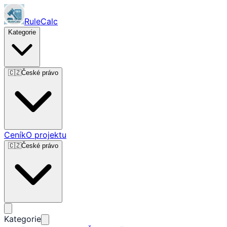
RuleCalc
Kategorie
🇨🇿
České právo
Ceník
O projektu
🇨🇿
České právo
Kategorie