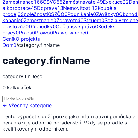
Zaměstnanec
166
OSVČ
55
Zaměstnavatel
49
Exekuce
22
Dan
a korporace
45
Doprava
13
Nemovitosti
12
Koupě a
prodej
0
Společnosti
0
SZČO
0
Podnikanie
0
Záväzky
0
Obchod
konanie
0
Zamestnanie
0
Zdravotná
0
Steuern
0
Sozialversich
poisťovňa
0
Dôchodky
0
Občianske právo
0
Kodeks
pracy
0
Praca
0
Prawo
0
Prawo wodne
0
Ceník
O projektu
Domů
/
category.finName
category.finName
category.finDesc
0
kalkulaček
← Všechny kategorie
Tento výpočet slouží pouze jako informativní pomůcka a
nenahrazuje odborné poradenství. Vždy se poraďte s
kvalifikovaným odborníkem.