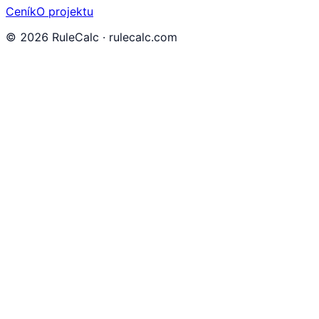
Ceník
O projektu
©
2026
RuleCalc · rulecalc.com