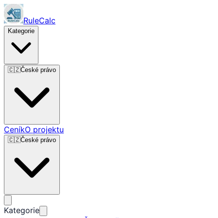
RuleCalc
Kategorie
🇨🇿
České právo
Ceník
O projektu
🇨🇿
České právo
Kategorie