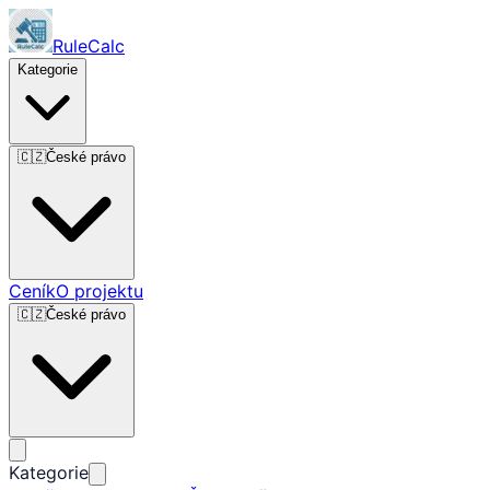
RuleCalc
Kategorie
🇨🇿
České právo
Ceník
O projektu
🇨🇿
České právo
Kategorie