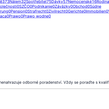
ě
373
Nájem
32
Spotřebitel
75
Dávky
57
Nemocenské
16
Rodin
olečnosti
0
SZČO
0
Podnikanie
0
Záväzky
0
Obchod
0
Súdne
erung
0
Pension
0
Strafrecht
0
Zivilrecht
0
Gerichte
0
Immobilien
0
raca
0
Prawo
0
Prawo wodne
0
 nenahrazuje odborné poradenství. Vždy se poraďte s kval