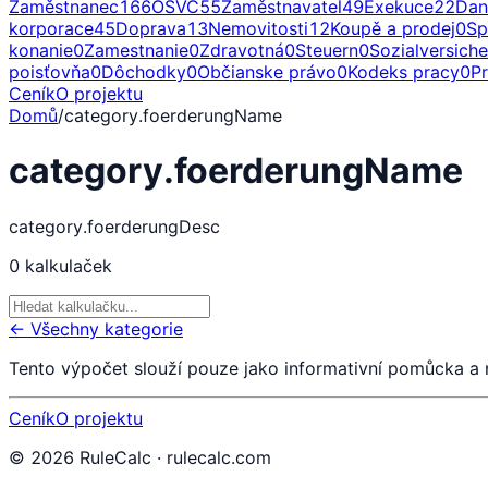
Zaměstnanec
166
OSVČ
55
Zaměstnavatel
49
Exekuce
22
Dan
korporace
45
Doprava
13
Nemovitosti
12
Koupě a prodej
0
Sp
konanie
0
Zamestnanie
0
Zdravotná
0
Steuern
0
Sozialversich
poisťovňa
0
Dôchodky
0
Občianske právo
0
Kodeks pracy
0
P
Ceník
O projektu
Domů
/
category.foerderungName
category.foerderungName
category.foerderungDesc
0
kalkulaček
← Všechny kategorie
Tento výpočet slouží pouze jako informativní pomůcka a
Ceník
O projektu
©
2026
RuleCalc · rulecalc.com