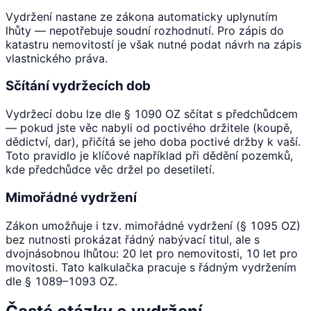
Vydržení nastane ze zákona automaticky uplynutím
lhůty — nepotřebuje soudní rozhodnutí. Pro zápis do
katastru nemovitostí je však nutné podat návrh na zápis
vlastnického práva.
Sčítání vydržecích dob
Vydržecí dobu lze dle § 1090 OZ sčítat s předchůdcem
— pokud jste věc nabyli od poctivého držitele (koupě,
dědictví, dar), přičítá se jeho doba poctivé držby k vaší.
Toto pravidlo je klíčové například při dědění pozemků,
kde předchůdce věc držel po desetiletí.
Mimořádné vydržení
Zákon umožňuje i tzv. mimořádné vydržení (§ 1095 OZ)
bez nutnosti prokázat řádný nabývací titul, ale s
dvojnásobnou lhůtou: 20 let pro nemovitosti, 10 let pro
movitosti. Tato kalkulačka pracuje s řádným vydržením
dle § 1089–1093 OZ.