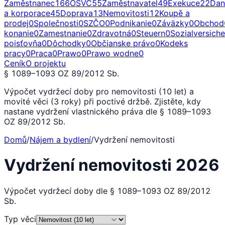
Zaměstnanec
166
OSVČ
55
Zaměstnavatel
49
Exekuce
22
Dan
a korporace
45
Doprava
13
Nemovitosti
12
Koupě a
prodej
0
Společnosti
0
SZČO
0
Podnikanie
0
Záväzky
0
Obchod
konanie
0
Zamestnanie
0
Zdravotná
0
Steuern
0
Sozialversich
poisťovňa
0
Dôchodky
0
Občianske právo
0
Kodeks
pracy
0
Praca
0
Prawo
0
Prawo wodne
0
Ceník
O projektu
§ 1089–1093 OZ 89/2012 Sb.
Výpočet vydržecí doby pro nemovitosti (10 let) a
movité věci (3 roky) při poctivé držbě. Zjistěte, kdy
nastane vydržení vlastnického práva dle § 1089–1093
OZ 89/2012 Sb.
Domů
/
Nájem a bydlení
/
Vydržení nemovitosti
Vydržení nemovitosti 2026
Výpočet vydržecí doby dle § 1089–1093 OZ 89/2012
Sb.
Typ věci