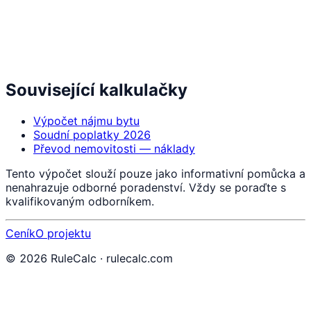
Související kalkulačky
Výpočet nájmu bytu
Soudní poplatky 2026
Převod nemovitosti — náklady
Tento výpočet slouží pouze jako informativní pomůcka a
nenahrazuje odborné poradenství. Vždy se poraďte s
kvalifikovaným odborníkem.
Ceník
O projektu
©
2026
RuleCalc · rulecalc.com