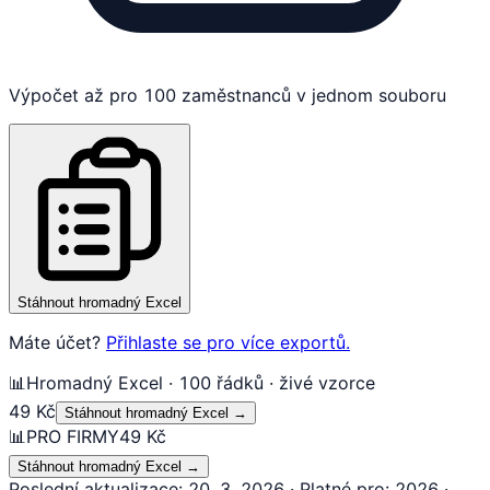
Výpočet až pro 100 zaměstnanců v jednom souboru
Stáhnout hromadný Excel
Máte účet?
Přihlaste se pro více exportů.
📊
Hromadný Excel · 100 řádků · živé vzorce
49 Kč
Stáhnout hromadný Excel
→
📊
PRO FIRMY
49 Kč
Stáhnout hromadný Excel
→
Poslední aktualizace
:
20. 3. 2026
·
Platné pro
:
2026
·