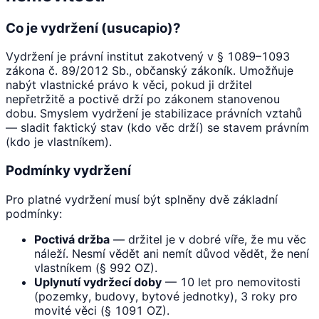
Co je vydržení (usucapio)?
Vydržení je právní institut zakotvený v § 1089–1093
zákona č. 89/2012 Sb., občanský zákoník. Umožňuje
nabýt vlastnické právo k věci, pokud ji držitel
nepřetržitě a poctivě drží po zákonem stanovenou
dobu. Smyslem vydržení je stabilizace právních vztahů
— sladit faktický stav (kdo věc drží) se stavem právním
(kdo je vlastníkem).
Podmínky vydržení
Pro platné vydržení musí být splněny dvě základní
podmínky:
Poctivá držba
— držitel je v dobré víře, že mu věc
náleží. Nesmí vědět ani nemít důvod vědět, že není
vlastníkem (§ 992 OZ).
Uplynutí vydržecí doby
— 10 let pro nemovitosti
(pozemky, budovy, bytové jednotky), 3 roky pro
movité věci (§ 1091 OZ).