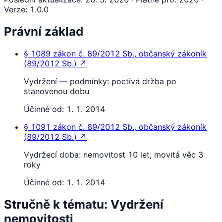
Verze
:
1.0.0
Právní základ
§ 1089
zákon č. 89/2012 Sb., občanský zákoník
(
89/2012 Sb.
)
↗
Vydržení — podmínky: poctivá držba po
stanovenou dobu
Účinné od:
1. 1. 2014
§ 1091
zákon č. 89/2012 Sb., občanský zákoník
(
89/2012 Sb.
)
↗
Vydržecí doba: nemovitost 10 let, movitá věc 3
roky
Účinné od:
1. 1. 2014
Stručně k tématu: Vydržení
nemovitosti