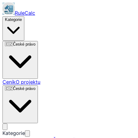
RuleCalc
Kategorie
🇨🇿
České právo
Ceník
O projektu
🇨🇿
České právo
Kategorie