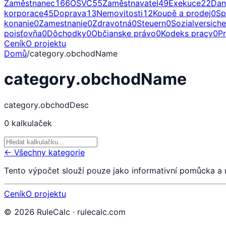
Zaměstnanec
166
OSVČ
55
Zaměstnavatel
49
Exekuce
22
Dan
korporace
45
Doprava
13
Nemovitosti
12
Koupě a prodej
0
Sp
konanie
0
Zamestnanie
0
Zdravotná
0
Steuern
0
Sozialversich
poisťovňa
0
Dôchodky
0
Občianske právo
0
Kodeks pracy
0
P
Ceník
O projektu
Domů
/
category.obchodName
category.obchodName
category.obchodDesc
0
kalkulaček
← Všechny kategorie
Tento výpočet slouží pouze jako informativní pomůcka a
Ceník
O projektu
©
2026
RuleCalc · rulecalc.com