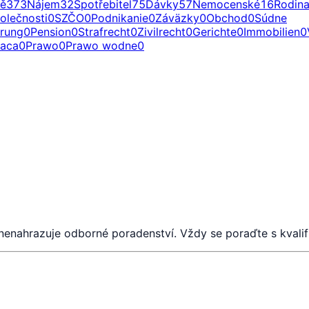
ě
373
Nájem
32
Spotřebitel
75
Dávky
57
Nemocenské
16
Rodin
olečnosti
0
SZČO
0
Podnikanie
0
Záväzky
0
Obchod
0
Súdne
erung
0
Pension
0
Strafrecht
0
Zivilrecht
0
Gerichte
0
Immobilien
0
raca
0
Prawo
0
Prawo wodne
0
 nenahrazuje odborné poradenství. Vždy se poraďte s kval