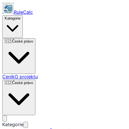
RuleCalc
Kategorie
🇨🇿
České právo
Ceník
O projektu
🇨🇿
České právo
Kategorie