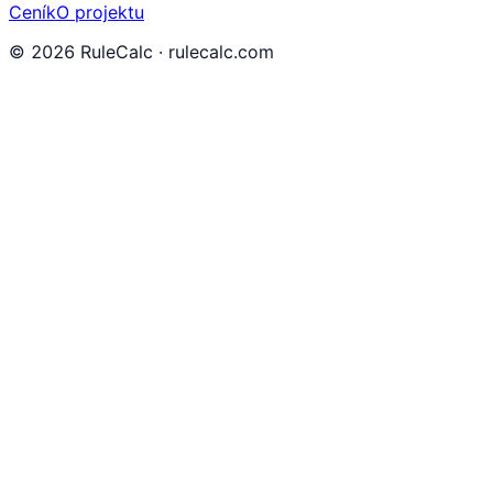
Ceník
O projektu
©
2026
RuleCalc · rulecalc.com