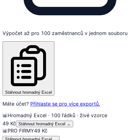
Výpočet až pro 100 zaměstnanců v jednom souboru
Stáhnout hromadný Excel
Máte účet?
Přihlaste se pro více exportů.
📊
Hromadný Excel · 100 řádků · živé vzorce
49 Kč
Stáhnout hromadný Excel
→
📊
PRO FIRMY
49 Kč
Stáhnout hromadný Excel
→