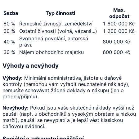
Max.
Sazba
Typ činnosti
odpočet
80 %
Řemeslné živnosti, zemědělství
1 600 000 Kč
60 %
Ostatní živnosti (volná, vázaná...)
1 200 000 Kč
Svobodná povolání, autorská
40 %
800 000 Kč
práva
30 %
Nájem obchodního majetku
600 000 Kč
Výhody a nevýhody
Výhody:
Minimální administrativa, jistota u daňové
kontroly (nemohou vám vyřadit neuznatelné náklady),
nemusíte schovávat žádné doklady o nákupu (jen o
prodeji/příjmu).
Nevýhody:
Pokud jsou vaše skutečné náklady vyšší než
paušál (např. u obchodníků s vysokým obratem a nízkou
marží), paušál se nevyplatí a je lepší vést klasickou
daňovou evidenci.
Sociální a zdravotní pojištění