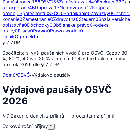
Zaměstnanec
166
OSVČ
55
Zaměstnavatel
49
Exekuce
22
Dan
a korporace
45
Doprava
13
Nemovitosti
12
Koupě a
prodej
0
Společnosti
0
SZČO
0
Podnikanie
0
Záväzky
0
Obchod
konanie
0
Zamestnanie
0
Zdravotná
0
Steuern
0
Sozialversich
poisťovňa
0
Dôchodky
0
Občianske právo
0
Kodeks
pracy
0
Praca
0
Prawo
0
Prawo wodne
0
Ceník
O projektu
§ 7 ZDP
Spočítejte si výši paušálních výdajů pro OSVČ. Sazby 80
%, 60 %, 40 % a 30 % z příjmů. Přehled aktuálních limitů
pro rok 2026 dle § 7 ZDP.
Domů
/
OSVČ
/
Výdajové paušály
Výdajové paušály OSVČ
2026
§ 7 Zákon o daních z příjmů — procentem z příjmů
Celkové roční příjmy
?