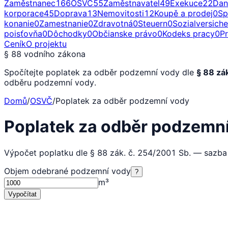
Zaměstnanec
166
OSVČ
55
Zaměstnavatel
49
Exekuce
22
Dan
korporace
45
Doprava
13
Nemovitosti
12
Koupě a prodej
0
Sp
konanie
0
Zamestnanie
0
Zdravotná
0
Steuern
0
Sozialversich
poisťovňa
0
Dôchodky
0
Občianske právo
0
Kodeks pracy
0
P
Ceník
O projektu
§ 88 vodního zákona
Spočítejte poplatek za odběr podzemní vody dle
§ 88 zá
odběru podzemní vody.
Domů
/
OSVČ
/
Poplatek za odběr podzemní vody
Poplatek za odběr podzemn
Výpočet poplatku dle § 88 zák. č. 254/2001 Sb. — sazba
Objem odebrané podzemní vody
?
m³
Vypočítat