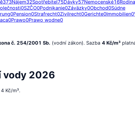
ě
373
Nájem
32
Spotřebitel
75
Dávky
57
Nemocenské
16
Rodin
olečnosti
0
SZČO
0
Podnikanie
0
Záväzky
0
Obchod
0
Súdne
erung
0
Pension
0
Strafrecht
0
Zivilrecht
0
Gerichte
0
Immobilien
0
raca
0
Prawo
0
Prawo wodne
0
kona č. 254/2001 Sb.
(vodní zákon). Sazba
4 Kč/m³
platná
í vody 2026
 4 Kč/m³.