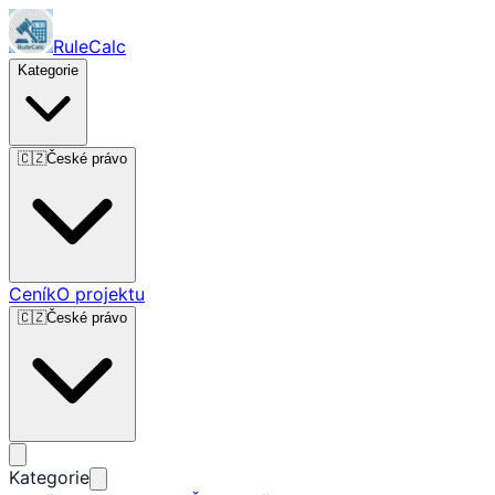
RuleCalc
Kategorie
🇨🇿
České právo
Ceník
O projektu
🇨🇿
České právo
Kategorie