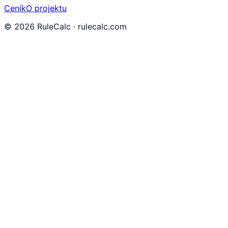
Ceník
O projektu
©
2026
RuleCalc · rulecalc.com