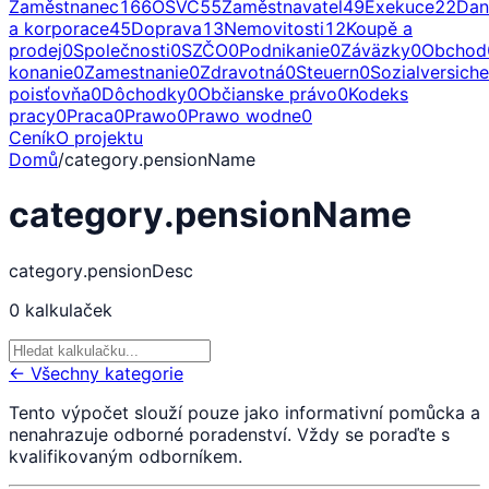
Zaměstnanec
166
OSVČ
55
Zaměstnavatel
49
Exekuce
22
Dan
a korporace
45
Doprava
13
Nemovitosti
12
Koupě a
prodej
0
Společnosti
0
SZČO
0
Podnikanie
0
Záväzky
0
Obchod
konanie
0
Zamestnanie
0
Zdravotná
0
Steuern
0
Sozialversich
poisťovňa
0
Dôchodky
0
Občianske právo
0
Kodeks
pracy
0
Praca
0
Prawo
0
Prawo wodne
0
Ceník
O projektu
Domů
/
category.pensionName
category.pensionName
category.pensionDesc
0
kalkulaček
← Všechny kategorie
Tento výpočet slouží pouze jako informativní pomůcka a
nenahrazuje odborné poradenství. Vždy se poraďte s
kvalifikovaným odborníkem.