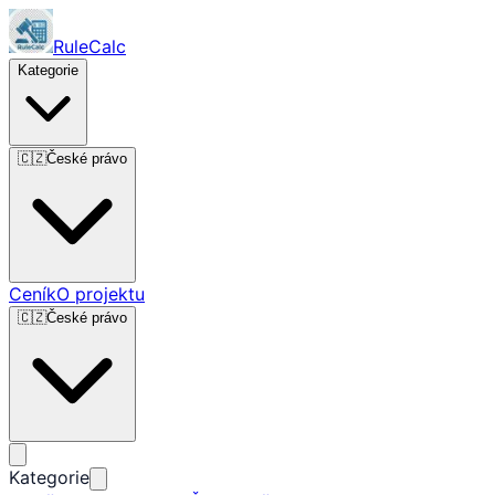
RuleCalc
Kategorie
🇨🇿
České právo
Ceník
O projektu
🇨🇿
České právo
Kategorie