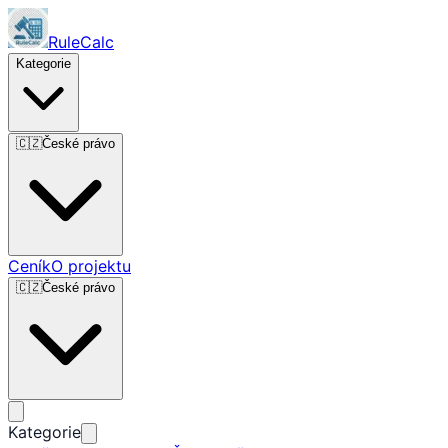
RuleCalc
Kategorie
🇨🇿
České právo
Ceník
O projektu
🇨🇿
České právo
Kategorie