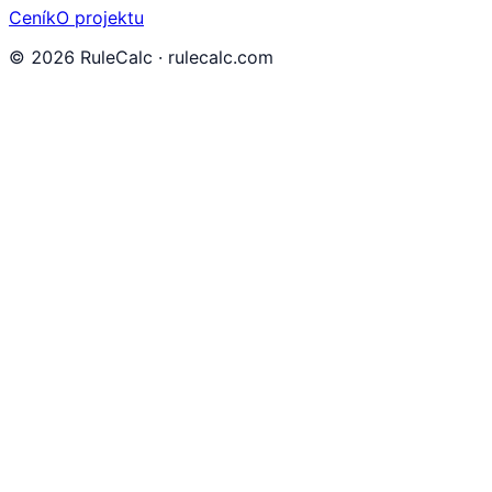
Ceník
O projektu
©
2026
RuleCalc · rulecalc.com