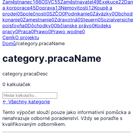
Zaměstnanec
166
OSVČ
55
Zaměstnavatel
49
Exekuce
22
Dan
a korporace
45
Doprava
13
Nemovitosti
12
Koupě a
prodej
0
Společnosti
0
SZČO
0
Podnikanie
0
Záväzky
0
Obchod
konanie
0
Zamestnanie
0
Zdravotná
0
Steuern
0
Sozialversich
poisťovňa
0
Dôchodky
0
Občianske právo
0
Kodeks
pracy
0
Praca
0
Prawo
0
Prawo wodne
0
Ceník
O projektu
Domů
/
category.pracaName
category.pracaName
category.pracaDesc
0
kalkulaček
← Všechny kategorie
Tento výpočet slouží pouze jako informativní pomůcka a
nenahrazuje odborné poradenství. Vždy se poraďte s
kvalifikovaným odborníkem.