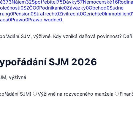
ě
373
Nájem
32
Spotřebitel
75
Dávky
57
Nemocenské
16
Rodin
olečnosti
0
SZČO
0
Podnikanie
0
Záväzky
0
Obchod
0
Súdne
erung
0
Pension
0
Strafrecht
0
Zivilrecht
0
Gerichte
0
Immobilien
0
raca
0
Prawo
0
Prawo wodne
0
pořádání SJM, výživné. Kdy vzniká daňová povinnost? Daň 
vypořádání SJM 2026
JM, výživné
pořádání SJM)
Výživné na rozvedeného manžela
Finan