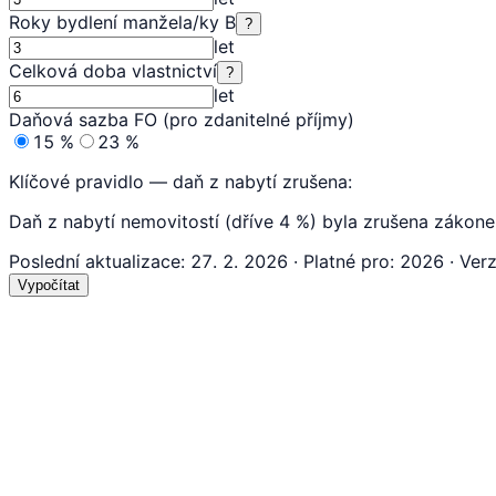
Roky bydlení manžela/ky B
?
let
Celková doba vlastnictví
?
let
Daňová sazba FO (pro zdanitelné příjmy)
15
%
23
%
Klíčové pravidlo — daň z nabytí zrušena:
Daň z nabytí nemovitostí (dříve 4 %) byla zrušena zákone
Poslední aktualizace
:
27. 2. 2026
·
Platné pro
:
2026
·
Ver
Vypočítat