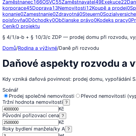
Zaměstnanec
166
OSVČ
55
Zaměstnavatel
49
Exekuce
22
Dan
korporace
45
Doprava
13
Nemovitosti
12
Koupě a prodej
0
Sp
konanie
0
Zamestnanie
0
Zdravotná
0
Steuern
0
Sozialversich
poisťovňa
0
Dôchodky
0
Občianske právo
0
Kodeks pracy
0
P
Ceník
O projektu
§ 4/1/a-b + § 10/3/c ZDP — prodej domu při rozvodu, vy
Domů
/
Rodina a výživné
/
Daně při rozvodu
Daňové aspekty rozvodu a 
Kdy vzniká daňová povinnost: prodej domu, vypořádání S
Scénář
Prodej společné nemovitosti
Převod nemovitosti (vy
Tržní hodnota nemovitosti
?
Kč
Původní pořizovací cena
?
Kč
Roky bydlení manžela/ky A
?
let