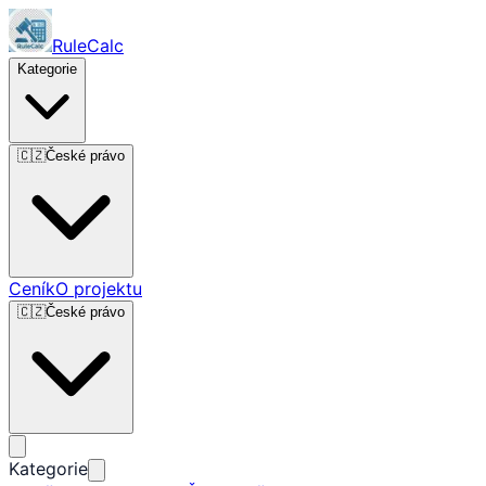
RuleCalc
Kategorie
🇨🇿
České právo
Ceník
O projektu
🇨🇿
České právo
Kategorie