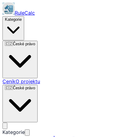
RuleCalc
Kategorie
🇨🇿
České právo
Ceník
O projektu
🇨🇿
České právo
Kategorie