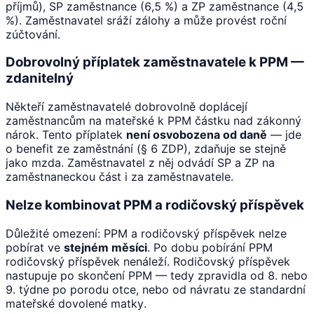
příjmů), SP zaměstnance (6,5 %) a ZP zaměstnance (4,5
%). Zaměstnavatel sráží zálohy a může provést roční
zúčtování.
Dobrovolný příplatek zaměstnavatele k PPM —
zdanitelný
Někteří zaměstnavatelé dobrovolně doplácejí
zaměstnancům na mateřské k PPM částku nad zákonný
nárok. Tento příplatek
není osvobozena od daně
— jde
o benefit ze zaměstnání (§ 6 ZDP), zdaňuje se stejně
jako mzda. Zaměstnavatel z něj odvádí SP a ZP na
zaměstnaneckou část i za zaměstnavatele.
Nelze kombinovat PPM a rodičovský příspěvek
Důležité omezení: PPM a rodičovský příspěvek nelze
pobírat ve
stejném měsíci
. Po dobu pobírání PPM
rodičovský příspěvek nenáleží. Rodičovský příspěvek
nastupuje po skončení PPM — tedy zpravidla od 8. nebo
9. týdne po porodu otce, nebo od návratu ze standardní
mateřské dovolené matky.