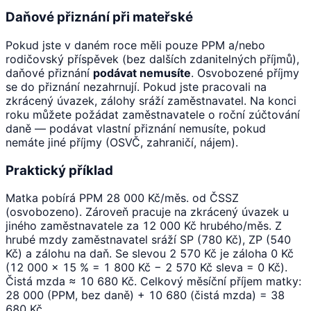
Daňové přiznání při mateřské
Pokud jste v daném roce měli pouze PPM a/nebo
rodičovský příspěvek (bez dalších zdanitelných příjmů),
daňové přiznání
podávat nemusíte
. Osvobozené příjmy
se do přiznání nezahrnují. Pokud jste pracovali na
zkrácený úvazek, zálohy sráží zaměstnavatel. Na konci
roku můžete požádat zaměstnavatele o roční zúčtování
daně — podávat vlastní přiznání nemusíte, pokud
nemáte jiné příjmy (OSVČ, zahraničí, nájem).
Praktický příklad
Matka pobírá PPM 28 000 Kč/měs. od ČSSZ
(osvobozeno). Zároveň pracuje na zkrácený úvazek u
jiného zaměstnavatele za 12 000 Kč hrubého/měs. Z
hrubé mzdy zaměstnavatel sráží SP (780 Kč), ZP (540
Kč) a zálohu na daň. Se slevou 2 570 Kč je záloha 0 Kč
(12 000 × 15 % = 1 800 Kč − 2 570 Kč sleva = 0 Kč).
Čistá mzda ≈ 10 680 Kč. Celkový měsíční příjem matky:
28 000 (PPM, bez daně) + 10 680 (čistá mzda) = 38
680 Kč.