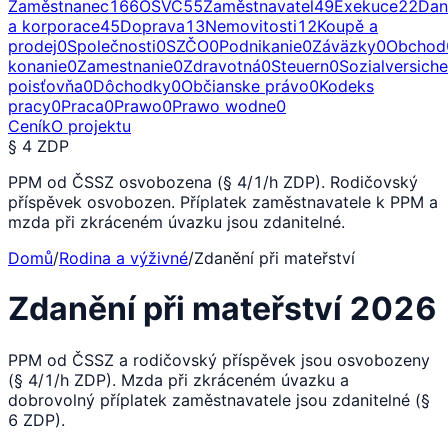
Zaměstnanec
166
OSVČ
55
Zaměstnavatel
49
Exekuce
22
Dan
a korporace
45
Doprava
13
Nemovitosti
12
Koupě a
prodej
0
Společnosti
0
SZČO
0
Podnikanie
0
Záväzky
0
Obchod
konanie
0
Zamestnanie
0
Zdravotná
0
Steuern
0
Sozialversich
poisťovňa
0
Dôchodky
0
Občianske právo
0
Kodeks
pracy
0
Praca
0
Prawo
0
Prawo wodne
0
Ceník
O projektu
§ 4 ZDP
PPM od ČSSZ osvobozena (§ 4/1/h ZDP). Rodičovský
příspěvek osvobozen. Příplatek zaměstnavatele k PPM a
mzda při zkráceném úvazku jsou zdanitelné.
Domů
/
Rodina a výživné
/
Zdanění při mateřství
Zdanění při mateřství 2026
PPM od ČSSZ a rodičovský příspěvek jsou osvobozeny
(§ 4/1/h ZDP). Mzda při zkráceném úvazku a
dobrovolný příplatek zaměstnavatele jsou zdanitelné (§
6 ZDP).