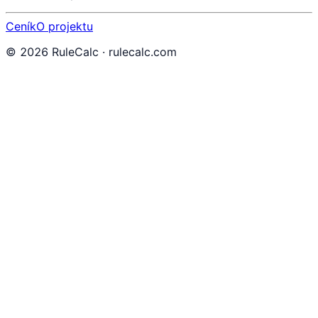
Ceník
O projektu
©
2026
RuleCalc · rulecalc.com