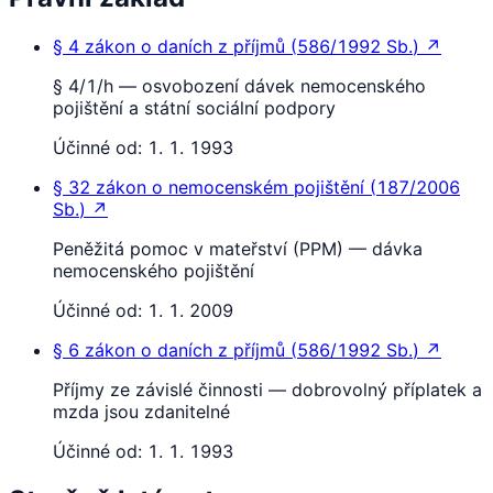
§ 4
zákon o daních z příjmů
(
586/1992 Sb.
)
↗
§ 4/1/h — osvobození dávek nemocenského
pojištění a státní sociální podpory
Účinné od:
1. 1. 1993
§ 32
zákon o nemocenském pojištění
(
187/2006
Sb.
)
↗
Peněžitá pomoc v mateřství (PPM) — dávka
nemocenského pojištění
Účinné od:
1. 1. 2009
§ 6
zákon o daních z příjmů
(
586/1992 Sb.
)
↗
Příjmy ze závislé činnosti — dobrovolný příplatek a
mzda jsou zdanitelné
Účinné od:
1. 1. 1993