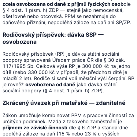
zcela osvobozena od daně z příjmů fyzických osob
dle
§ 4 odst. 1 písm. h) ZDP — stejně jako nemocenská,
ošetřovné nebo otcovská. PPM se nezahrnuje do
daňového přiznání, nepodléhá záloze na daň ani SP/ZP.
Rodičovský příspěvek: dávka SSP —
osvobozena
Rodičovský příspěvek (RP) je dávka státní sociální
podpory spravovaná Úřadem práce ČR dle § 30 zák.
117/1995 Sb. Celková výše RP je 300 000 Kč na jedno
dítě (nebo 330 000 Kč v případě, že předchozí dítě je
mladší 2 let). Rodiče si sami volí měsíční výši čerpání. RP
je rovněž
osvobozena od daně
jako dávka státní
sociální podpory (§ 4 odst. 1 písm. h) ZDP).
Zkrácený úvazek při mateřské — zdanitelné
Zákon umožňuje kombinovat PPM s pracovní činností za
určitých podmínek. Mzda z takového zaměstnání je
příjmem ze závislé činnosti
dle § 6 ZDP a standardně
podléhá záloze na daň (15 % nebo 23 % u vyšších