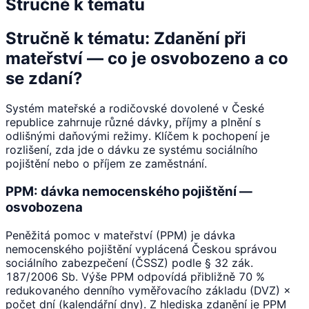
Stručně k tématu
Stručně k tématu: Zdanění při
mateřství — co je osvobozeno a co
se zdaní?
Systém mateřské a rodičovské dovolené v České
republice zahrnuje různé dávky, příjmy a plnění s
odlišnými daňovými režimy. Klíčem k pochopení je
rozlišení, zda jde o dávku ze systému sociálního
pojištění nebo o příjem ze zaměstnání.
PPM: dávka nemocenského pojištění —
osvobozena
Peněžitá pomoc v mateřství (PPM) je dávka
nemocenského pojištění vyplácená Českou správou
sociálního zabezpečení (ČSSZ) podle § 32 zák.
187/2006 Sb. Výše PPM odpovídá přibližně 70 %
redukovaného denního vyměřovacího základu (DVZ) ×
počet dní (kalendářní dny). Z hlediska zdanění je PPM