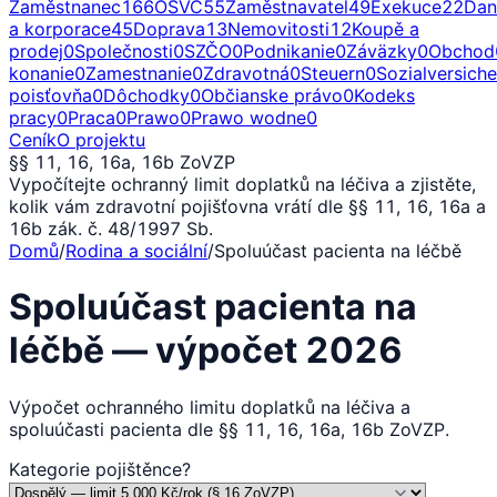
Zaměstnanec
166
OSVČ
55
Zaměstnavatel
49
Exekuce
22
Dan
a korporace
45
Doprava
13
Nemovitosti
12
Koupě a
prodej
0
Společnosti
0
SZČO
0
Podnikanie
0
Záväzky
0
Obchod
konanie
0
Zamestnanie
0
Zdravotná
0
Steuern
0
Sozialversich
poisťovňa
0
Dôchodky
0
Občianske právo
0
Kodeks
pracy
0
Praca
0
Prawo
0
Prawo wodne
0
Ceník
O projektu
§§ 11, 16, 16a, 16b ZoVZP
Vypočítejte ochranný limit doplatků na léčiva a zjistěte,
kolik vám zdravotní pojišťovna vrátí dle §§ 11, 16, 16a a
16b zák. č. 48/1997 Sb.
Domů
/
Rodina a sociální
/
Spoluúčast pacienta na léčbě
Spoluúčast pacienta na
léčbě — výpočet 2026
Výpočet ochranného limitu doplatků na léčiva a
spoluúčasti pacienta dle §§ 11, 16, 16a, 16b ZoVZP.
Kategorie pojištěnce
?