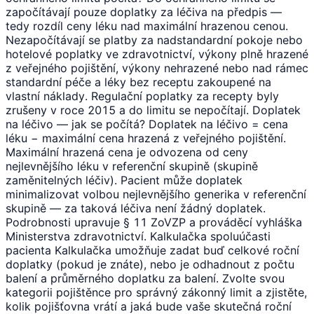
započítávají pouze doplatky za léčiva na předpis —
tedy rozdíl ceny léku nad maximální hrazenou cenou.
Nezapočítávají se platby za nadstandardní pokoje nebo
hotelové poplatky ve zdravotnictví, výkony plně hrazené
z veřejného pojištění, výkony nehrazené nebo nad rámec
standardní péče a léky bez receptu zakoupené na
vlastní náklady. Regulační poplatky za recepty byly
zrušeny v roce 2015 a do limitu se nepočítají. Doplatek
na léčivo — jak se počítá? Doplatek na léčivo = cena
léku − maximální cena hrazená z veřejného pojištění.
Maximální hrazená cena je odvozena od ceny
nejlevnějšího léku v referenční skupině (skupině
zaměnitelných léčiv). Pacient může doplatek
minimalizovat volbou nejlevnějšího generika v referenční
skupině — za taková léčiva není žádný doplatek.
Podrobnosti upravuje § 11 ZoVZP a prováděcí vyhláška
Ministerstva zdravotnictví. Kalkulačka spoluúčasti
pacienta Kalkulačka umožňuje zadat buď celkové roční
doplatky (pokud je znáte), nebo je odhadnout z počtu
balení a průměrného doplatku za balení. Zvolte svou
kategorii pojištěnce pro správný zákonný limit a zjistěte,
kolik pojišťovna vrátí a jaká bude vaše skutečná roční