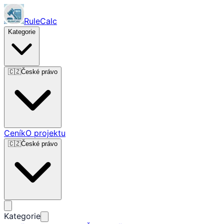
RuleCalc
Kategorie
🇨🇿
České právo
Ceník
O projektu
🇨🇿
České právo
Kategorie