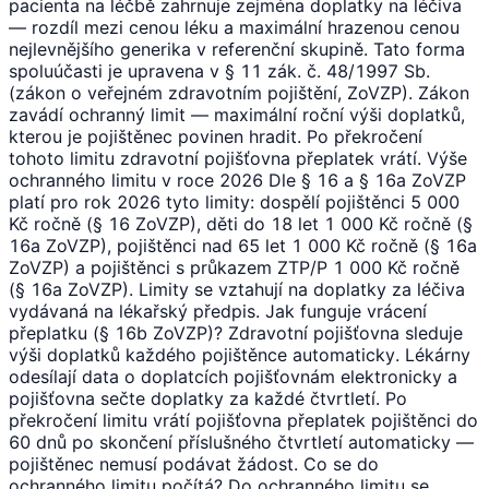
pacienta na léčbě zahrnuje zejména doplatky na léčiva
— rozdíl mezi cenou léku a maximální hrazenou cenou
nejlevnějšího generika v referenční skupině. Tato forma
spoluúčasti je upravena v § 11 zák. č. 48/1997 Sb.
(zákon o veřejném zdravotním pojištění, ZoVZP). Zákon
zavádí ochranný limit — maximální roční výši doplatků,
kterou je pojištěnec povinen hradit. Po překročení
tohoto limitu zdravotní pojišťovna přeplatek vrátí. Výše
ochranného limitu v roce 2026 Dle § 16 a § 16a ZoVZP
platí pro rok 2026 tyto limity: dospělí pojištěnci 5 000
Kč ročně (§ 16 ZoVZP), děti do 18 let 1 000 Kč ročně (§
16a ZoVZP), pojištěnci nad 65 let 1 000 Kč ročně (§ 16a
ZoVZP) a pojištěnci s průkazem ZTP/P 1 000 Kč ročně
(§ 16a ZoVZP). Limity se vztahují na doplatky za léčiva
vydávaná na lékařský předpis. Jak funguje vrácení
přeplatku (§ 16b ZoVZP)? Zdravotní pojišťovna sleduje
výši doplatků každého pojištěnce automaticky. Lékárny
odesílají data o doplatcích pojišťovnám elektronicky a
pojišťovna sečte doplatky za každé čtvrtletí. Po
překročení limitu vrátí pojišťovna přeplatek pojištěnci do
60 dnů po skončení příslušného čtvrtletí automaticky —
pojištěnec nemusí podávat žádost. Co se do
ochranného limitu počítá? Do ochranného limitu se