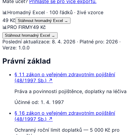
Máte účet?
Přihlaste se pro více exportů.
📊
Hromadný Excel · 100 řádků · živé vzorce
49 Kč
Stáhnout hromadný Excel
→
📊
PRO FIRMY
49 Kč
Stáhnout hromadný Excel
→
Poslední aktualizace
:
8. 4. 2026
·
Platné pro
:
2026
·
Verze
:
1.0.0
Právní základ
§ 11
zákon o veřejném zdravotním pojištění
(
48/1997 Sb.
)
↗
Práva a povinnosti pojištěnce, doplatky na léčiva
Účinné od:
1. 4. 1997
§ 16
zákon o veřejném zdravotním pojištění
(
48/1997 Sb.
)
↗
Ochranný roční limit doplatků — 5 000 Kč pro