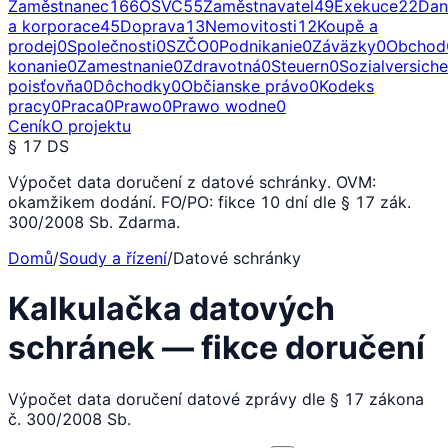
Zaměstnanec
166
OSVČ
55
Zaměstnavatel
49
Exekuce
22
Dan
a korporace
45
Doprava
13
Nemovitosti
12
Koupě a
prodej
0
Společnosti
0
SZČO
0
Podnikanie
0
Záväzky
0
Obchod
konanie
0
Zamestnanie
0
Zdravotná
0
Steuern
0
Sozialversich
poisťovňa
0
Dôchodky
0
Občianske právo
0
Kodeks
pracy
0
Praca
0
Prawo
0
Prawo wodne
0
Ceník
O projektu
§ 17 DS
Výpočet data doručení z datové schránky. OVM:
okamžikem dodání. FO/PO: fikce 10 dní dle § 17 zák.
300/2008 Sb. Zdarma.
Domů
/
Soudy a řízení
/
Datové schránky
Kalkulačka datových
schránek — fikce doručení
Výpočet data doručení datové zprávy dle § 17 zákona
č. 300/2008 Sb.