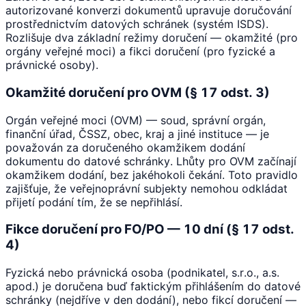
autorizované konverzi dokumentů upravuje doručování
prostřednictvím datových schránek (systém ISDS).
Rozlišuje dva základní režimy doručení — okamžité (pro
orgány veřejné moci) a fikci doručení (pro fyzické a
právnické osoby).
Okamžité doručení pro OVM (§ 17 odst. 3)
Orgán veřejné moci (OVM) — soud, správní orgán,
finanční úřad, ČSSZ, obec, kraj a jiné instituce — je
považován za doručeného okamžikem dodání
dokumentu do datové schránky. Lhůty pro OVM začínají
okamžikem dodání, bez jakéhokoli čekání. Toto pravidlo
zajišťuje, že veřejnoprávní subjekty nemohou odkládat
přijetí podání tím, že se nepřihlásí.
Fikce doručení pro FO/PO — 10 dní (§ 17 odst.
4)
Fyzická nebo právnická osoba (podnikatel, s.r.o., a.s.
apod.) je doručena buď faktickým přihlášením do datové
schránky (nejdříve v den dodání), nebo fikcí doručení —