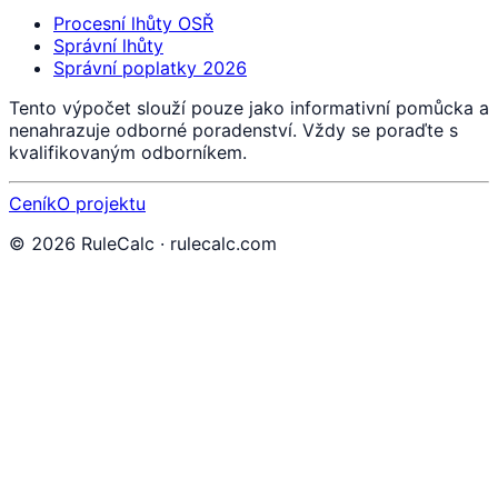
Procesní lhůty OSŘ
Správní lhůty
Správní poplatky 2026
Tento výpočet slouží pouze jako informativní pomůcka a
nenahrazuje odborné poradenství. Vždy se poraďte s
kvalifikovaným odborníkem.
Ceník
O projektu
©
2026
RuleCalc · rulecalc.com