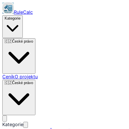
RuleCalc
Kategorie
🇨🇿
České právo
Ceník
O projektu
🇨🇿
České právo
Kategorie