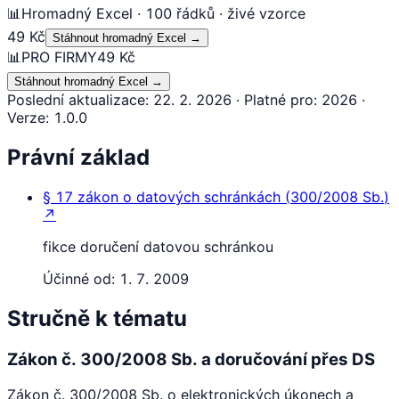
📊
Hromadný Excel · 100 řádků · živé vzorce
49 Kč
Stáhnout hromadný Excel
→
📊
PRO FIRMY
49 Kč
Stáhnout hromadný Excel
→
Poslední aktualizace
:
22. 2. 2026
·
Platné pro
:
2026
·
Verze
:
1.0.0
Právní základ
§ 17
zákon o datových schránkách
(
300/2008 Sb.
)
↗
fikce doručení datovou schránkou
Účinné od:
1. 7. 2009
Stručně k tématu
Zákon č. 300/2008 Sb. a doručování přes DS
Zákon č. 300/2008 Sb. o elektronických úkonech a