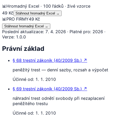
📊
Hromadný Excel · 100 řádků · živé vzorce
49 Kč
Stáhnout hromadný Excel
→
📊
PRO FIRMY
49 Kč
Stáhnout hromadný Excel
→
Poslední aktualizace
:
7. 4. 2026
·
Platné pro
:
2026
·
Verze
:
1.0.0
Právní základ
§ 68
trestní zákoník
(
40/2009 Sb.
)
↗
peněžitý trest — denní sazby, rozsah a výpočet
Účinné od:
1. 1. 2010
§ 69
trestní zákoník
(
40/2009 Sb.
)
↗
náhradní trest odnětí svobody při nezaplacení
peněžitého trestu
Účinné od:
1. 1. 2010