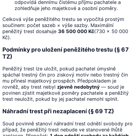
odpovídá dennímu čistému příjmu pachatele a
zohledňuje jeho majetkové a osobní poměry.
Celková výše peněžitého trestu se vypočítá prostým
součinem: počet sazeb × výše sazby. Maximální
peněžitý trest dosahuje
36 500 000 Kč
(730 × 50 000
Kč).
Podmínky pro uložení peněžitého trestu (§ 67
TZ)
Peněžitý trest lze uložit, pokud pachatel úmyslně
spáchal trestný čin pro ziskový motiv nebo trestný čin
mu přinesl majetkový prospěch. Předpokladem je
rovněž, aby trest nebyl
zjevně nedobytný
— soud je
povinen zjistit majetkové poměry pachatele a peněžitý
trest neuložit, pokud by jej pachatel nemohl splnit.
Náhradní trest při nezaplacení (§ 69 TZ)
Soud povinně stanoví náhradní trest odnětí svobody pro
případ, že peněžitý trest nebude ve stanovené lhůtě
zaplacen. Přepočet:
1 den odnětí svobody za každých