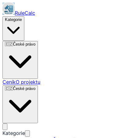
RuleCalc
Kategorie
🇨🇿
České právo
Ceník
O projektu
🇨🇿
České právo
Kategorie