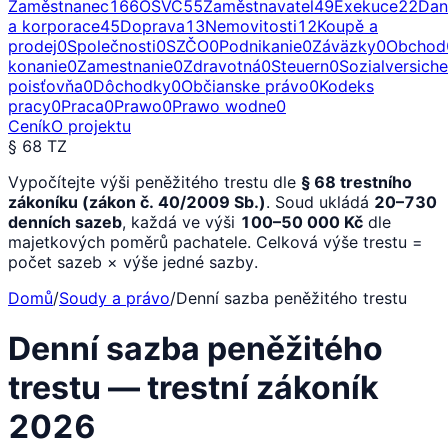
Zaměstnanec
166
OSVČ
55
Zaměstnavatel
49
Exekuce
22
Dan
a korporace
45
Doprava
13
Nemovitosti
12
Koupě a
prodej
0
Společnosti
0
SZČO
0
Podnikanie
0
Záväzky
0
Obchod
konanie
0
Zamestnanie
0
Zdravotná
0
Steuern
0
Sozialversich
poisťovňa
0
Dôchodky
0
Občianske právo
0
Kodeks
pracy
0
Praca
0
Prawo
0
Prawo wodne
0
Ceník
O projektu
§ 68 TZ
Vypočítejte výši peněžitého trestu dle
§ 68 trestního
zákoníku (zákon č. 40/2009 Sb.)
.
Soud ukládá
20–730
denních sazeb
, každá ve výši
100–50 000 Kč
dle
majetkových poměrů pachatele.
Celková výše trestu =
počet sazeb × výše jedné sazby.
Domů
/
Soudy a právo
/
Denní sazba peněžitého trestu
Denní sazba peněžitého
trestu — trestní zákoník
2026