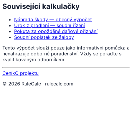
Související kalkulačky
Náhrada škody — obecný výpočet
Úrok z prodlení — soudní řízení
Pokuta za opožděné daňové přiznání
Soudní poplatek ze žaloby
Tento výpočet slouží pouze jako informativní pomůcka a
nenahrazuje odborné poradenství. Vždy se poraďte s
kvalifikovaným odborníkem.
Ceník
O projektu
©
2026
RuleCalc · rulecalc.com