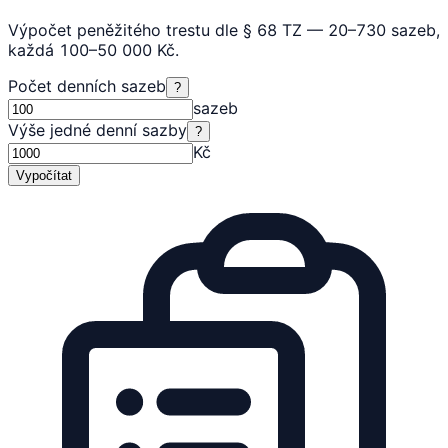
Výpočet peněžitého trestu dle § 68 TZ — 20–730 sazeb,
každá 100–50 000 Kč.
Počet denních sazeb
?
sazeb
Výše jedné denní sazby
?
Kč
Vypočítat