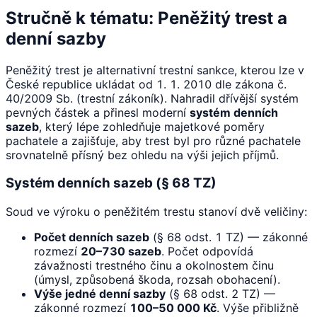
Stručně k tématu: Peněžitý trest a
denní sazby
Peněžitý trest je alternativní trestní sankce, kterou lze v
České republice ukládat od 1. 1. 2010 dle zákona č.
40/2009 Sb. (trestní zákoník). Nahradil dřívější systém
pevných částek a přinesl moderní
systém denních
sazeb
, který lépe zohledňuje majetkové poměry
pachatele a zajišťuje, aby trest byl pro různé pachatele
srovnatelně přísný bez ohledu na výši jejich příjmů.
Systém denních sazeb (§ 68 TZ)
Soud ve výroku o peněžitém trestu stanoví dvě veličiny:
Počet denních sazeb
(§ 68 odst. 1 TZ) — zákonné
rozmezí
20–730 sazeb
. Počet odpovídá
závažnosti trestného činu a okolnostem činu
(úmysl, způsobená škoda, rozsah obohacení).
Výše jedné denní sazby
(§ 68 odst. 2 TZ) —
zákonné rozmezí
100–50 000 Kč
. Výše přibližně