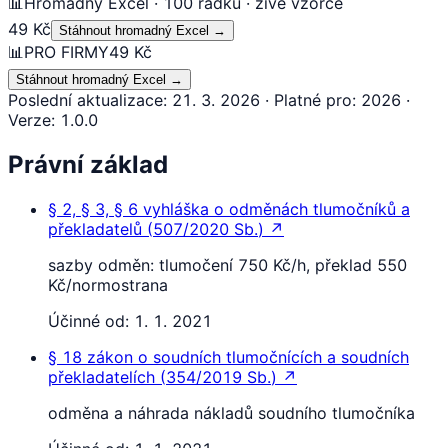
📊
Hromadný Excel · 100 řádků · živé vzorce
49 Kč
Stáhnout hromadný Excel
→
📊
PRO FIRMY
49 Kč
Stáhnout hromadný Excel
→
Poslední aktualizace
:
21. 3. 2026
·
Platné pro
:
2026
·
Verze
:
1.0.0
Právní základ
§ 2, § 3, § 6
vyhláška o odměnách tlumočníků a
překladatelů
(
507/2020 Sb.
)
↗
sazby odměn: tlumočení 750 Kč/h, překlad 550
Kč/normostrana
Účinné od:
1. 1. 2021
§ 18
zákon o soudních tlumočnících a soudních
překladatelích
(
354/2019 Sb.
)
↗
odměna a náhrada nákladů soudního tlumočníka