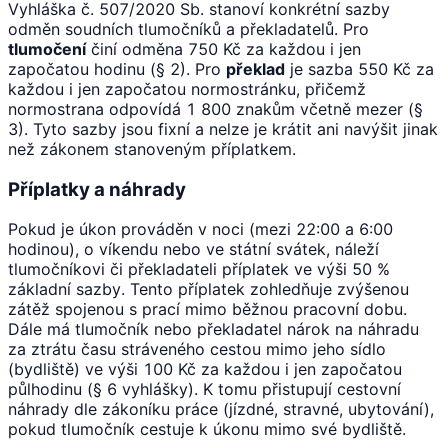
Vyhláška č. 507/2020 Sb. stanoví konkrétní sazby
odměn soudních tlumočníků a překladatelů. Pro
tlumočení
činí odměna 750 Kč za každou i jen
započatou hodinu (§ 2). Pro
překlad
je sazba 550 Kč za
každou i jen započatou normostránku, přičemž
normostrana odpovídá 1 800 znakům včetně mezer (§
3). Tyto sazby jsou fixní a nelze je krátit ani navýšit jinak
než zákonem stanoveným příplatkem.
Příplatky a náhrady
Pokud je úkon prováděn v noci (mezi 22:00 a 6:00
hodinou), o víkendu nebo ve státní svátek, náleží
tlumočníkovi či překladateli příplatek ve výši 50 %
základní sazby. Tento příplatek zohledňuje zvýšenou
zátěž spojenou s prací mimo běžnou pracovní dobu.
Dále má tlumočník nebo překladatel nárok na náhradu
za ztrátu času stráveného cestou mimo jeho sídlo
(bydliště) ve výši 100 Kč za každou i jen započatou
půlhodinu (§ 6 vyhlášky). K tomu přistupují cestovní
náhrady dle zákoníku práce (jízdné, stravné, ubytování),
pokud tlumočník cestuje k úkonu mimo své bydliště.