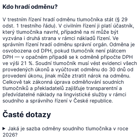
Kdo hradí odměnu?
V trestním řízení hradí odměnu tlumočníka stát (§ 29
odst. 1 trestního řádu). V civilním řízení ji platí účastník,
který tlumočníka navrhl, případně na ni může být
vyzvána i druhá strana v rámci nákladů řízení. Ve
správním řízení hradí odměnu správní orgán. Odměna je
osvobozena od DPH, pokud tlumočník není plátcem
DPH — v opačném případě se k odměně připočte DPH
ve výši 21 %. Soudní tlumočník musí vést evidenci všech
provedených úkonů a vyúčtovat odměnu do 30 dnů od
provedení úkonu, jinak může ztratit nárok na odměnu.
Celkově tak zákonná úprava odměňování soudních
tlumočníků a překladatelů zajišťuje transparentní a
předvídatelné náklady na lingvistické služby v rámci
soudního a správního řízení v České republice.
Časté dotazy
Jaká je sazba odměny soudního tlumočníka v roce
2026?