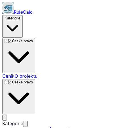
RuleCalc
Kategorie
🇨🇿
České právo
Ceník
O projektu
🇨🇿
České právo
Kategorie