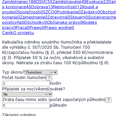
Zaměstnanec
166
OSVČ
55
Zaměstnavatel
49
Exekuce
22
Dan
a korporace
45
Doprava
13
Nemovitosti
12
Koupě a
prodej
0
Společnosti
0
SZČO
0
Podnikanie
0
Záväzky
0
Obchod
konanie
0
Zamestnanie
0
Zdravotná
0
Steuern
0
Sozialversich
poisťovňa
0
Dôchodky
0
Občianske právo
0
Kodeks
pracy
0
Praca
0
Prawo
0
Prawo wodne
0
Ceník
O projektu
Kalkulačka odměny soudního tlumočníka a překladatele
dle vyhlášky č. 507/2020 Sb. Tlumočení 750
Kč/započatou hodinu (§ 2), překlad 550 Kč/normostrana
(§ 3). Příplatek 50 % za noční, víkendové a sváteční
úkony. Náhrada za ztrátu času 100 Kč/půlhodinu (§ 6).
Typ úkonu
?
Počet hodin tlumočení
?
hodin
Příplatek za noc/víkend/svátek
?
Ztráta času mimo sídlo (počet započatých půlhodin)
?
půlhodin
Základní odměna