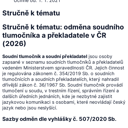
Účinné od:
1. 1. 2021
Stručně k tématu
Stručně k tématu: odměna soudního
tlumočníka a překladatele v ČR
(2026)
Soudní tlumočník a soudní překladatel
jsou osoby
zapsané v seznamu soudních tlumočníků a překladatelů
vedeném Ministerstvem spravedlnosti ČR. Jejich činnost
je regulována zákonem č. 354/2019 Sb. o soudních
tlumočnících a soudních překladatelích, který nahradil
dřívější zákon č. 36/1967 Sb. Soudní tlumočník provádí
tlumočení u soudu, v trestním řízení, správním řízení a
dalších úředních jednáních, kde je nezbytné zajistit
jazykovou komunikaci s osobami, které neovládají český
jazyk nebo jsou neslyšící.
Sazby odměn dle vyhlášky č. 507/2020 Sb.