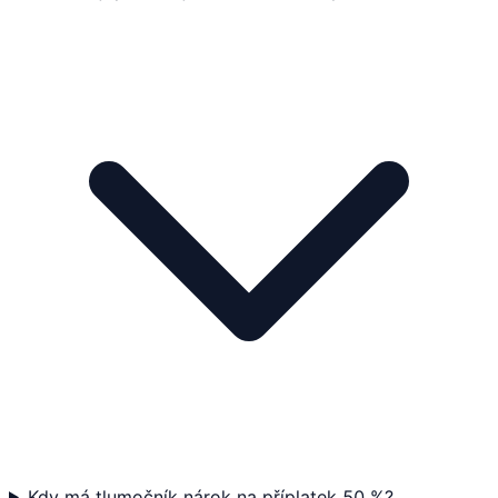
Kdy má tlumočník nárok na příplatek 50 %?