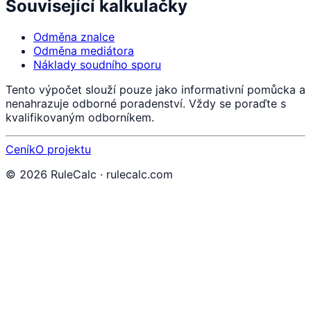
Související kalkulačky
Odměna znalce
Odměna mediátora
Náklady soudního sporu
Tento výpočet slouží pouze jako informativní pomůcka a
nenahrazuje odborné poradenství. Vždy se poraďte s
kvalifikovaným odborníkem.
Ceník
O projektu
©
2026
RuleCalc · rulecalc.com