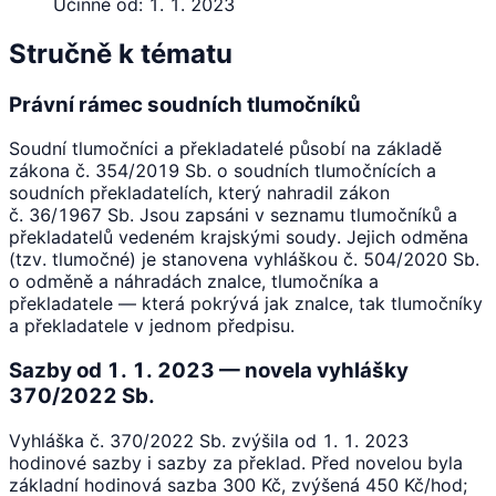
Účinné od:
1. 1. 2023
Stručně k tématu
Právní rámec soudních tlumočníků
Soudní tlumočníci a překladatelé působí na základě
zákona č. 354/2019 Sb. o soudních tlumočnících a
soudních překladatelích, který nahradil zákon
č. 36/1967 Sb. Jsou zapsáni v seznamu tlumočníků a
překladatelů vedeném krajskými soudy. Jejich odměna
(tzv. tlumočné) je stanovena vyhláškou č. 504/2020 Sb.
o odměně a náhradách znalce, tlumočníka a
překladatele — která pokrývá jak znalce, tak tlumočníky
a překladatele v jednom předpisu.
Sazby od 1. 1. 2023 — novela vyhlášky
370/2022 Sb.
Vyhláška č. 370/2022 Sb. zvýšila od 1. 1. 2023
hodinové sazby i sazby za překlad. Před novelou byla
základní hodinová sazba 300 Kč, zvýšená 450 Kč/hod;