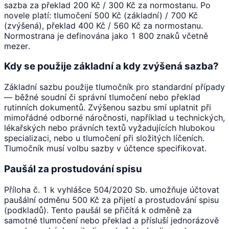
sazba za překlad 200 Kč / 300 Kč za normostanu. Po
novele platí: tlumočení 500 Kč (základní) / 700 Kč
(zvýšená), překlad 400 Kč / 560 Kč za normostanu.
Normostrana je definována jako 1 800 znaků včetně
mezer.
Kdy se použije základní a kdy zvýšená sazba?
Základní sazbu použije tlumočník pro standardní případy
— běžné soudní či správní tlumočení nebo překlad
rutinních dokumentů. Zvýšenou sazbu smí uplatnit při
mimořádné odborné náročnosti, například u technických,
lékařských nebo právních textů vyžadujících hlubokou
specializaci, nebo u tlumočení při složitých líčeních.
Tlumočník musí volbu sazby v účtence specifikovat.
Paušál za prostudování spisu
Příloha č. 1 k vyhlášce 504/2020 Sb. umožňuje účtovat
paušální odměnu 500 Kč za přijetí a prostudování spisu
(podkladů). Tento paušál se přičítá k odměně za
samotné tlumočení nebo překlad a přísluší jednorázově