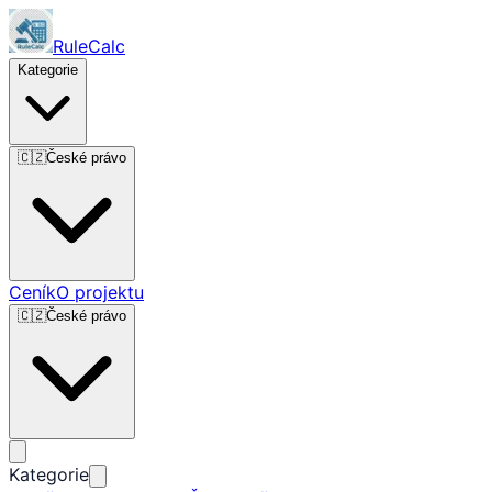
RuleCalc
Kategorie
🇨🇿
České právo
Ceník
O projektu
🇨🇿
České právo
Kategorie