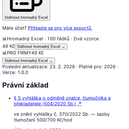
Stáhnout hromadný Excel
Máte účet?
Přihlaste se pro více exportů.
📊
Hromadný Excel · 100 řádků · živé vzorce
49 Kč
Stáhnout hromadný Excel
→
📊
PRO FIRMY
49 Kč
Stáhnout hromadný Excel
→
Poslední aktualizace
:
23. 2. 2026
·
Platné pro
:
2026
·
Verze
:
1.0.0
Právní základ
§ 5
vyhláška o odměně znalce, tlumočníka a
překladatele
(
504/2020 Sb.
)
↗
ve znění vyhlášky č. 370/2022 Sb. — sazby
tlumočení 500/700 Kč/hod