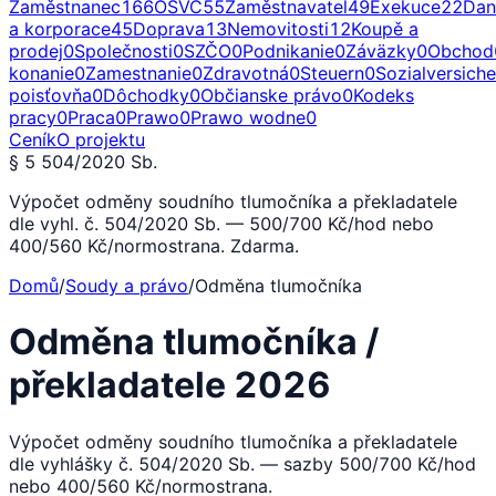
Zaměstnanec
166
OSVČ
55
Zaměstnavatel
49
Exekuce
22
Dan
a korporace
45
Doprava
13
Nemovitosti
12
Koupě a
prodej
0
Společnosti
0
SZČO
0
Podnikanie
0
Záväzky
0
Obchod
konanie
0
Zamestnanie
0
Zdravotná
0
Steuern
0
Sozialversich
poisťovňa
0
Dôchodky
0
Občianske právo
0
Kodeks
pracy
0
Praca
0
Prawo
0
Prawo wodne
0
Ceník
O projektu
§ 5 504/2020 Sb.
Výpočet odměny soudního tlumočníka a překladatele
dle vyhl. č. 504/2020 Sb. — 500/700 Kč/hod nebo
400/560 Kč/normostrana. Zdarma.
Domů
/
Soudy a právo
/
Odměna tlumočníka
Odměna tlumočníka /
překladatele 2026
Výpočet odměny soudního tlumočníka a překladatele
dle vyhlášky č. 504/2020 Sb. — sazby 500/700 Kč/hod
nebo 400/560 Kč/normostrana.