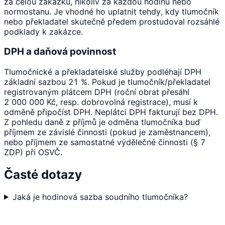
za celou zakázku, nikoliv za každou hodinu nebo
normostanu. Je vhodné ho uplatnit tehdy, kdy tlumočník
nebo překladatel skutečně předem prostudoval rozsáhlé
podklady k zakázce.
DPH a daňová povinnost
Tlumočnické a překladatelské služby podléhají DPH
základní sazbou 21 %. Pokud je tlumočník/překladatel
registrovaným plátcem DPH (roční obrat přesáhl
2 000 000 Kč, resp. dobrovolná registrace), musí k
odměně připočíst DPH. Neplátci DPH fakturují bez DPH.
Z pohledu daně z příjmů je odměna tlumočníka buď
příjmem ze závislé činnosti (pokud je zaměstnancem),
nebo příjmem ze samostatné výdělečné činnosti (§ 7
ZDP) při OSVČ.
Časté dotazy
Jaká je hodinová sazba soudního tlumočníka?