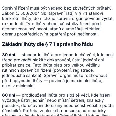
Správní řízení musí být vedeno bez zbytečných průtahů.
Zákon č. 500/2004 Sb. (správní řád) v § 71 stanoví
konkrétní lhůty, do nichž je správní orgán povinen vydat
rozhodnutí. Tyto lhůty chrání účastníky řízení před
neomezenou nečinností úřadů a umožňují efektivní
obranu prostřednictvím opatření proti nečinnosti.
Základní lhůty dle § 71 správního řádu
30 dní
— standardní lhůta pro jednoduché věci, kde není
třeba provádět složité dokazování, ústní jednání ani
přibírat znalce. Tato lhůta platí pro velkou většinu
rutinních správních řízení (povolení, registrace,
jednoduché sankce). Správní orgán může rozhodnout i
před uplynutím lhůty — povinná je maximální lhůta,
nikoliv minimální.
60 dní
— prodloužená lhůta pro složité věci, kde řízení
vyžaduje ústní jednání nebo místní šetření, znalecký
posudek, doručování do ciziny nebo účast většího počtu
účastníků. Potřeba znaleckého posudku automaticky
přesunuje věc do kategorie 60denní lhůty, i kdyby jinak