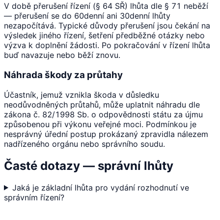
V době přerušení řízení (§ 64 SŘ) lhůta dle § 71 neběží
— přerušení se do 60denní ani 30denní lhůty
nezapočítává. Typické důvody přerušení jsou čekání na
výsledek jiného řízení, šetření předběžné otázky nebo
výzva k doplnění žádosti. Po pokračování v řízení lhůta
buď navazuje nebo běží znovu.
Náhrada škody za průtahy
Účastník, jemuž vznikla škoda v důsledku
neodůvodněných průtahů, může uplatnit náhradu dle
zákona č. 82/1998 Sb. o odpovědnosti státu za újmu
způsobenou při výkonu veřejné moci. Podmínkou je
nesprávný úřední postup prokázaný zpravidla nálezem
nadřízeného orgánu nebo správního soudu.
Časté dotazy — správní lhůty
Jaká je základní lhůta pro vydání rozhodnutí ve
správním řízení?