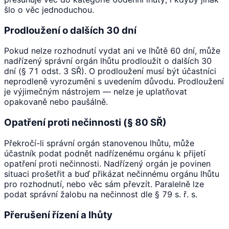
šlo o věc jednoduchou.
Prodloužení o dalších 30 dní
Pokud nelze rozhodnutí vydat ani ve lhůtě 60 dní, může
nadřízený správní orgán lhůtu prodloužit o dalších 30
dní (§ 71 odst. 3 SŘ). O prodloužení musí být účastníci
neprodleně vyrozuměni s uvedením důvodu. Prodloužení
je výjimečným nástrojem — nelze je uplatňovat
opakovaně nebo paušálně.
Opatření proti nečinnosti (§ 80 SŘ)
Překročí-li správní orgán stanovenou lhůtu, může
účastník podat podnět nadřízenému orgánu k přijetí
opatření proti nečinnosti. Nadřízený orgán je povinen
situaci prošetřit a buď přikázat nečinnému orgánu lhůtu
pro rozhodnutí, nebo věc sám převzít. Paralelně lze
podat správní žalobu na nečinnost dle § 79 s. ř. s.
Přerušení řízení a lhůty