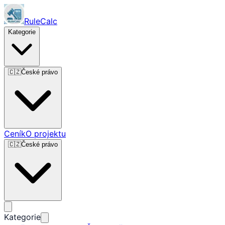
RuleCalc
Kategorie
🇨🇿
České právo
Ceník
O projektu
🇨🇿
České právo
Kategorie