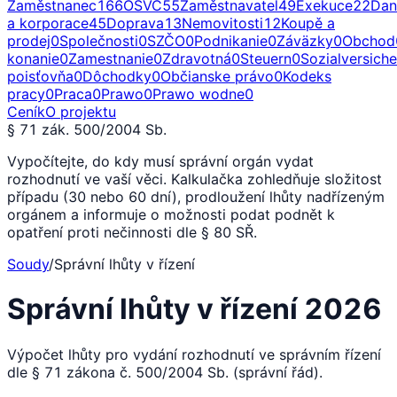
Zaměstnanec
166
OSVČ
55
Zaměstnavatel
49
Exekuce
22
Dan
a korporace
45
Doprava
13
Nemovitosti
12
Koupě a
prodej
0
Společnosti
0
SZČO
0
Podnikanie
0
Záväzky
0
Obchod
konanie
0
Zamestnanie
0
Zdravotná
0
Steuern
0
Sozialversich
poisťovňa
0
Dôchodky
0
Občianske právo
0
Kodeks
pracy
0
Praca
0
Prawo
0
Prawo wodne
0
Ceník
O projektu
§ 71 zák. 500/2004 Sb.
Vypočítejte, do kdy musí správní orgán vydat
rozhodnutí ve vaší věci. Kalkulačka zohledňuje složitost
případu (30 nebo 60 dní), prodloužení lhůty nadřízeným
orgánem a informuje o možnosti podat podnět k
opatření proti nečinnosti dle § 80 SŘ.
Soudy
/
Správní lhůty v řízení
Správní lhůty v řízení 2026
Výpočet lhůty pro vydání rozhodnutí ve správním řízení
dle § 71 zákona č. 500/2004 Sb. (správní řád).