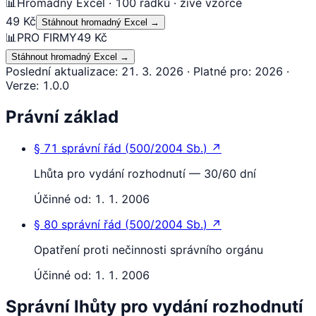
📊
Hromadný Excel · 100 řádků · živé vzorce
49 Kč
Stáhnout hromadný Excel
→
📊
PRO FIRMY
49 Kč
Stáhnout hromadný Excel
→
Poslední aktualizace
:
21. 3. 2026
·
Platné pro
:
2026
·
Verze
:
1.0.0
Právní základ
§ 71
správní řád
(
500/2004 Sb.
)
↗
Lhůta pro vydání rozhodnutí — 30/60 dní
Účinné od:
1. 1. 2006
§ 80
správní řád
(
500/2004 Sb.
)
↗
Opatření proti nečinnosti správního orgánu
Účinné od:
1. 1. 2006
Správní lhůty pro vydání rozhodnutí