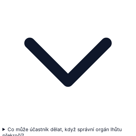
Co může účastník dělat, když správní orgán lhůtu
překročí?