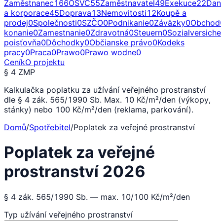
Zaměstnanec
166
OSVČ
55
Zaměstnavatel
49
Exekuce
22
Dan
a korporace
45
Doprava
13
Nemovitosti
12
Koupě a
prodej
0
Společnosti
0
SZČO
0
Podnikanie
0
Záväzky
0
Obchod
konanie
0
Zamestnanie
0
Zdravotná
0
Steuern
0
Sozialversich
poisťovňa
0
Dôchodky
0
Občianske právo
0
Kodeks
pracy
0
Praca
0
Prawo
0
Prawo wodne
0
Ceník
O projektu
§ 4 ZMP
Kalkulačka poplatku za užívání veřejného prostranství
dle § 4 zák. 565/1990 Sb. Max. 10 Kč/m²/den (výkopy,
stánky) nebo 100 Kč/m²/den (reklama, parkování).
Domů
/
Spotřebitel
/
Poplatek za veřejné prostranství
Poplatek za veřejné
prostranství 2026
§ 4 zák. 565/1990 Sb. — max. 10/100 Kč/m²/den
Typ užívání veřejného prostranství