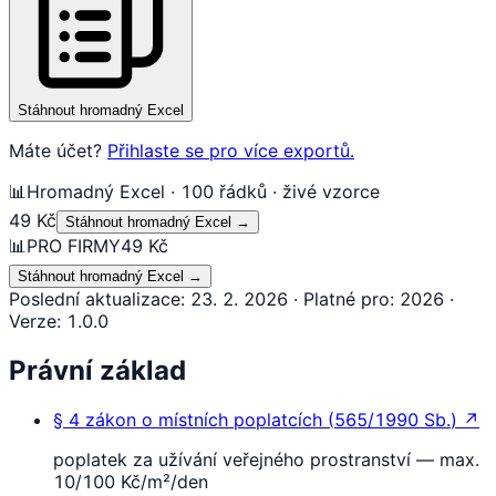
Stáhnout hromadný Excel
Máte účet?
Přihlaste se pro více exportů.
📊
Hromadný Excel · 100 řádků · živé vzorce
49 Kč
Stáhnout hromadný Excel
→
📊
PRO FIRMY
49 Kč
Stáhnout hromadný Excel
→
Poslední aktualizace
:
23. 2. 2026
·
Platné pro
:
2026
·
Verze
:
1.0.0
Právní základ
§ 4
zákon o místních poplatcích
(
565/1990 Sb.
)
↗
poplatek za užívání veřejného prostranství — max.
10/100 Kč/m²/den