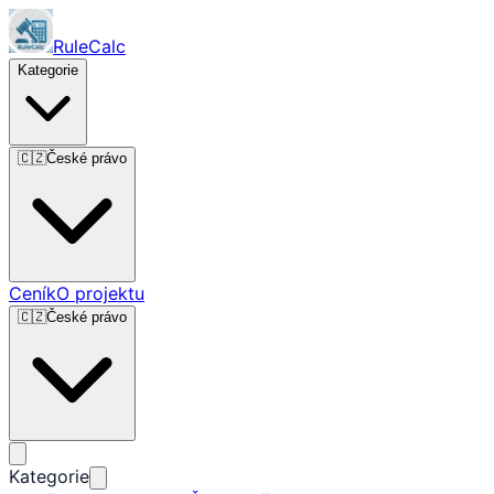
RuleCalc
Kategorie
🇨🇿
České právo
Ceník
O projektu
🇨🇿
České právo
Kategorie