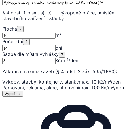
§ 4 odst. 1 písm. a), b) — výkopové práce, umístění
stavebního zařízení, skládky
Plocha
?
m²
Počet dní
?
dní
Sazba dle místní vyhlášky
?
Kč/m²/den
Zákonná maxima sazeb (§ 4 odst. 2 zák. 565/1990):
Výkopy, stavby, kontejnery, stánky
max. 10 Kč/m²/den
Parkování, reklama, akce, filmování
max. 100 Kč/m²/den
Vypočítat