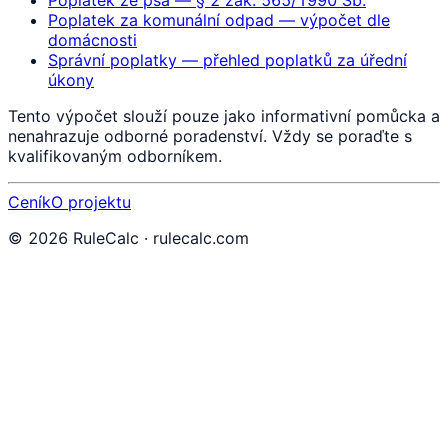
Poplatek ze psa — § 2 zák. 565/1990 Sb.
Poplatek za komunální odpad — výpočet dle
domácnosti
Správní poplatky — přehled poplatků za úřední
úkony
Tento výpočet slouží pouze jako informativní pomůcka a
nenahrazuje odborné poradenství. Vždy se poraďte s
kvalifikovaným odborníkem.
Ceník
O projektu
©
2026
RuleCalc · rulecalc.com