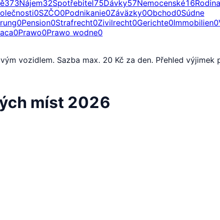
ě
373
Nájem
32
Spotřebitel
75
Dávky
57
Nemocenské
16
Rodin
olečnosti
0
SZČO
0
Podnikanie
0
Záväzky
0
Obchod
0
Súdne
erung
0
Pension
0
Strafrecht
0
Zivilrecht
0
Gerichte
0
Immobilien
0
raca
0
Prawo
0
Prawo wodne
0
vým vozidlem. Sazba max. 20 Kč za den. Přehled výjimek pr
ných míst 2026