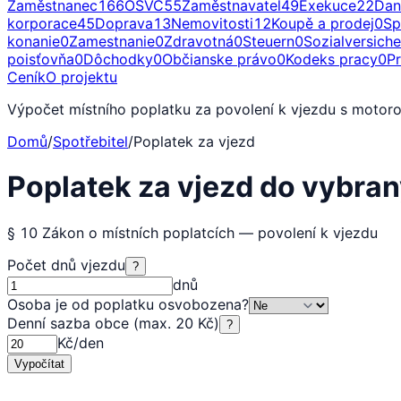
Zaměstnanec
166
OSVČ
55
Zaměstnavatel
49
Exekuce
22
Dan
korporace
45
Doprava
13
Nemovitosti
12
Koupě a prodej
0
Sp
konanie
0
Zamestnanie
0
Zdravotná
0
Steuern
0
Sozialversich
poisťovňa
0
Dôchodky
0
Občianske právo
0
Kodeks pracy
0
P
Ceník
O projektu
Výpočet místního poplatku za povolení k vjezdu s motoro
Domů
/
Spotřebitel
/
Poplatek za vjezd
Poplatek za vjezd do vybra
§ 10 Zákon o místních poplatcích — povolení k vjezdu
Počet dnů vjezdu
?
dnů
Osoba je od poplatku osvobozena
?
Denní sazba obce (max. 20 Kč)
?
Kč/den
Vypočítat