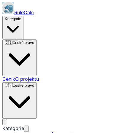
RuleCalc
Kategorie
🇨🇿
České právo
Ceník
O projektu
🇨🇿
České právo
Kategorie