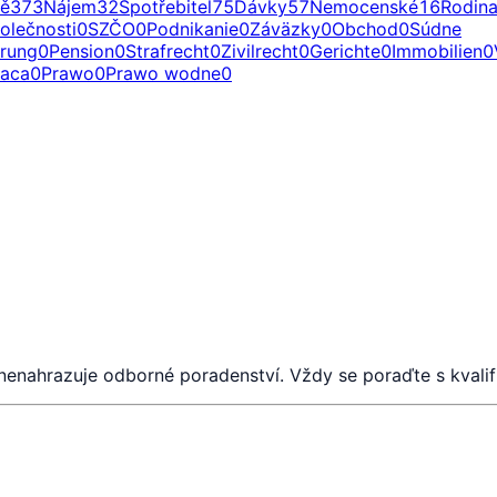
ě
373
Nájem
32
Spotřebitel
75
Dávky
57
Nemocenské
16
Rodin
olečnosti
0
SZČO
0
Podnikanie
0
Záväzky
0
Obchod
0
Súdne
erung
0
Pension
0
Strafrecht
0
Zivilrecht
0
Gerichte
0
Immobilien
0
raca
0
Prawo
0
Prawo wodne
0
 nenahrazuje odborné poradenství. Vždy se poraďte s kval