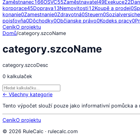
Zaměstnanec
166
OSVČ
55
Zaměstnavatel
49
Exekuce
22
Dan
korporace
45
Doprava
13
Nemovitosti
12
Koupě a prodej
0
Sp
konanie
0
Zamestnanie
0
Zdravotná
0
Steuern
0
Sozialversich
poisťovňa
0
Dôchodky
0
Občianske právo
0
Kodeks pracy
0
P
Ceník
O projektu
Domů
/
category.szcoName
category.szcoName
category.szcoDesc
0
kalkulaček
← Všechny kategorie
Tento výpočet slouží pouze jako informativní pomůcka a
Ceník
O projektu
©
2026
RuleCalc · rulecalc.com