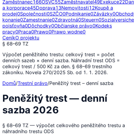
Zaměstnanec
166
OSVČ
55
Zaměstnavatel
49
Exekuce
22
Dan
a korporace
45
Doprava
13
Nemovitosti
12
Koupě a
prodej
0
Společnosti
0
SZČO
0
Podnikanie
0
Záväzky
0
Obchod
konanie
0
Zamestnanie
0
Zdravotná
0
Steuern
0
Sozialversich
poisťovňa
0
Dôchodky
0
Občianske právo
0
Kodeks
pracy
0
Praca
0
Prawo
0
Prawo wodne
0
Ceník
O projektu
§ 68–69 TZ
Výpočet peněžitého trestu: celkový trest = počet
denních sazeb × denní sazba. Náhradní trest ODS =
celkový trest / 500 Kč za den. § 68–69 trestního
zákoníku. Novela 270/2025 Sb. od 1. 1. 2026.
Domů
/
Trestní právo
/
Peněžitý trest – denní sazba
Peněžitý trest — denní
sazba 2026
§ 68–69 TZ — výpočet celkového peněžitého trestu a
náhradního trestu ODS