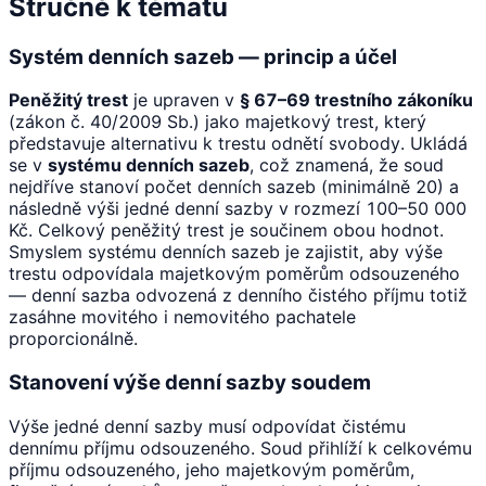
Stručně k tématu
Systém denních sazeb — princip a účel
Peněžitý trest
je upraven v
§ 67–69 trestního zákoníku
(zákon č. 40/2009 Sb.) jako majetkový trest, který
představuje alternativu k trestu odnětí svobody. Ukládá
se v
systému denních sazeb
, což znamená, že soud
nejdříve stanoví počet denních sazeb (minimálně 20) a
následně výši jedné denní sazby v rozmezí 100–50 000
Kč. Celkový peněžitý trest je součinem obou hodnot.
Smyslem systému denních sazeb je zajistit, aby výše
trestu odpovídala majetkovým poměrům odsouzeného
— denní sazba odvozená z denního čistého příjmu totiž
zasáhne movitého i nemovitého pachatele
proporcionálně.
Stanovení výše denní sazby soudem
Výše jedné denní sazby musí odpovídat čistému
dennímu příjmu odsouzeného. Soud přihlíží k celkovému
příjmu odsouzeného, jeho majetkovým poměrům,