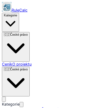
RuleCalc
Kategorie
🇨🇿
České právo
Ceník
O projektu
🇨🇿
České právo
Kategorie