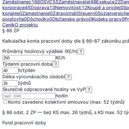
Zaměstnanec
166
OSVČ
55
Zaměstnavatel
49
Exekuce
22
Dan
korporace
45
Doprava
13
Nemovitosti
12
Koupě a prodej
0
Sp
konanie
0
Zamestnanie
0
Zdravotná
0
Steuern
0
Sozialversich
poisťovňa
0
Dôchodky
0
Občianske právo
0
Kodeks pracy
0
P
Ceník
O projektu
§ 86 ZP
Kalkulačka konta pracovní doby dle § 86–87 zákoníku pr
Průměrný hodinový výdělek (Kč/h)
?
Kč/h
Týdenní pracovní doba
?
h/týden
Délka vyrovnávacího období
?
týdnů
Skutečně odpracované hodiny ve VyP
?
hodin
Konto zavedeno kolektivní smlouvou (max. 52 týdnů)
§ 86 odst. 2 ZP — bez KS max. 26 týdnů, s KS max. 52 t
Fond pracovní doby