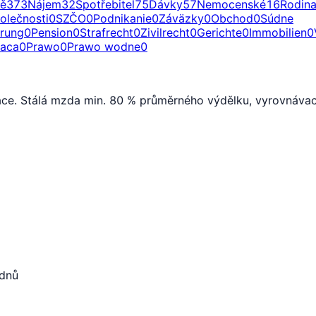
ě
373
Nájem
32
Spotřebitel
75
Dávky
57
Nemocenské
16
Rodin
olečnosti
0
SZČO
0
Podnikanie
0
Záväzky
0
Obchod
0
Súdne
erung
0
Pension
0
Strafrecht
0
Zivilrecht
0
Gerichte
0
Immobilien
0
raca
0
Prawo
0
Prawo wodne
0
áce. Stálá mzda min. 80 % průměrného výdělku, vyrovnávac
ýdnů