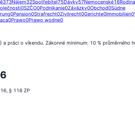
ě
373
Nájem
32
Spotřebitel
75
Dávky
57
Nemocenské
16
Rodin
olečnosti
0
SZČO
0
Podnikanie
0
Záväzky
0
Obchod
0
Súdne
erung
0
Pension
0
Strafrecht
0
Zivilrecht
0
Gerichte
0
Immobilien
0
raca
0
Prawo
0
Prawo wodne
0
00) a práci o víkendu. Zákonné minimum: 10 % průměrného
26
116, § 118 ZP