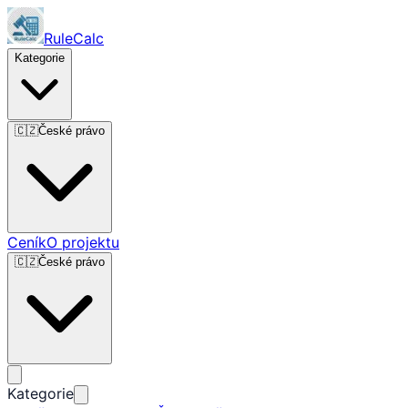
RuleCalc
Kategorie
🇨🇿
České právo
Ceník
O projektu
🇨🇿
České právo
Kategorie