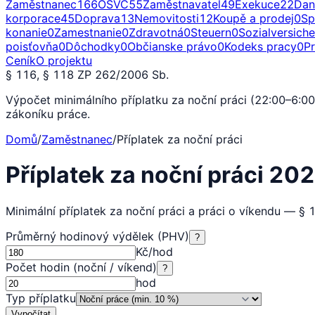
Zaměstnanec
166
OSVČ
55
Zaměstnavatel
49
Exekuce
22
Dan
korporace
45
Doprava
13
Nemovitosti
12
Koupě a prodej
0
Sp
konanie
0
Zamestnanie
0
Zdravotná
0
Steuern
0
Sozialversich
poisťovňa
0
Dôchodky
0
Občianske právo
0
Kodeks pracy
0
P
Ceník
O projektu
§ 116, § 118 ZP 262/2006 Sb.
Výpočet minimálního příplatku za noční práci (22:00–6:
zákoníku práce.
Domů
/
Zaměstnanec
/
Příplatek za noční práci
Příplatek za noční práci 20
Minimální příplatek za noční práci a práci o víkendu — § 
Průměrný hodinový výdělek (PHV)
?
Kč/hod
Počet hodin (noční / víkend)
?
hod
Typ příplatku
Vypočítat