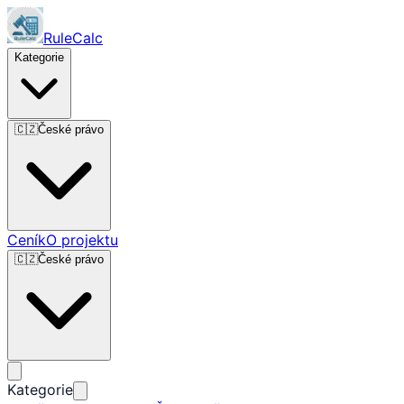
RuleCalc
Kategorie
🇨🇿
České právo
Ceník
O projektu
🇨🇿
České právo
Kategorie