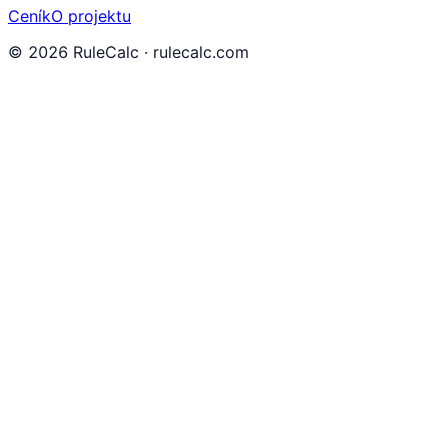
Ceník
O projektu
©
2026
RuleCalc · rulecalc.com