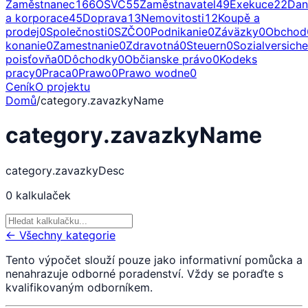
Zaměstnanec
166
OSVČ
55
Zaměstnavatel
49
Exekuce
22
Dan
a korporace
45
Doprava
13
Nemovitosti
12
Koupě a
prodej
0
Společnosti
0
SZČO
0
Podnikanie
0
Záväzky
0
Obchod
konanie
0
Zamestnanie
0
Zdravotná
0
Steuern
0
Sozialversich
poisťovňa
0
Dôchodky
0
Občianske právo
0
Kodeks
pracy
0
Praca
0
Prawo
0
Prawo wodne
0
Ceník
O projektu
Domů
/
category.zavazkyName
category.zavazkyName
category.zavazkyDesc
0
kalkulaček
← Všechny kategorie
Tento výpočet slouží pouze jako informativní pomůcka a
nenahrazuje odborné poradenství. Vždy se poraďte s
kvalifikovaným odborníkem.