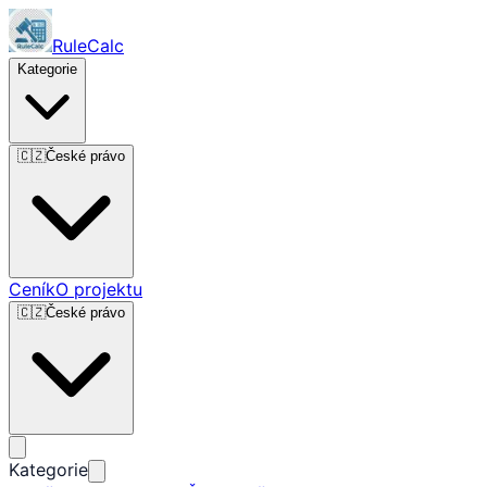
RuleCalc
Kategorie
🇨🇿
České právo
Ceník
O projektu
🇨🇿
České právo
Kategorie