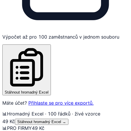
Výpočet až pro 100 zaměstnanců v jednom souboru
Stáhnout hromadný Excel
Máte účet?
Přihlaste se pro více exportů.
📊
Hromadný Excel · 100 řádků · živé vzorce
49 Kč
Stáhnout hromadný Excel
→
📊
PRO FIRMY
49 Kč