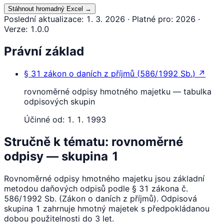
Stáhnout hromadný Excel
→
Poslední aktualizace
:
1. 3. 2026
·
Platné pro
:
2026
·
Verze
:
1.0.0
Právní základ
§ 31
zákon o daních z příjmů
(
586/1992 Sb.
)
↗
rovnoměrné odpisy hmotného majetku — tabulka
odpisových skupin
Účinné od:
1. 1. 1993
Stručně k tématu: rovnoměrné
odpisy — skupina 1
Rovnoměrné odpisy hmotného majetku jsou základní
metodou daňových odpisů podle § 31 zákona č.
586/1992 Sb. (Zákon o daních z příjmů). Odpisová
skupina 1 zahrnuje hmotný majetek s předpokládanou
dobou použitelnosti do 3 let.