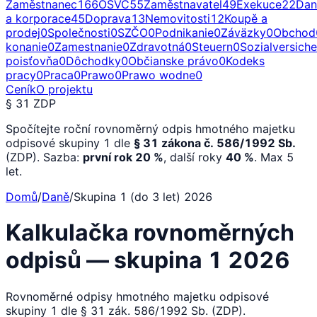
Zaměstnanec
166
OSVČ
55
Zaměstnavatel
49
Exekuce
22
Dan
a korporace
45
Doprava
13
Nemovitosti
12
Koupě a
prodej
0
Společnosti
0
SZČO
0
Podnikanie
0
Záväzky
0
Obchod
konanie
0
Zamestnanie
0
Zdravotná
0
Steuern
0
Sozialversich
poisťovňa
0
Dôchodky
0
Občianske právo
0
Kodeks
pracy
0
Praca
0
Prawo
0
Prawo wodne
0
Ceník
O projektu
§ 31 ZDP
Spočítejte roční rovnoměrný odpis hmotného majetku
odpisové skupiny 1 dle
§ 31 zákona č. 586/1992 Sb.
(ZDP). Sazba:
první rok 20 %
, další roky
40 %
. Max 5
let.
Domů
/
Daně
/
Skupina 1 (do 3 let) 2026
Kalkulačka rovnoměrných
odpisů — skupina 1 2026
Rovnoměrné odpisy hmotného majetku odpisové
skupiny 1 dle § 31 zák. 586/1992 Sb. (ZDP).