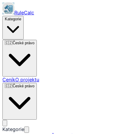
RuleCalc
Kategorie
🇨🇿
České právo
Ceník
O projektu
🇨🇿
České právo
Kategorie