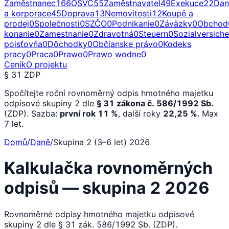
Zaměstnanec
166
OSVČ
55
Zaměstnavatel
49
Exekuce
22
Dan
a korporace
45
Doprava
13
Nemovitosti
12
Koupě a
prodej
0
Společnosti
0
SZČO
0
Podnikanie
0
Záväzky
0
Obchod
konanie
0
Zamestnanie
0
Zdravotná
0
Steuern
0
Sozialversich
poisťovňa
0
Dôchodky
0
Občianske právo
0
Kodeks
pracy
0
Praca
0
Prawo
0
Prawo wodne
0
Ceník
O projektu
§ 31 ZDP
Spočítejte roční rovnoměrný odpis hmotného majetku
odpisové skupiny 2 dle
§ 31 zákona č. 586/1992 Sb.
(ZDP). Sazba:
první rok 11 %
, další roky
22,25 %
. Max
7 let.
Domů
/
Daně
/
Skupina 2 (3–6 let) 2026
Kalkulačka rovnoměrných
odpisů — skupina 2 2026
Rovnoměrné odpisy hmotného majetku odpisové
skupiny 2 dle § 31 zák. 586/1992 Sb. (ZDP).