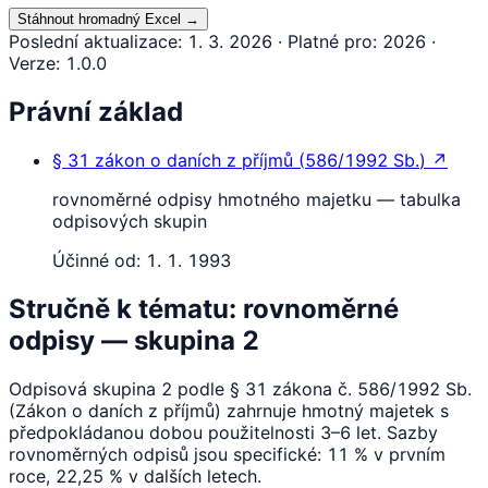
Stáhnout hromadný Excel
→
Poslední aktualizace
:
1. 3. 2026
·
Platné pro
:
2026
·
Verze
:
1.0.0
Právní základ
§ 31
zákon o daních z příjmů
(
586/1992 Sb.
)
↗
rovnoměrné odpisy hmotného majetku — tabulka
odpisových skupin
Účinné od:
1. 1. 1993
Stručně k tématu: rovnoměrné
odpisy — skupina 2
Odpisová skupina 2 podle § 31 zákona č. 586/1992 Sb.
(Zákon o daních z příjmů) zahrnuje hmotný majetek s
předpokládanou dobou použitelnosti 3–6 let. Sazby
rovnoměrných odpisů jsou specifické: 11 % v prvním
roce, 22,25 % v dalších letech.