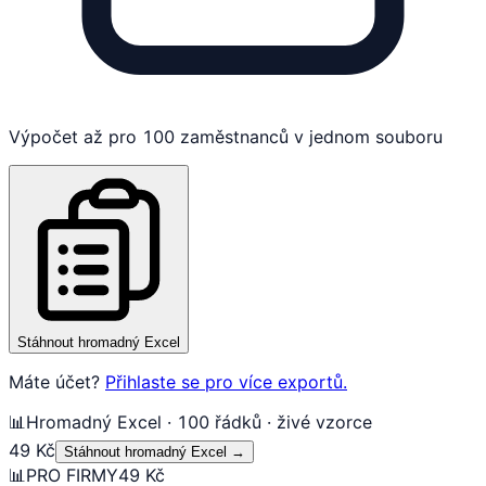
Výpočet až pro 100 zaměstnanců v jednom souboru
Stáhnout hromadný Excel
Máte účet?
Přihlaste se pro více exportů.
📊
Hromadný Excel · 100 řádků · živé vzorce
49 Kč
Stáhnout hromadný Excel
→
📊
PRO FIRMY
49 Kč