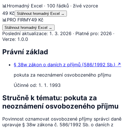
📊
Hromadný Excel · 100 řádků · živé vzorce
49 Kč
Stáhnout hromadný Excel
→
📊
PRO FIRMY
49 Kč
Stáhnout hromadný Excel
→
Poslední aktualizace
:
1. 3. 2026
·
Platné pro
:
2026
·
Verze
:
1.0.0
Právní základ
§ 38w
zákon o daních z příjmů
(
586/1992 Sb.
)
↗
pokuta za neoznámení osvobozeného příjmu
Účinné od:
1. 1. 1993
Stručně k tématu: pokuta za
neoznámení osvobozeného příjmu
Povinnost oznamovat osvobozené příjmy správci daně
upravuje § 38w zákona č. 586/1992 Sb. o daních z