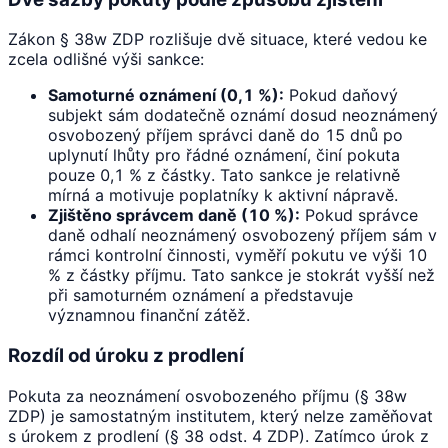
Zákon § 38w ZDP rozlišuje dvě situace, které vedou ke
zcela odlišné výši sankce:
Samoturné oznámení (0,1 %):
Pokud daňový
subjekt sám dodatečně oznámí dosud neoznámený
osvobozený příjem správci daně do 15 dnů po
uplynutí lhůty pro řádné oznámení, činí pokuta
pouze 0,1 % z částky. Tato sankce je relativně
mírná a motivuje poplatníky k aktivní nápravě.
Zjištěno správcem daně (10 %):
Pokud správce
daně odhalí neoznámený osvobozený příjem sám v
rámci kontrolní činnosti, vyměří pokutu ve výši 10
% z částky příjmu. Tato sankce je stokrát vyšší než
při samoturném oznámení a představuje
významnou finanční zátěž.
Rozdíl od úroku z prodlení
Pokuta za neoznámení osvobozeného příjmu (§ 38w
ZDP) je samostatným institutem, který nelze zaměňovat
s úrokem z prodlení (§ 38 odst. 4 ZDP). Zatímco úrok z