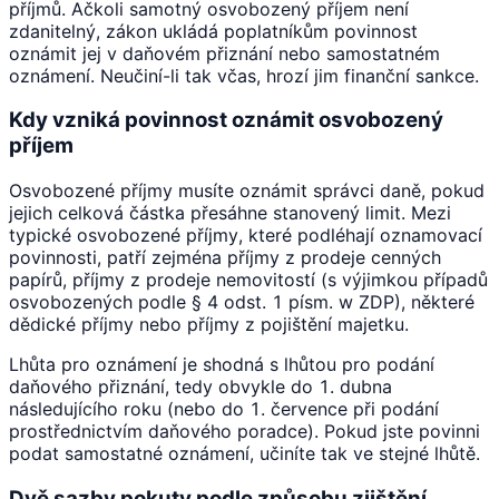
příjmů. Ačkoli samotný osvobozený příjem není
zdanitelný, zákon ukládá poplatníkům povinnost
oznámit jej v daňovém přiznání nebo samostatném
oznámení. Neučiní-li tak včas, hrozí jim finanční sankce.
Kdy vzniká povinnost oznámit osvobozený
příjem
Osvobozené příjmy musíte oznámit správci daně, pokud
jejich celková částka přesáhne stanovený limit. Mezi
typické osvobozené příjmy, které podléhají oznamovací
povinnosti, patří zejména příjmy z prodeje cenných
papírů, příjmy z prodeje nemovitostí (s výjimkou případů
osvobozených podle § 4 odst. 1 písm. w ZDP), některé
dědické příjmy nebo příjmy z pojištění majetku.
Lhůta pro oznámení je shodná s lhůtou pro podání
daňového přiznání, tedy obvykle do 1. dubna
následujícího roku (nebo do 1. července při podání
prostřednictvím daňového poradce). Pokud jste povinni
podat samostatné oznámení, učiníte tak ve stejné lhůtě.
Dvě sazby pokuty podle způsobu zjištění