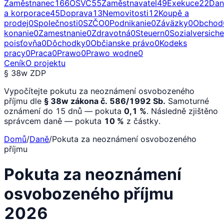
Zaměstnanec
166
OSVČ
55
Zaměstnavatel
49
Exekuce
22
Dan
a korporace
45
Doprava
13
Nemovitosti
12
Koupě a
prodej
0
Společnosti
0
SZČO
0
Podnikanie
0
Záväzky
0
Obchod
konanie
0
Zamestnanie
0
Zdravotná
0
Steuern
0
Sozialversich
poisťovňa
0
Dôchodky
0
Občianske právo
0
Kodeks
pracy
0
Praca
0
Prawo
0
Prawo wodne
0
Ceník
O projektu
§ 38w ZDP
Vypočítejte pokutu za neoznámení osvobozeného
příjmu dle
§ 38w zákona č. 586/1992 Sb.
Samoturné
oznámení do 15 dnů — pokuta
0,1 %
. Následně zjištěno
správcem daně — pokuta
10 %
z částky.
Domů
/
Daně
/
Pokuta za neoznámení osvobozeného
příjmu
Pokuta za neoznámení
osvobozeného příjmu
2026