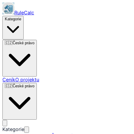
RuleCalc
Kategorie
🇨🇿
České právo
Ceník
O projektu
🇨🇿
České právo
Kategorie