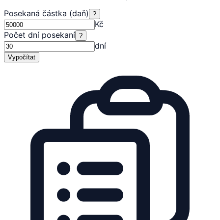
Posekaná částka (daň)
?
Kč
Počet dní posekaní
?
dní
Vypočítat