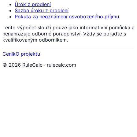
Úrok z prodlení
Sazba úroku z prodlení
Pokuta za neoznámení osvobozeného příjmu
Tento výpočet slouží pouze jako informativní pomůcka a
nenahrazuje odborné poradenství. Vždy se poraďte s
kvalifikovaným odborníkem.
Ceník
O projektu
©
2026
RuleCalc · rulecalc.com