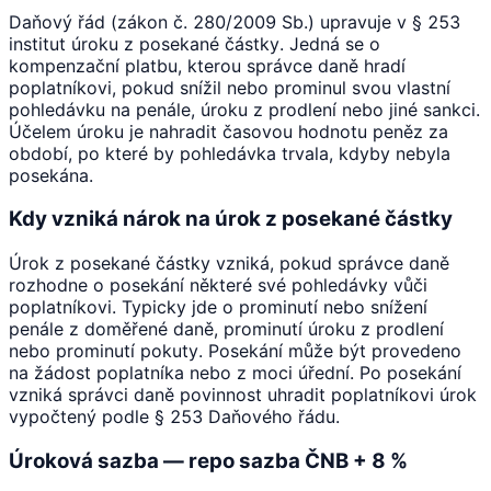
Daňový řád (zákon č. 280/2009 Sb.) upravuje v § 253
institut úroku z posekané částky. Jedná se o
kompenzační platbu, kterou správce daně hradí
poplatníkovi, pokud snížil nebo prominul svou vlastní
pohledávku na penále, úroku z prodlení nebo jiné sankci.
Účelem úroku je nahradit časovou hodnotu peněz za
období, po které by pohledávka trvala, kdyby nebyla
posekána.
Kdy vzniká nárok na úrok z posekané částky
Úrok z posekané částky vzniká, pokud správce daně
rozhodne o posekání některé své pohledávky vůči
poplatníkovi. Typicky jde o prominutí nebo snížení
penále z doměřené daně, prominutí úroku z prodlení
nebo prominutí pokuty. Posekání může být provedeno
na žádost poplatníka nebo z moci úřední. Po posekání
vzniká správci daně povinnost uhradit poplatníkovi úrok
vypočtený podle § 253 Daňového řádu.
Úroková sazba — repo sazba ČNB + 8 %