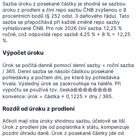
Sazba úroku z posekané částky je shodná se sazbou
úroku z prodlení a činí repo sazbu ČNB zvýšenou o 8
procentních bodů (§ 252 odst. 3 daňového řádu). Tato
sazba se přepočítává při každé změně repo sazby
vyhlašované ČNB. Pro rok 2026 činí sazba 12,25 %
ročně, což odpovídá repo sazbě 4,25 % + 8 % = 12,25
%.
Výpočet úroku
Úrok se počítá denně pomocí denní sazby = roční sazba
/ 365. Denní sazba se násobí částkou posekané
pohledávky a počtem dní, po které by pohledávka
trvala. Výsledný úrok se zaokrouhluje na haléře. Při
výpočtu se používá tzv. česká命命命命命命命命
konvence: úrok = částka × 0,1225 × dny / 365.
Rozdíl od úroku z prodlení
Ačkoli mají oba úroky shodnou sazbu, účelově se liší.
Úrok z prodlení jde od poplatníka k státu, kompenzuje
pozdní úhradu daně. Úrok z posekané částky jde od