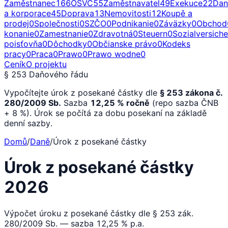
Zaměstnanec
166
OSVČ
55
Zaměstnavatel
49
Exekuce
22
Dan
a korporace
45
Doprava
13
Nemovitosti
12
Koupě a
prodej
0
Společnosti
0
SZČO
0
Podnikanie
0
Záväzky
0
Obchod
konanie
0
Zamestnanie
0
Zdravotná
0
Steuern
0
Sozialversich
poisťovňa
0
Dôchodky
0
Občianske právo
0
Kodeks
pracy
0
Praca
0
Prawo
0
Prawo wodne
0
Ceník
O projektu
§ 253 Daňového řádu
Vypočítejte úrok z posekané částky dle
§ 253 zákona č.
280/2009 Sb.
Sazba
12,25 % ročně
(repo sazba ČNB
+ 8 %). Úrok se počítá za dobu posekaní na základě
denní sazby.
Domů
/
Daně
/
Úrok z posekané částky
Úrok z posekané částky
2026
Výpočet úroku z posekané částky dle § 253 zák.
280/2009 Sb. — sazba 12,25 % p.a.