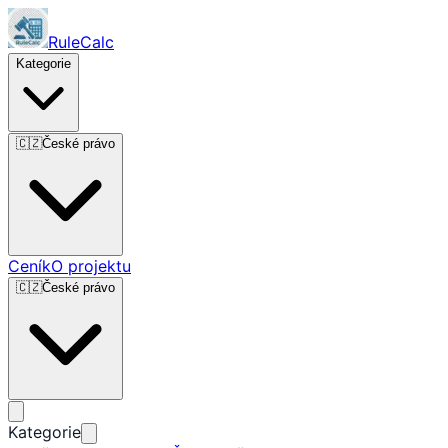
RuleCalc
Kategorie
🇨🇿
České právo
Ceník
O projektu
🇨🇿
České právo
Kategorie