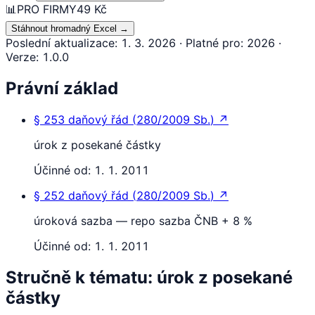
📊
PRO FIRMY
49 Kč
Stáhnout hromadný Excel
→
Poslední aktualizace
:
1. 3. 2026
·
Platné pro
:
2026
·
Verze
:
1.0.0
Právní základ
§ 253
daňový řád
(
280/2009 Sb.
)
↗
úrok z posekané částky
Účinné od:
1. 1. 2011
§ 252
daňový řád
(
280/2009 Sb.
)
↗
úroková sazba — repo sazba ČNB + 8 %
Účinné od:
1. 1. 2011
Stručně k tématu: úrok z posekané
částky