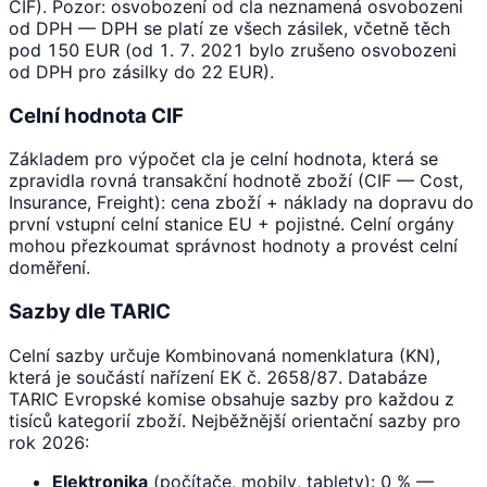
CIF). Pozor: osvobození od cla neznamená osvobozeni
od DPH — DPH se platí ze všech zásilek, včetně těch
pod 150 EUR (od 1. 7. 2021 bylo zrušeno osvobozeni
od DPH pro zásilky do 22 EUR).
Celní hodnota CIF
Základem pro výpočet cla je celní hodnota, která se
zpravidla rovná transakční hodnotě zboží (CIF — Cost,
Insurance, Freight): cena zboží + náklady na dopravu do
první vstupní celní stanice EU + pojistné. Celní orgány
mohou přezkoumat správnost hodnoty a provést celní
doměření.
Sazby dle TARIC
Celní sazby určuje Kombinovaná nomenklatura (KN),
která je součástí nařízení EK č. 2658/87. Databáze
TARIC Evropské komise obsahuje sazby pro každou z
tisíců kategorií zboží. Nejběžnější orientační sazby pro
rok 2026:
Elektronika
(počítače, mobily, tablety): 0 % —