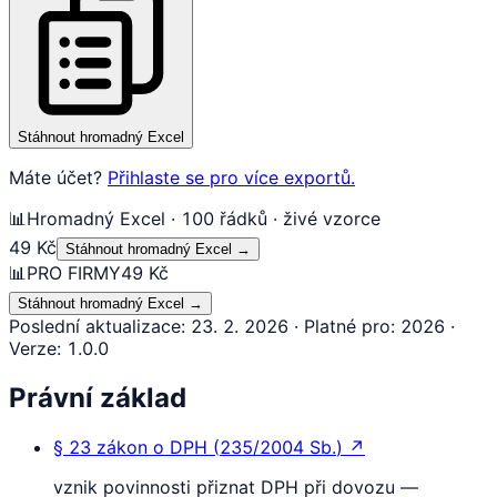
Stáhnout hromadný Excel
Máte účet?
Přihlaste se pro více exportů.
📊
Hromadný Excel · 100 řádků · živé vzorce
49 Kč
Stáhnout hromadný Excel
→
📊
PRO FIRMY
49 Kč
Stáhnout hromadný Excel
→
Poslední aktualizace
:
23. 2. 2026
·
Platné pro
:
2026
·
Verze
:
1.0.0
Právní základ
§ 23
zákon o DPH
(
235/2004 Sb.
)
↗
vznik povinnosti přiznat DPH při dovozu —