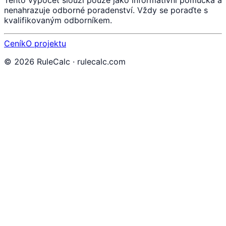
Tento výpočet slouží pouze jako informativní pomůcka a
nenahrazuje odborné poradenství. Vždy se poraďte s
kvalifikovaným odborníkem.
Ceník
O projektu
©
2026
RuleCalc · rulecalc.com