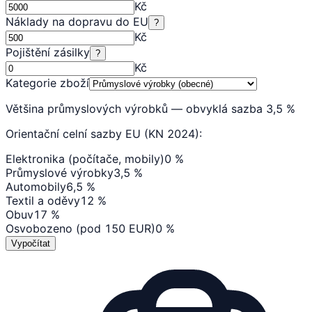
Kč
Náklady na dopravu do EU
?
Kč
Pojištění zásilky
?
Kč
Kategorie zboží
Většina průmyslových výrobků — obvyklá sazba 3,5 %
Orientační celní sazby EU (KN 2024):
Elektronika (počítače, mobily)
0 %
Průmyslové výrobky
3,5 %
Automobily
6,5 %
Textil a oděvy
12 %
Obuv
17 %
Osvobozeno (pod 150 EUR)
0 %
Vypočítat