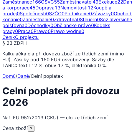
Zaměstnanec
166
OSVČ
55
Zaměstnavatel
49
Exekuce
22
Dan
a korporace
45
Doprava
13
Nemovitosti
12
Koupě a
prodej
0
Společnosti
0
SZČO
0
Podnikanie
0
Záväzky
0
Obchod
konanie
0
Zamestnanie
0
Zdravotná
0
Steuern
0
Sozialversich
poisťovňa
0
Dôchodky
0
Občianske právo
0
Kodeks
pracy
0
Praca
0
Prawo
0
Prawo wodne
0
Ceník
O projektu
§ 23 ZDPH
Kalkulačka cla při dovozu zboží ze třetích zemí (mimo
EU). Zásilky pod 150 EUR osvobozeny. Sazby dle
TARIC: textil 12 %, obuv 17 %, elektronika 0 %.
Domů
/
Daně
/
Celní poplatek
Celní poplatek při dovozu
2026
Nař. EU 952/2013 (CKU) — clo ze třetích zemí
Cena zboží
?