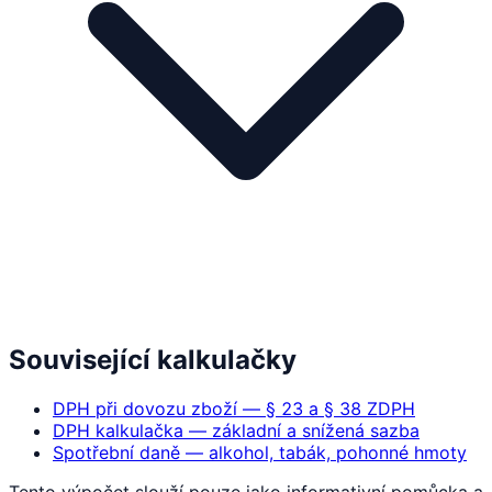
Související kalkulačky
DPH při dovozu zboží — § 23 a § 38 ZDPH
DPH kalkulačka — základní a snížená sazba
Spotřební daně — alkohol, tabák, pohonné hmoty