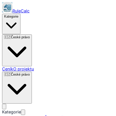
RuleCalc
Kategorie
🇨🇿
České právo
Ceník
O projektu
🇨🇿
České právo
Kategorie