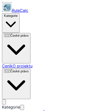
RuleCalc
Kategorie
🇨🇿
České právo
Ceník
O projektu
🇨🇿
České právo
Kategorie