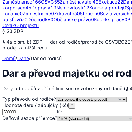
Zaměstnanec
166
OSVČ
55
Zaměstnavatel
49
Exekuce
22
Dan
korporace
45
Doprava
13
Nemovitosti
12
Koupě a prodej
0
Sp
konanie
0
Zamestnanie
0
Zdravotná
0
Steuern
0
Sozialversich
poisťovňa
0
Dôchodky
0
Občianske právo
0
Kodeks pracy
0
P
Ceník
O projektu
§ 23 ZDP
§ 4a písm. b) ZDP — dar od rodiče/prarodiče OSVOBOZENO.
prodej za nižší cenu.
Domů
/
Daně
/
Dar od rodičů
Dar a převod majetku od ro
Dary od rodičů v přímé linii jsou osvobozeny od daně (§
Typ převodu od rodiče
?
Hodnota daru / zápůjčky (Kč)
?
Kč
Daňová sazba příjemce
?