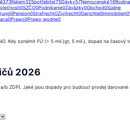
ě
373
Nájem
32
Spotřebitel
75
Dávky
57
Nemocenské
16
Rodin
olečnosti
0
SZČO
0
Podnikanie
0
Záväzky
0
Obchod
0
Súdne
erung
0
Pension
0
Strafrecht
0
Zivilrecht
0
Gerichte
0
Immobilien
0
raca
0
Prawo
0
Prawo wodne
0
 Kdy oznámit FÚ (> 5 mil.)gt; 5 mil.), dopad na časový te
dičů 2026
 4a/b ZDP). Jaké jsou dopady pro budoucí prodej darované