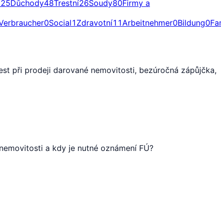
a
25
Důchody
48
Trestní
26
Soudy
80
Firmy a
Verbraucher
0
Social
1
Zdravotní
11
Arbeitnehmer
0
Bildung
0
Fa
st při prodeji darované nemovitosti, bezúročná zápůjčka,
 nemovitosti a kdy je nutné oznámení FÚ?