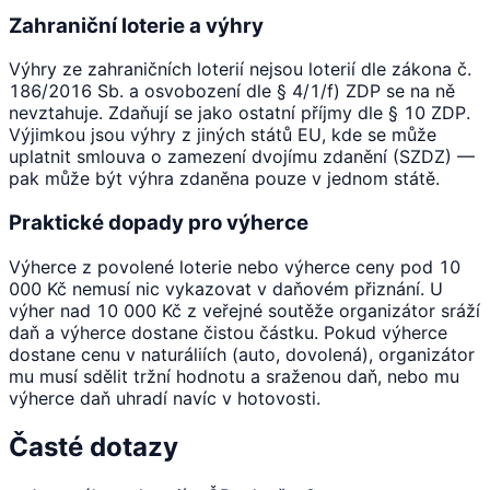
Zahraniční loterie a výhry
Výhry ze zahraničních loterií nejsou loterií dle zákona č.
186/2016 Sb. a osvobození dle § 4/1/f) ZDP se na ně
nevztahuje. Zdaňují se jako ostatní příjmy dle § 10 ZDP.
Výjimkou jsou výhry z jiných států EU, kde se může
uplatnit smlouva o zamezení dvojímu zdanění (SZDZ) —
pak může být výhra zdaněna pouze v jednom státě.
Praktické dopady pro výherce
Výherce z povolené loterie nebo výherce ceny pod 10
000 Kč nemusí nic vykazovat v daňovém přiznání. U
výher nad 10 000 Kč z veřejné soutěže organizátor sráží
daň a výherce dostane čistou částku. Pokud výherce
dostane cenu v naturáliích (auto, dovolená), organizátor
mu musí sdělit tržní hodnotu a sraženou daň, nebo mu
výherce daň uhradí navíc v hotovosti.
Časté dotazy