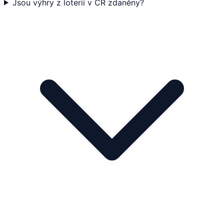
Jsou výhry z loterií v ČR zdaněny?