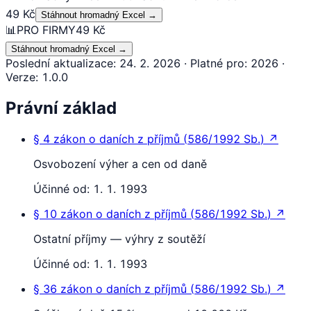
49 Kč
Stáhnout hromadný Excel
→
📊
PRO FIRMY
49 Kč
Stáhnout hromadný Excel
→
Poslední aktualizace
:
24. 2. 2026
·
Platné pro
:
2026
·
Verze
:
1.0.0
Právní základ
§ 4
zákon o daních z příjmů
(
586/1992 Sb.
)
↗
Osvobození výher a cen od daně
Účinné od:
1. 1. 1993
§ 10
zákon o daních z příjmů
(
586/1992 Sb.
)
↗
Ostatní příjmy — výhry z soutěží
Účinné od:
1. 1. 1993
§ 36
zákon o daních z příjmů
(
586/1992 Sb.
)
↗