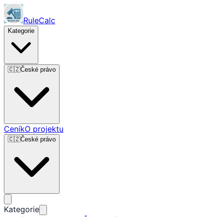
RuleCalc
Kategorie
🇨🇿
České právo
Ceník
O projektu
🇨🇿
České právo
Kategorie