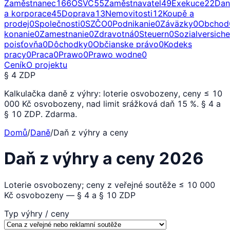
Zaměstnanec
166
OSVČ
55
Zaměstnavatel
49
Exekuce
22
Dan
a korporace
45
Doprava
13
Nemovitosti
12
Koupě a
prodej
0
Společnosti
0
SZČO
0
Podnikanie
0
Záväzky
0
Obchod
konanie
0
Zamestnanie
0
Zdravotná
0
Steuern
0
Sozialversich
poisťovňa
0
Dôchodky
0
Občianske právo
0
Kodeks
pracy
0
Praca
0
Prawo
0
Prawo wodne
0
Ceník
O projektu
§ 4 ZDP
Kalkulačka daně z výhry: loterie osvobozeny, ceny ≤ 10
000 Kč osvobozeny, nad limit srážková daň 15 %. § 4 a
§ 10 ZDP. Zdarma.
Domů
/
Daně
/
Daň z výhry a ceny
Daň z výhry a ceny 2026
Loterie osvobozeny; ceny z veřejné soutěže ≤ 10 000
Kč osvobozeny — § 4 a § 10 ZDP
Typ výhry / ceny