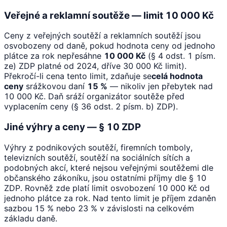
Veřejné a reklamní soutěže — limit 10 000 Kč
Ceny z veřejných soutěží a reklamních soutěží jsou
osvobozeny od daně, pokud hodnota ceny od jednoho
plátce za rok nepřesáhne
10 000 Kč
(§ 4 odst. 1 písm.
ze) ZDP platné od 2024, dříve 30 000 Kč limit).
Překročí-li cena tento limit, zdaňuje se
celá hodnota
ceny
srážkovou daní
15 %
— nikoliv jen přebytek nad
10 000 Kč. Daň sráží organizátor soutěže před
vyplacením ceny (§ 36 odst. 2 písm. b) ZDP).
Jiné výhry a ceny — § 10 ZDP
Výhry z podnikových soutěží, firemních tomboly,
televizních soutěží, soutěží na sociálních sítích a
podobných akcí, které nejsou veřejnými soutěžemi dle
občanského zákoníku, jsou ostatními příjmy dle § 10
ZDP. Rovněž zde platí limit osvobození 10 000 Kč od
jednoho plátce za rok. Nad tento limit je příjem zdaněn
sazbou 15 % nebo 23 % v závislosti na celkovém
základu daně.