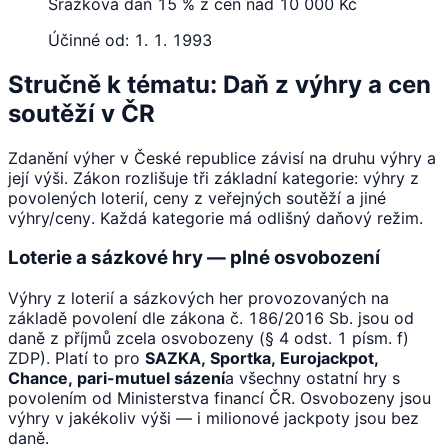
Srážková daň 15 % z cen nad 10 000 Kč
Účinné od:
1. 1. 1993
Stručně k tématu: Daň z výhry a cen
soutěží v ČR
Zdanění výher v České republice závisí na druhu výhry a
její výši. Zákon rozlišuje tři základní kategorie: výhry z
povolených loterií, ceny z veřejných soutěží a jiné
výhry/ceny. Každá kategorie má odlišný daňový režim.
Loterie a sázkové hry — plné osvobození
Výhry z loterií a sázkových her provozovaných na
základě povolení dle zákona č. 186/2016 Sb. jsou od
daně z příjmů zcela osvobozeny (§ 4 odst. 1 písm. f)
ZDP). Platí to pro
SAZKA, Sportka, Eurojackpot,
Chance, pari-mutuel sázení
a všechny ostatní hry s
povolením od Ministerstva financí ČR. Osvobozeny jsou
výhry v jakékoliv výši — i milionové jackpoty jsou bez
daně.